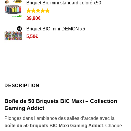
Briquet Bic mini standard coloré x50
était :
est :
5,50€.
4,50€.
Noté
5
5
sur
39,90
€
5 basé sur
notations
Briquet BIC mini DEMON x5
client
5,50
€
DESCRIPTION
Boîte de 50 Briquets BIC Maxi – Collection
Gaming Addict
Plongez dans l’ambiance des salles d’arcade avec la
boîte de 50 briquets BIC Maxi Gaming Addict
. Chaque