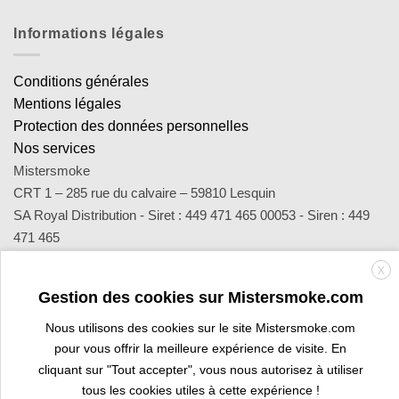
Informations légales
Conditions générales
Mentions légales
Protection des données personnelles
Nos services
Mistersmoke
CRT 1 – 285 rue du calvaire – 59810 Lesquin
SA Royal Distribution - Siret : 449 471 465 00053 - Siren : 449
471 465
Contact : notre équipe d’experts est joignable par email
X
sav@mistersmoke.com ou par téléphone au 03 20 90 56 55 du
Gestion des cookies sur Mistersmoke.com
lundi au vendredi de 9h à 17h.
Nous utilisons des cookies sur le site Mistersmoke.com
pour vous offrir la meilleure expérience de visite. En
Credit
MasterCard
Apple
Bank
Visa
Visa
Maes
cliquant sur "Tout accepter", vous nous autorisez à utiliser
Card
Pay
Transfer
Electron
tous les cookies utiles à cette expérience !