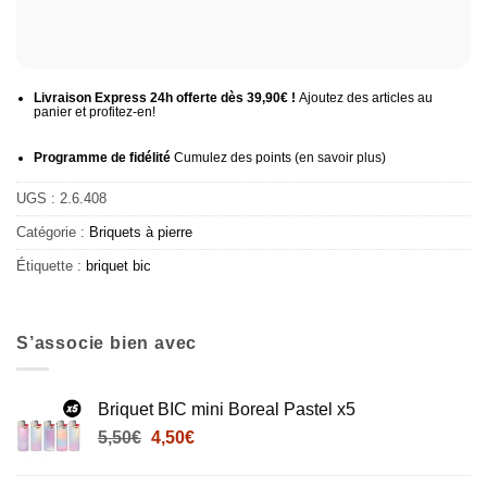
Livraison Express 24h offerte dès 39,90€ !
Ajoutez des articles au
panier et profitez-en!
Programme de fidélité
Cumulez des points (
en savoir plus
)
UGS :
2.6.408
Catégorie :
Briquets à pierre
Étiquette :
briquet bic
S’associe bien avec
Briquet BIC mini Boreal Pastel x5
Le
Le
5,50
€
4,50
€
prix
prix
initial
actuel