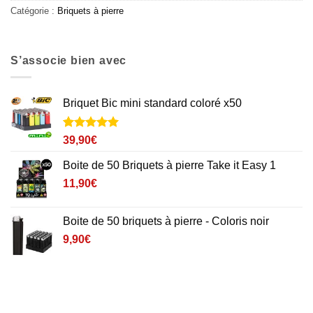
Catégorie :
Briquets à pierre
S’associe bien avec
Briquet Bic mini standard coloré x50
Noté
5
5
sur
39,90
€
5 basé sur
notations
Boite de 50 Briquets à pierre Take it Easy 1
client
11,90
€
Boite de 50 briquets à pierre - Coloris noir
9,90
€