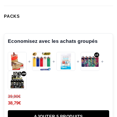
PACKS
Economisez avec les achats groupés
+
+
+
+
39,90
€
38,79
€
AJOUTER 5 PRODUITS