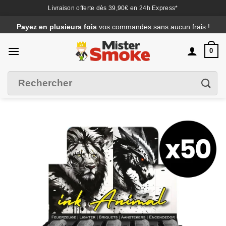
Livraison offerte dès 39,90€ en 24h Express*
Passer
Payez en plusieurs fois
vos commandes sans aucun frais !
au
contenu
0
Recherche
Filtrer
pour :