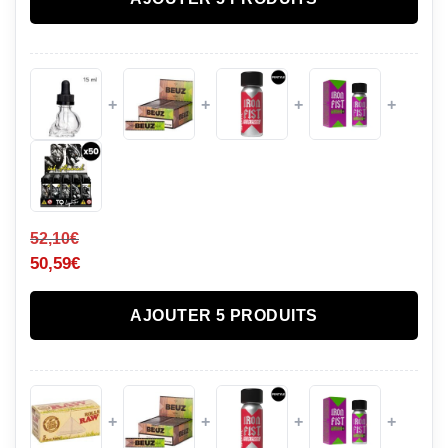
+
+
+
+
52,10
€
50,59
€
AJOUTER 5 PRODUITS
+
+
+
+