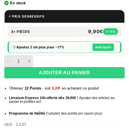
En stock
⚡ PRIX DÉGRESSIFS
9,90€
3+ PIÈCES
↓ 17%
💡
Ajoutez 2 de plus pour −17%
APPLIQUER
quantité de Boite de 50 Briquets à pierre INK Animals
AJOUTER AU PANIER
Obtenez
12
Points
- soit
0,24
€
en achetant ce produit
Livraison Express 24h offerte dès 39,90€ !
Ajoutez des articles au
panier et profitez-en!
Programme de fidélité
Cumulez des points (
en savoir plus
)
UGS :
2.3.57