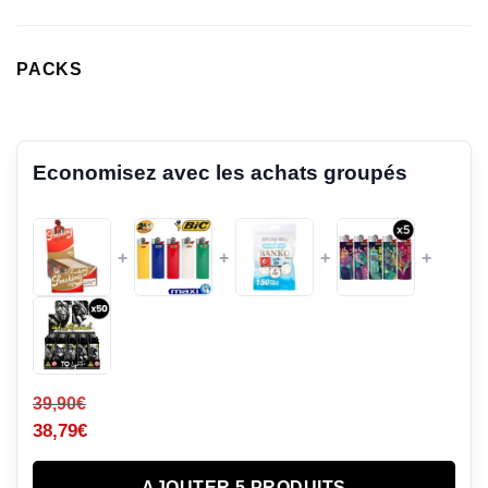
PACKS
Economisez avec les achats groupés
+
+
+
+
39,90
€
38,79
€
AJOUTER 5 PRODUITS