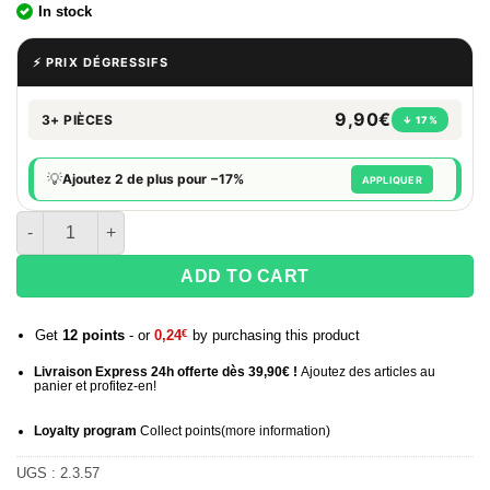
In stock
⚡ PRIX DÉGRESSIFS
9,90€
3+ PIÈCES
↓ 17%
💡
Ajoutez 2 de plus pour −17%
APPLIQUER
quantité de Boite de 50 Briquets à pierre INK Animals
ADD TO CART
Get
12
points
- or
0,24
€
by purchasing this product
Livraison Express 24h offerte dès 39,90€ !
Ajoutez des articles au
panier et profitez-en!
Loyalty program
Collect points
(more information
)
UGS :
2.3.57