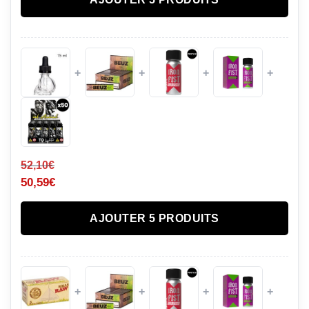
+
+
+
+
52,10
€
50,59
€
AJOUTER 5 PRODUITS
+
+
+
+