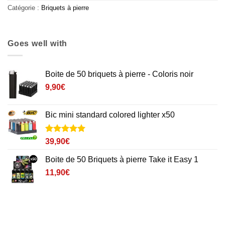
Catégorie :
Briquets à pierre
Goes well with
Boite de 50 briquets à pierre - Coloris noir
9,90
€
Bic mini standard colored lighter x50
Noté
5
5
sur
39,90
€
5 basé sur
notations
Boite de 50 Briquets à pierre Take it Easy 1
client
11,90
€