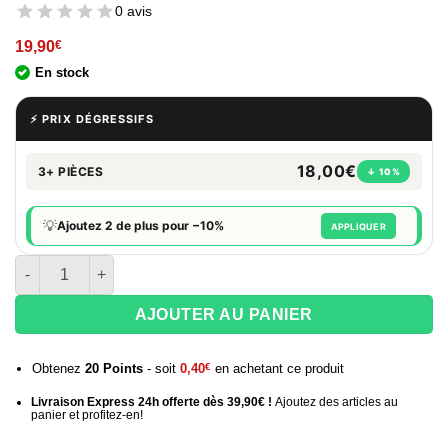
0 avis
19,90
€
En stock
⚡ PRIX DÉGRESSIFS
18,00€
3+ PIÈCES
↓ 10%
💡
Ajoutez 2 de plus pour −10%
APPLIQUER
quantité de Briquets tempête rechargeables décorés Weed Fac
AJOUTER AU PANIER
Obtenez
20
Points
- soit
0,40
€
en achetant ce produit
Livraison Express 24h offerte dès 39,90€ !
Ajoutez des articles au
panier et profitez-en!