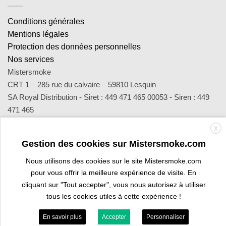
Conditions générales
Mentions légales
Protection des données personnelles
Nos services
Mistersmoke
CRT 1 – 285 rue du calvaire – 59810 Lesquin
SA Royal Distribution - Siret : 449 471 465 00053 - Siren : 449
471 465
Contact : notre équipe d’experts est joignable par email
X
sav@mistersmoke.com ou par téléphone au 03 20 90 56 55 du
Gestion des cookies sur Mistersmoke.com
lundi au vendredi de 9h à 17h.
Nous utilisons des cookies sur le site Mistersmoke.com
pour vous offrir la meilleure expérience de visite. En
Credit
MasterCard
Apple
Bank
Visa
Visa
Maes
cliquant sur "Tout accepter", vous nous autorisez à utiliser
Card
Pay
Transfer
Electron
tous les cookies utiles à cette expérience !
ESPACE PROFESSIONNEL
VOUS ÊTES BURALISTE ?
En savoir plus
Accepter
Personnaliser