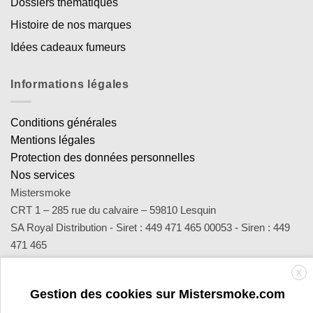
Dossiers thématiques
Histoire de nos marques
Idées cadeaux fumeurs
Informations légales
Conditions générales
Mentions légales
Protection des données personnelles
Nos services
Mistersmoke
CRT 1 – 285 rue du calvaire – 59810 Lesquin
SA Royal Distribution - Siret : 449 471 465 00053 - Siren : 449
471 465
Contact : notre équipe d’experts est joignable par email
X
sav@mistersmoke.com ou par téléphone au 03 20 90 56 55 du
Gestion des cookies sur Mistersmoke.com
lundi au vendredi de 9h à 17h.