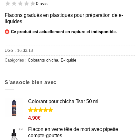
0 avis
Flacons gradués en plastiques pour préparation de e-
liquides
Ce produit est actuellement en rupture et indisponible.
UGS :
16.33.18
Catégories :
Colorants chicha
,
E-liquide
S’associe bien avec
Colorant pour chicha Tsar 50 ml
Noté
9
4.8
4,90
€
sur 5 basé
sur
Flacon en verre tête de mort avec pipette
notations
compte-gouttes
client