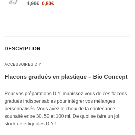
Le
Le
1,90
€
0,80
€
prix
prix
initial
actuel
était :
est :
1,90€.
0,80€.
DESCRIPTION
ACCESSOIRES DIY
Flacons gradués en plastique – Bio Concept
Pour vos préparations DIY, munissez-vous de ces flacons
gradués indispensables pour intégrer vos mélanges
personnalisés. Vous avez le choix de la contenance
souhaité entre 30, 50 et 100 ml. De quoi se faire un joli
stock de e-liquides DIY !