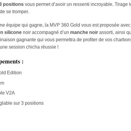
3 positions
vous permet d’avoir un ressenti incroyable. Tirage l
de se tromper.
ne équipe qui gagne, la MVP 360 Gold vous est proposée avec 
en silicone
noir accompagné d’un
manche noir
assorti, ainsi q
naison gagnante qui vous permettra de profiter de vos charbons
une session chicha réussie !
ipements :
ld Edition
cm
ble V2A
glable sur 3 positions