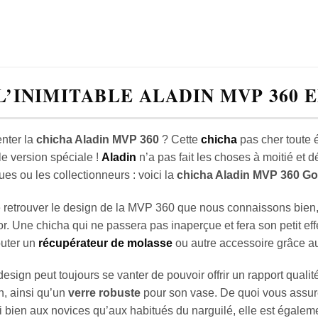
L’INIMITABLE ALADIN MVP 360 
enter la
chicha Aladin MVP 360
? Cette
chicha
pas cher toute é
e version spéciale !
Aladin
n’a pas fait les choses à moitié et 
es ou les collectionneurs : voici la
chicha Aladin MVP 360 Go
e retrouver le design de la MVP 360 que nous connaissons bien,
or. Une chicha qui ne passera pas inaperçue et fera son petit ef
jouter un
récupérateur de molasse
ou autre accessoire grâce 
esign peut toujours se vanter de pouvoir offrir un rapport qualit
on, ainsi qu’un
verre robuste
pour son vase. De quoi vous assure
 bien aux novices qu’aux habitués du narguilé, elle est égaleme