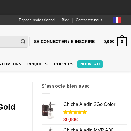
Espace professionnel
Blog
Contactez-nous
0
SE CONNECTER / S’INSCRIRE
0,00
€
S FUMEURS
BRIQUETS
POPPERS
NOUVEAU
S’associe bien avec
Chicha Aladin 2Go Color
Gold
Noté
3
5
sur
39,90
€
5 basé sur
notations
Chicha Aladin MVP A36