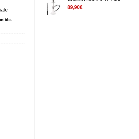
client
89,90
€
iale
onible.