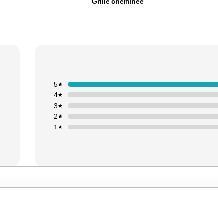
Grille cheminée
5
4
3
2
1