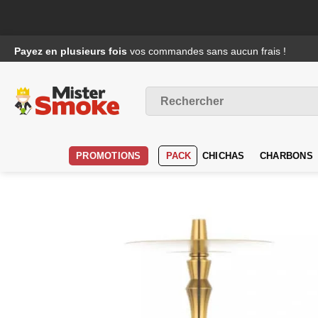
Passer
Payez en plusieurs fois
vos commandes sans aucun frais !
au
contenu
Recherche
pour :
PROMOTIONS
PACK
CHICHAS
CHARBONS