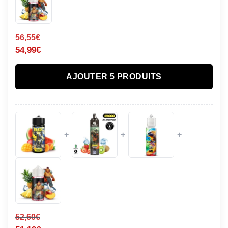
56,55
€
54,99
€
AJOUTER 5 PRODUITS
+
+
+
52,60
€