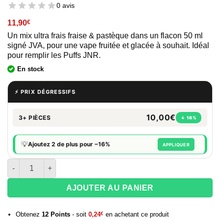
0 avis
11,90
€
Un mix ultra frais fraise & pastèque dans un flacon 50 ml
signé JVA, pour une vape fruitée et glacée à souhait. Idéal
pour remplir les Puffs JNR.
En stock
⚡ PRIX DÉGRESSIFS
10,00€
3+ PIÈCES
↓ 16%
💡
Ajoutez 2 de plus pour −16%
APPLIQUER
quantité de E-liquide 50 ml Flacon X JVA - Strawberry Watermel
AJOUTER AU PANIER
Obtenez
12
Points
- soit
0,24
€
en achetant ce produit