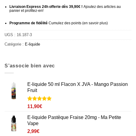
Livraison Express 24h offerte dès 39,90€ !
Ajoutez des articles au
panier et profitez-en!
Programme de fidélité
Cumulez des points (
en savoir plus
)
UGS :
16.187-3
Catégorie :
E-liquide
S’associe bien avec
E-liquide 50 ml Flacon X JVA - Mango Passion
Fruit
Noté
1
5
sur
11,90
€
5 basé sur
notation
E-liquide Pastèque Fraise 20mg - Ma Petite
client
Vape
2,99
€