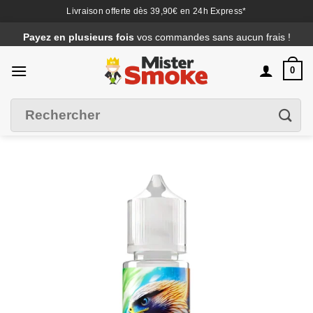
Livraison offerte dès 39,90€ en 24h Express*
Passer
Payez en plusieurs fois
vos commandes sans aucun frais !
au
contenu
0
Recherche
Filtrer
pour :