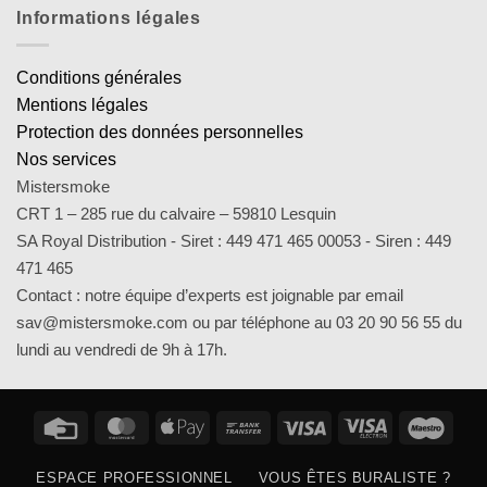
Informations légales
Conditions générales
Mentions légales
Protection des données personnelles
Nos services
Mistersmoke
CRT 1 – 285 rue du calvaire – 59810 Lesquin
SA Royal Distribution - Siret : 449 471 465 00053 - Siren : 449
471 465
Contact : notre équipe d’experts est joignable par email
sav@mistersmoke.com ou par téléphone au 03 20 90 56 55 du
lundi au vendredi de 9h à 17h.
Credit
MasterCard
Apple
Bank
Visa
Visa
Maes
Card
Pay
Transfer
Electron
ESPACE PROFESSIONNEL
VOUS ÊTES BURALISTE ?