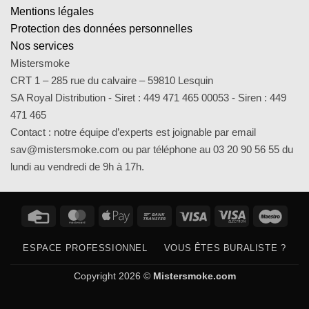
Mentions légales
Protection des données personnelles
Nos services
Mistersmoke
CRT 1 – 285 rue du calvaire – 59810 Lesquin
SA Royal Distribution - Siret : 449 471 465 00053 - Siren : 449
471 465
Contact : notre équipe d’experts est joignable par email
sav@mistersmoke.com ou par téléphone au 03 20 90 56 55 du
lundi au vendredi de 9h à 17h.
Credit
MasterCard
Apple
Bank
Visa
Visa
Maes
Card
Pay
Transfer
Electron
ESPACE PROFESSIONNEL
VOUS ÊTES BURALISTE ?
Copyright 2026 ©
Mistersmoke.com