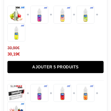
+
+
+
+
30,90
€
30,19
€
AJOUTER 5 PRODUITS
+
+
+
+