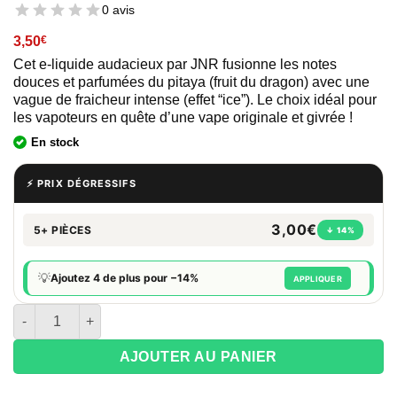
0 avis
3,50
€
Cet e-liquide audacieux par JNR fusionne les notes
douces et parfumées du pitaya (fruit du dragon) avec une
vague de fraicheur intense (effet “ice”). Le choix idéal pour
les vapoteurs en quête d’une vape originale et givrée !
En stock
⚡ PRIX DÉGRESSIFS
3,00€
5+ PIÈCES
↓ 14%
💡
Ajoutez 4 de plus pour −14%
APPLIQUER
quantité de E Liquide JNR Sans nicotine 0 mg - Black Dragon I
AJOUTER AU PANIER