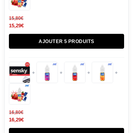
15,80
€
15,29
€
AJOUTER 5 PRODUITS
+
+
+
+
16,80
€
16,29
€