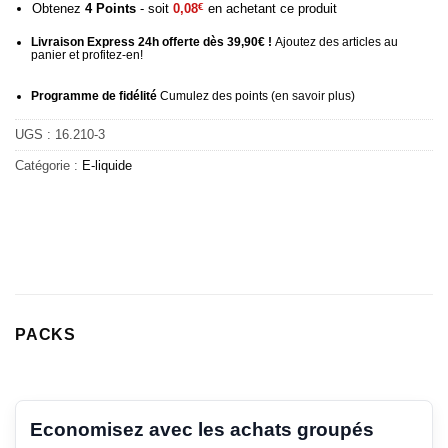
Obtenez
4
Points
- soit
0,08
€
en achetant ce produit
Livraison Express 24h offerte dès 39,90€ !
Ajoutez des articles au
panier et profitez-en!
Programme de fidélité
Cumulez des points (
en savoir plus
)
UGS :
16.210-3
Catégorie :
E-liquide
PACKS
Economisez avec les achats groupés