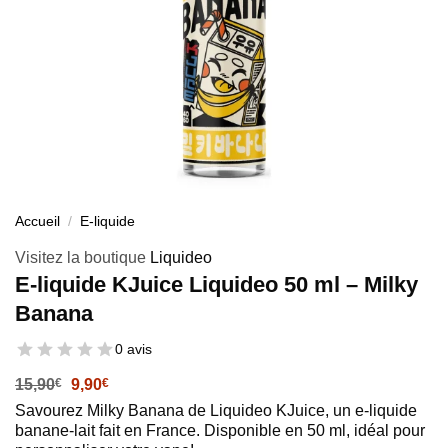
Accueil
/
E-liquide
Visitez la boutique
Liquideo
E-liquide KJuice Liquideo 50 ml – Milky
Banana
0 avis
Le
Le
15,90
€
9,90
€
prix
prix
Savourez Milky Banana de Liquideo KJuice, un e-liquide
initial
actuel
banane-lait fait en France. Disponible en 50 ml, idéal pour
était :
est :
15,90€.
9,90€.