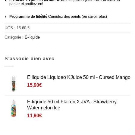
Livraison Express 24h offerte dès 39,90€ !
Ajoutez des articles au
panier et profitez-en!
Programme de fidélité
Cumulez des points (
en savoir plus
)
UGS :
16.60-5
Catégorie :
E-liquide
S’associe bien avec
E liquide Liquideo KJuice 50 ml - Cursed Mango
15,90
€
E-liquide 50 ml Flacon X JVA - Strawberry
Watermelon Ice
11,90
€