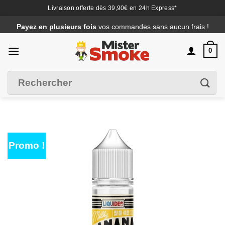
Livraison offerte dès 39,90€ en 24h Express*
Passer
Payez en plusieurs fois
vos commandes sans aucun frais !
au
contenu
0
Recherche
Filtrer
pour :
Promo !