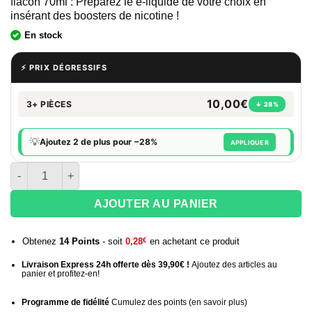
flacon 70ml : Préparez le e-liquide de votre choix en
insérant des boosters de nicotine !
En stock
⚡ PRIX DÉGRESSIFS
10,00€
3+ PIÈCES
↓ 28%
💡
Ajoutez 2 de plus pour −28%
APPLIQUER
quantité de E liquide Liquideo 50 ml 0% nicotine - Bubble Punc
AJOUTER AU PANIER
Obtenez
14
Points
- soit
0,28
€
en achetant ce produit
Livraison Express 24h offerte dès 39,90€ !
Ajoutez des articles au
panier et profitez-en!
Programme de fidélité
Cumulez des points (
en savoir plus
)