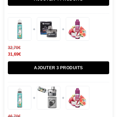
+
+
32,70
€
31,69
€
AJOUTER 3 PRODUITS
+
+
46,70
€