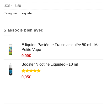
UGS :
16.58
Catégorie :
E-liquide
S’associe bien avec
E liquide Pastèque Fraise acidulée 50 ml - Ma
Petite Vape
9,90
€
Booster Nicotine Liquideo - 10 ml
Noté
3
4.7
0,95
€
sur 5 basé
sur
notations
client