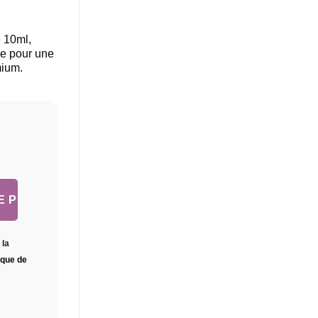
basé
sur
notation
 10ml,
client
ée pour une
mium.
 la
tique de