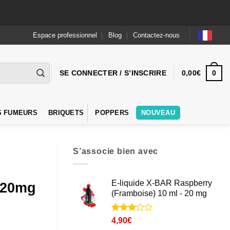
Espace professionnel
Blog
Contactez-nous
0
SE CONNECTER / S’INSCRIRE
0,00
€
S FUMEURS
BRIQUETS
POPPERS
NOUVEAU
S’associe bien avec
E-liquide X-BAR Raspberry
– 20mg
(Framboise) 10 ml - 20 mg
Noté
1
3
4,90
€
sur 5