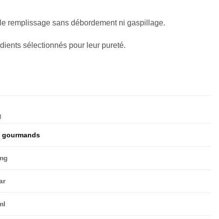
r le remplissage sans débordement ni gaspillage.
dients sélectionnés pour leur pureté.
g
 gourmands
mg
ar
ml