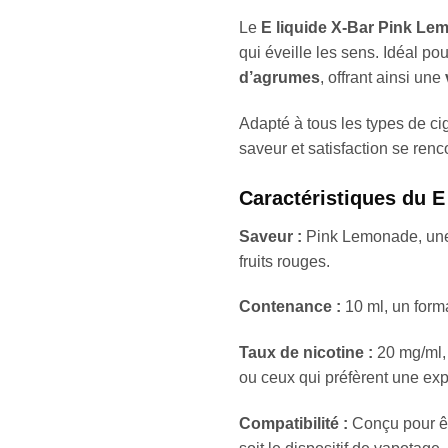
Le
E liquide X-Bar Pink L
qui éveille les sens. Idéal po
d’agrumes
, offrant ainsi une
Adapté à tous les types de c
saveur et satisfaction se renc
Caractéristiques du E
Saveur :
Pink Lemonade, une 
fruits rouges.
Contenance :
10 ml, un forma
Taux de nicotine :
20 mg/ml, 
ou ceux qui préfèrent une ex
Compatibilité :
Conçu pour êtr