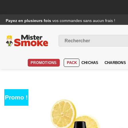
Passer
Payez en plusieurs fois
vos commandes sans aucun frais !
au
contenu
Recherche
pour :
PROMOTIONS
PACK
CHICHAS
CHARBONS
Promo !