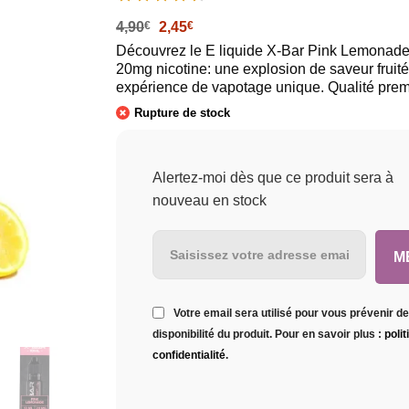
Le
Le
4,90
€
2,45
€
prix
prix
Découvrez le E liquide X-Bar Pink Lemonade
initial
actuel
20mg nicotine: une explosion de saveur fruit
était :
est :
4,90€.
2,45€.
expérience de vapotage unique. Qualité pre
Rupture de stock
Alertez-moi dès que ce produit sera à
nouveau en stock
Votre email sera utilisé pour vous prévenir de
disponibilité du produit. Pour en savoir plus :
poli
confidentialité
.