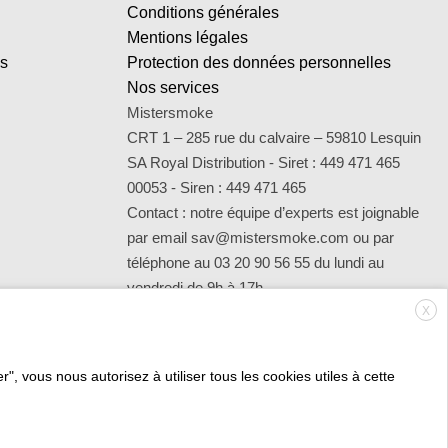
Conditions générales
Mentions légales
es
Protection des données personnelles
Nos services
Mistersmoke
CRT 1 – 285 rue du calvaire – 59810 Lesquin
SA Royal Distribution - Siret : 449 471 465
00053 - Siren : 449 471 465
Contact : notre équipe d’experts est joignable
par email sav@mistersmoke.com ou par
téléphone au 03 20 90 56 55 du lundi au
vendredi de 9h à 17h.
X
", vous nous autorisez à utiliser tous les cookies utiles à cette
Credit
MasterCard
Apple
Bank
Visa
Visa
Mae
Card
Pay
Transfer
Electron