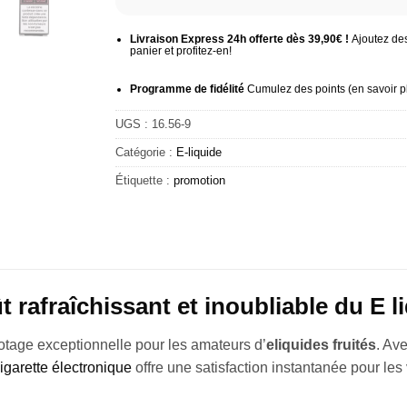
Livraison Express 24h offerte dès 39,90€ !
Ajoutez des
panier et profitez-en!
Programme de fidélité
Cumulez des points (
en savoir p
UGS :
16.56-9
Catégorie :
E-liquide
Étiquette :
promotion
t rafraîchissant et inoubliable du E
tage exceptionnelle pour les amateurs d’
eliquides fruités
. Av
cigarette électronique
offre une satisfaction instantanée pour le