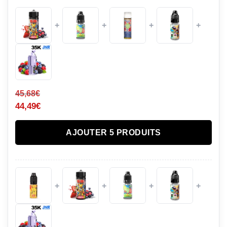
+
+
+
+
45,68
€
44,49
€
AJOUTER 5 PRODUITS
+
+
+
+