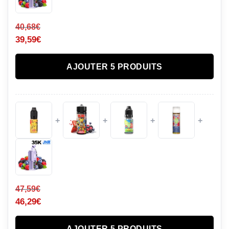
40,68
€
39,59
€
AJOUTER 5 PRODUITS
+
+
+
+
47,59
€
46,29
€
AJOUTER 5 PRODUITS