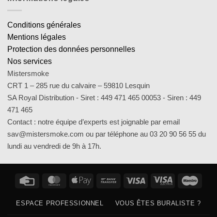
Conditions générales
Mentions légales
Protection des données personnelles
Nos services
Mistersmoke
CRT 1 – 285 rue du calvaire – 59810 Lesquin
SA Royal Distribution - Siret : 449 471 465 00053 - Siren : 449
471 465
Contact : notre équipe d’experts est joignable par email
sav@mistersmoke.com ou par téléphone au 03 20 90 56 55 du
lundi au vendredi de 9h à 17h.
Credit
MasterCard
Apple
Bank
Visa
Visa
Maes
Card
Pay
Transfer
Electron
ESPACE PROFESSIONNEL
VOUS ÊTES BURALISTE ?