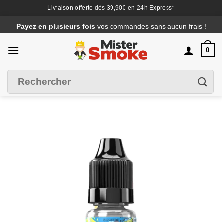
Livraison offerte dès 39,90€ en 24h Express*
Passer
Payez en plusieurs fois
vos commandes sans aucun frais !
au
contenu
0
Recherche
Filtrer
pour :