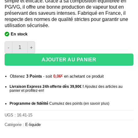
simple et efficace. Grâce à sa composition équilibrée en
PG/VG, il offre une bonne production de vapeur tout en
préservant des saveurs intenses. Fabriqué en France, il
respecte des normes de qualité strictes pour garantir une
utilisation sécurisée.
En stock
quantité de Eliquide Ma Petite Vape 20mg de nicotine - Pastèqu
AJOUTER AU PANIER
Obtenez
3
Points
- soit
0,06
€
en achetant ce produit
Livraison Express 24h offerte dès 39,90€ !
Ajoutez des articles au
panier et profitez-en!
Programme de fidélité
Cumulez des points (
en savoir plus
)
UGS :
16.41-15
Catégorie :
E-liquide