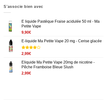
S’associe bien avec
E liquide Pastèque Fraise acidulée 50 ml - Ma
Petite Vape
9,90
€
E-liquide Ma Petite Vape 20 mg - Cerise glacée
Noté
1
4
2,99
€
sur 5
basé sur
Eliquide Ma Petite Vape 20mg de nicotine -
notation
Pêche Framboise Bleue Slush
client
2,99
€