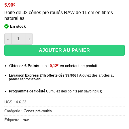
5,90
€
Boite de 32 cônes pré roulés RAW de 11 cm en fibres
naturelles.
En stock
quantité de Cônes RAW King Size - Lot de 32
AJOUTER AU PANIER
Obtenez
6
Points
- soit
0,12
€
en achetant ce produit
Livraison Express 24h offerte dès 39,90€ !
Ajoutez des articles au
panier et profitez-en!
Programme de fidélité
Cumulez des points (
en savoir plus
)
UGS :
4.6.23
Catégorie :
Cones pré-roulés
Étiquette :
raw