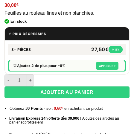
30,00
€
Feuilles au rouleau fines et non blanchies.
En stock
⚡ PRIX DÉGRESSIFS
27,50€
3+ PIÈCES
↓ 8%
💡
Ajoutez 2 de plus pour −8%
APPLIQUER
quantité de Boite de 24 Raw rolls organic
AJOUTER AU PANIER
Obtenez
30
Points
- soit
0,60
€
en achetant ce produit
Livraison Express 24h offerte dès 39,90€ !
Ajoutez des articles au
panier et profitez-en!