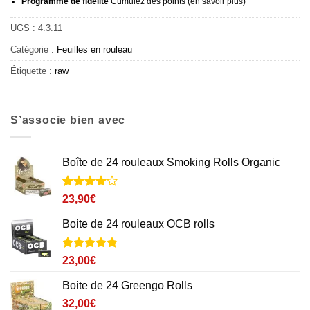
Programme de fidélité
Cumulez des points (
en savoir plus
)
UGS :
4.3.11
Catégorie :
Feuilles en rouleau
Étiquette :
raw
S’associe bien avec
Boîte de 24 rouleaux Smoking Rolls Organic
Noté
3
4
23,90
€
sur 5
basé sur
Boite de 24 rouleaux OCB rolls
notations
client
Noté
16
4.8
23,00
€
sur 5 basé
sur
Boite de 24 Greengo Rolls
notations
client
32,00
€