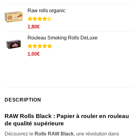
Raw rolls organic
Noté
2
4.3
1,80
€
sur 5
basé sur
Rouleau Smoking Rolls DeLuxe
notations
client
Noté
2
4.8
1,00
€
sur 5 basé
sur
notations
client
DESCRIPTION
RAW Rolls Black : Papier à rouler en rouleau
de qualité supérieure
Découvrez le
Rolls RAW Black
, une révolution dans