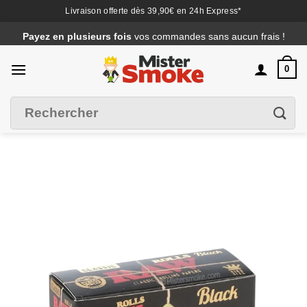
Livraison offerte dès 39,90€ en 24h Express*
Passer
Payez en plusieurs fois
vos commandes sans aucun frais !
au
contenu
0
Recherche
Filtrer
pour :