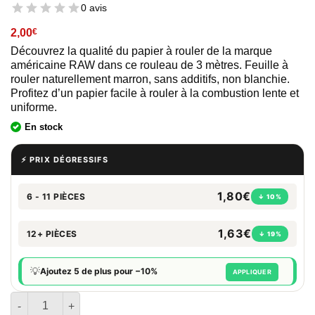
0 avis
2,00
€
Découvrez la qualité du papier à rouler de la marque
américaine RAW dans ce rouleau de 3 mètres. Feuille à
rouler naturellement marron, sans additifs, non blanchie.
Profitez d’un papier facile à rouler à la combustion lente et
uniforme.
En stock
⚡ PRIX DÉGRESSIFS
1,80€
6 - 11 PIÈCES
↓ 10%
1,63€
12+ PIÈCES
↓ 19%
💡
Ajoutez 5 de plus pour −10%
APPLIQUER
quantité de Rolls RAW Black - Feuille à rouler en rouleau