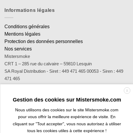
Informations légales
Conditions générales
Mentions légales
Protection des données personnelles
Nos services
Mistersmoke
CRT 1 – 285 rue du calvaire – 59810 Lesquin
SA Royal Distribution - Siret : 449 471 465 00053 - Siren : 449
471 465
Contact : notre équipe d’experts est joignable par email
X
sav@mistersmoke.com ou par téléphone au 03 20 90 56 55 du
Gestion des cookies sur Mistersmoke.com
lundi au vendredi de 9h à 17h.
Nous utilisons des cookies sur le site Mistersmoke.com
pour vous offrir la meilleure expérience de visite. En
Credit
MasterCard
Apple
Bank
Visa
Visa
Maes
cliquant sur "Tout accepter", vous nous autorisez à utiliser
Card
Pay
Transfer
Electron
tous les cookies utiles à cette expérience !