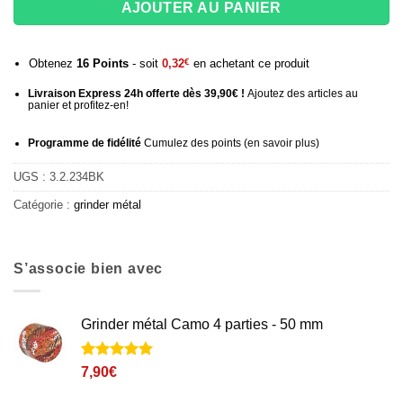
AJOUTER AU PANIER
Obtenez
16
Points
- soit
0,32
€
en achetant ce produit
Livraison Express 24h offerte dès 39,90€ !
Ajoutez des articles au
panier et profitez-en!
Programme de fidélité
Cumulez des points (
en savoir plus
)
UGS :
3.2.234BK
Catégorie :
grinder métal
S’associe bien avec
Grinder métal Camo 4 parties - 50 mm
Noté
1
5
sur
7,90
€
5 basé sur
notation