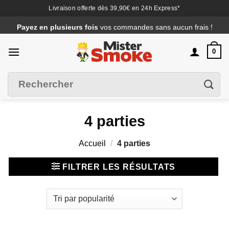
Livraison offerte dès 39,90€ en 24h Express*
Passer
Payez en plusieurs fois
vos commandes sans aucun frais !
au
contenu
0
Recherche
Filtrer
pour :
4 parties
Accueil
/
4 parties
FILTRER LES RÉSULTATS