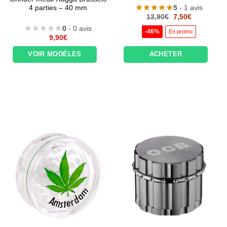
5
- 1 avis
4 parties – 40 mm
Le
Le
13,90
€
7,50
€
prix
prix
0
- 0 avis
initial
actuel
-46%
En promo
était :
est :
9,90
€
13,90€.
7,50€.
VOIR MODÈLES
ACHETER