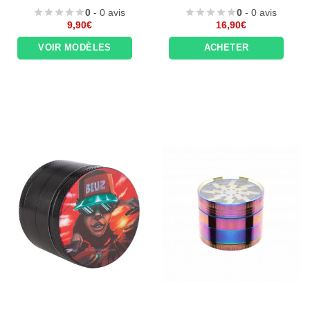
0
- 0 avis
0
- 0 avis
Appliquer les filtres
9,90
€
16,90
€
VOIR MODÈLES
ACHETER