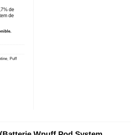
1,7% de
stem de
onible.
otine
,
Puff
 (Batterie Wpuff Pod System