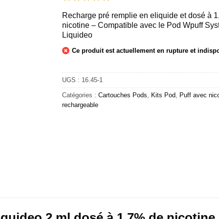
Recharge pré remplie en eliquide et dosé à 
nicotine – Compatible avec le Pod Wpuff Sy
Liquideo
Ce produit est actuellement en rupture et indisp
UGS :
16.45-1
Catégories :
Cartouches Pods
,
Kits Pod
,
Puff avec nic
rechargeable
iquideo 2 ml dosé à 1,7% de nicotine