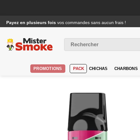
Passer
Payez en plusieurs fois
vos commandes sans aucun frais !
au
contenu
Recherche
pour :
PROMOTIONS
PACK
CHICHAS
CHARBONS