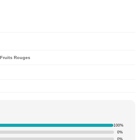
, Fruits Rouges
100%
0%
0%