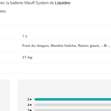
ec la batterie Wpuff System de
Liquideo
bles
1 g
Fruit du dragon, Menthe fraîche, Raisin glacé, – M -
17 mg
5
4
3