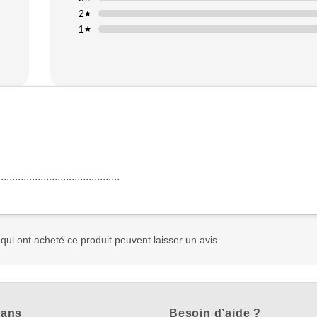
2
1
........................................
 qui ont acheté ce produit peuvent laisser un avis.
lans
Besoin d’aide ?