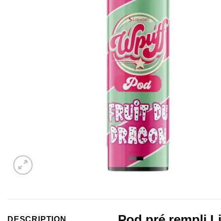
Pod pré rempli L
DESCRIPTION