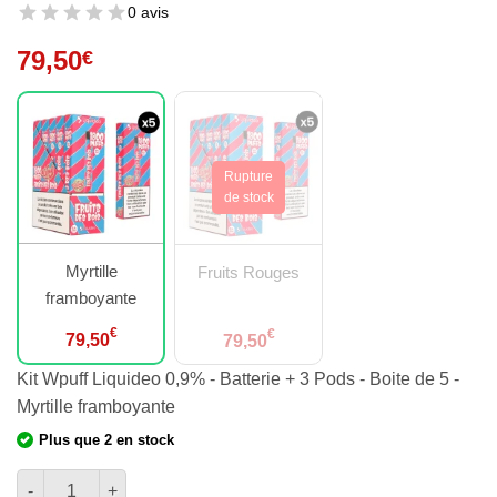
0 avis
79,50
€
Myrtille
Fruits Rouges
framboyante
€
€
79,50
79,50
Kit Wpuff Liquideo 0,9% - Batterie + 3 Pods - Boite de 5 -
Myrtille framboyante
Plus que 2 en stock
quantité de Kit Wpuff Liquideo 0,9% - Batterie + 3 Pods - Boite 