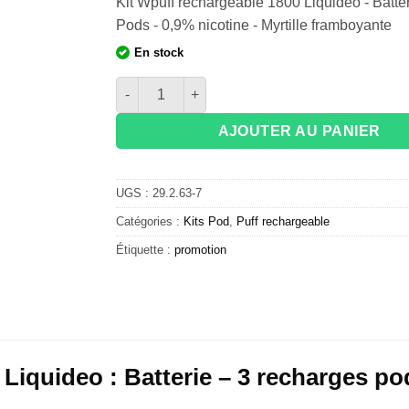
Kit Wpuff rechargeable 1800 Liquideo - Batter
était :
est :
était :
est :
15,90€.
9,90€.
15,90€.
9,90€.
Pods - 0,9% nicotine - Myrtille framboyante
En stock
quantité de Kit Wpuff rechargeable 1800 Liquide
AJOUTER AU PANIER
UGS :
29.2.63-7
Catégories :
Kits Pod
,
Puff rechargeable
Étiquette :
promotion
 Liquideo : Batterie – 3 recharges p