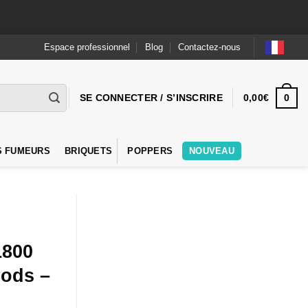
Espace professionnel
Blog
Contactez-nous
0
SE CONNECTER / S’INSCRIRE
0,00
€
S FUMEURS
BRIQUETS
POPPERS
NOUVEAU
1800
Pods –