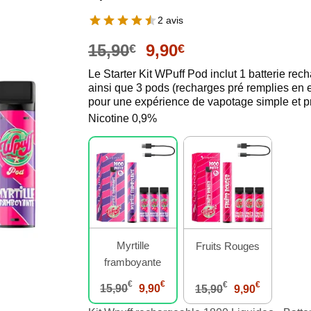
2 avis
Le
Le
15,90
9,90
€
€
prix
prix
Le Starter Kit WPuff Pod inclut 1 batterie rec
initial
actuel
ainsi que 3 pods (recharges pré remplies en e
était :
est :
pour une expérience de vapotage simple et pr
15,90€.
9,90€.
Nicotine 0,9%
Myrtille
Fruits Rouges
framboyante
Le
Le
€
€
Le
Le
€
€
15,90
9,90
15,90
9,90
prix
prix
prix
prix
initial
actuel
initial
actuel