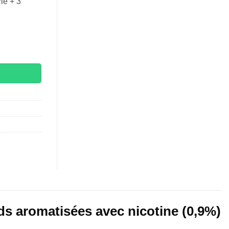
ie + 3
o - Batterie + 3 Pods - 0,9% nicotine
ods aromatisées avec nicotine (0,9%)