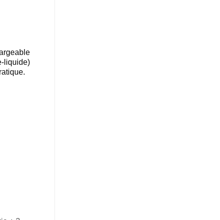
hargeable
-liquide)
atique.