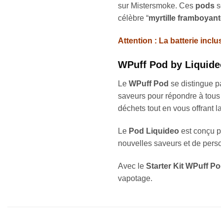
sur Mistersmoke. Ces
pods
s
célèbre “
myrtille framboyan
Attention : La batterie inc
WPuff Pod by Liquideo
Le
WPuff Pod
se distingue p
saveurs pour répondre à tous l
déchets tout en vous offrant la
Le
Pod Liquideo
est conçu p
nouvelles saveurs et de pers
Avec le
Starter Kit WPuff P
vapotage.