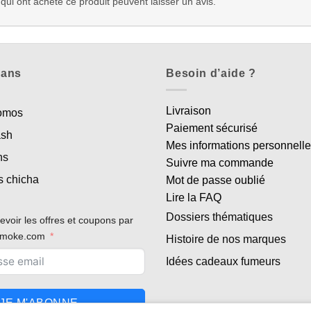
 qui ont acheté ce produit peuvent laisser un avis.
lans
Besoin d’aide ?
Livraison
romos
Paiement sécurisé
ash
Mes informations personnell
ns
Suivre ma commande
s chicha
Mot de passe oublié
Lire la FAQ
Dossiers thématiques
evoir les offres et coupons par
rsmoke.com
Histoire de nos marques
Idées cadeaux fumeurs
JE M'ABONNE