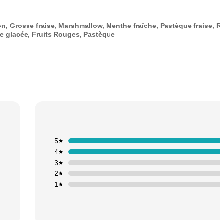
n, Grosse fraise, Marshmallow, Menthe fraîche, Pastèque fraise, Ra
e glacée, Fruits Rouges, Pastèque
5
4
3
2
1