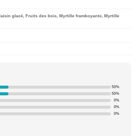
isin glacé, Fruits des bois, Myrtille framboyante, Myrtille
50%
50%
0%
0%
0%