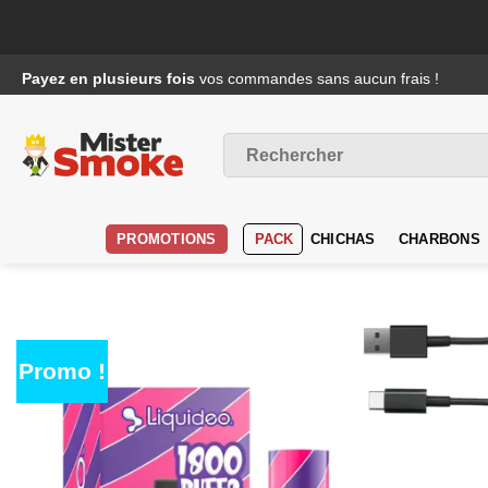
Passer
4 fois sans frais
c'est possible avec
Alma
au
contenu
Recherche
pour :
PROMOTIONS
PACK
CHICHAS
CHARBONS
Promo !