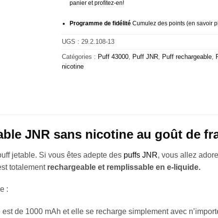
panier et profitez-en!
Programme de fidélité
Cumulez des points (
en savoir p
UGS :
29.2.108-13
Catégories :
Puff 43000
,
Puff JNR
,
Puff rechargeable
,
nicotine
able JNR sans nicotine au goût de f
puff jetable. Si vous êtes adepte des
puffs JNR
, vous allez adore
 est totalement
rechargeable
et
remplissable en e-liquide.
e :
 est de 1000 mAh et elle se recharge simplement avec n’impor