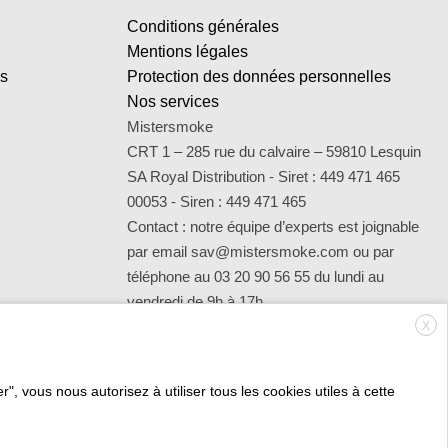
Conditions générales
Mentions légales
es
Protection des données personnelles
Nos services
Mistersmoke
CRT 1 – 285 rue du calvaire – 59810 Lesquin
SA Royal Distribution - Siret : 449 471 465
00053 - Siren : 449 471 465
Contact : notre équipe d’experts est joignable
par email sav@mistersmoke.com ou par
téléphone au 03 20 90 56 55 du lundi au
vendredi de 9h à 17h.
X
", vous nous autorisez à utiliser tous les cookies utiles à cette
Credit
MasterCard
Apple
Bank
Visa
Visa
Mae