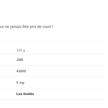
ur ne jamais être pris de court !
125 g
JNR
43000
0 mg
Les fruités