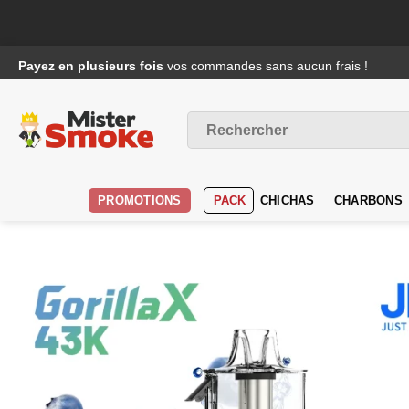
Passer
Payez en plusieurs fois
vos commandes sans aucun frais !
au
contenu
Recherche
pour :
PROMOTIONS
PACK
CHICHAS
CHARBONS