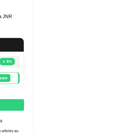
la JNR
↓ 5%
QUER
ce - 0mg
it
 articles au