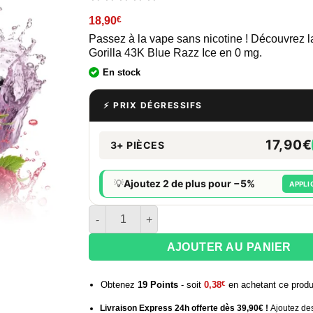
18,90
€
Passez à la vape sans nicotine ! Découvrez 
Gorilla 43K Blue Razz Ice en 0 mg.
En stock
⚡ PRIX DÉGRESSIFS
17,90€
3+ PIÈCES
💡
Ajoutez 2 de plus pour −5%
APPLI
quantité de Puff JNR 43K Gorilla X Blue Razz I
AJOUTER AU PANIER
Obtenez
19
Points
- soit
0,38
€
en achetant ce produ
Livraison Express 24h offerte dès 39,90€ !
Ajoutez des