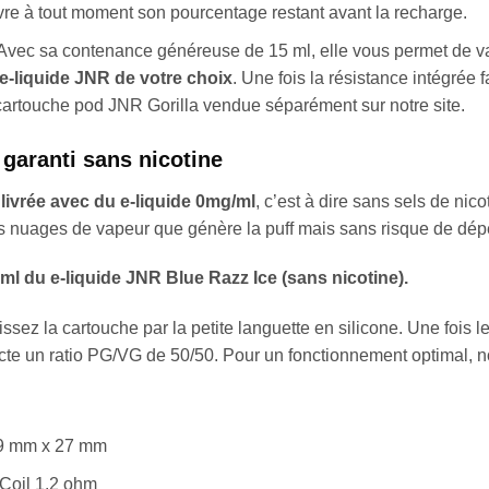
vre à tout moment son pourcentage restant avant la recharge.
Avec sa contenance généreuse de 15 ml, elle vous permet de v
e-liquide JNR de votre choix
. Une fois la résistance intégrée
artouche pod JNR Gorilla vendue séparément sur notre site.
, garanti sans nicotine
 livrée avec du e-liquide 0mg/ml
, c’est à dire sans sels de nico
os nuages de vapeur que génère la puff mais sans risque de dép
0 ml du e-liquide JNR Blue Razz Ice (sans nicotine).
issez la cartouche par la petite languette en silicone. Une fois l
pecte un ratio PG/VG de 50/50. Pour un fonctionnement optimal, n
49 mm x 27 mm
Coil 1.2 ohm