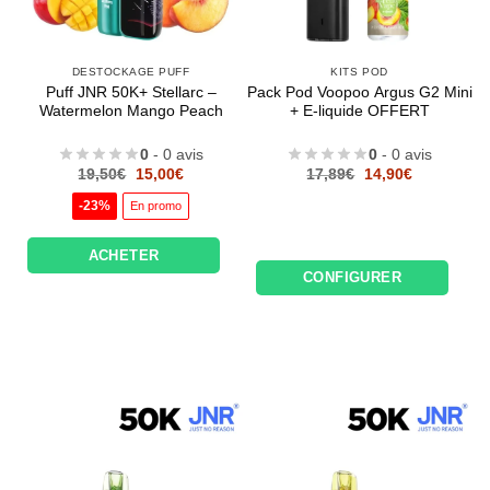
DESTOCKAGE PUFF
KITS POD
Puff JNR 50K+ Stellarc –
Pack Pod Voopoo Argus G2 Mini
Watermelon Mango Peach
+ E-liquide OFFERT
0
- 0 avis
0
- 0 avis
Le
Le
Le
Le
19,50
€
15,00
€
17,89
€
14,90
€
prix
prix
prix
prix
initial
actuel
initial
actuel
-23%
En promo
était :
est :
était :
est :
19,50€.
15,00€.
17,89€.
14,90€.
ACHETER
CONFIGURER