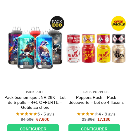
PACK PUFF
PACK POPPERS
Pack économique JNR 28K – Lot
Poppers Rush – Pack
de 5 puffs – 4+1 OFFERTE –
découverte – Lot de 4 flacons
Goûts au choix
5
- 5 avis
4
- 8 avis
Le
Le
Le
Le
84,50
€
67,60
€
23,96
€
17,13
€
prix
prix
prix
prix
initial
actuel
initial
actuel
CONFIGURER
CONFIGURER
était :
est :
était :
est :