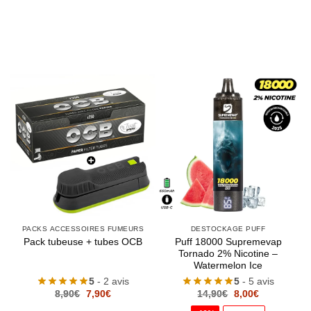
PACKS ACCESSOIRES FUMEURS
DESTOCKAGE PUFF
Puff 18000 Supremevap
Pack tubeuse + tubes OCB
Tornado 2% Nicotine –
Watermelon Ice
5
- 2 avis
5
- 5 avis
Le
Le
Le
Le
8,90
€
7,90
€
14,90
€
8,00
€
prix
prix
prix
prix