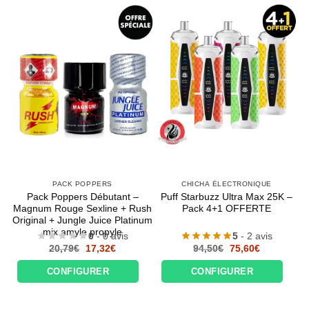
PACK POPPERS
CHICHA ÉLECTRONIQUE
Pack Poppers Débutant –
Puff Starbuzz Ultra Max 25K –
Magnum Rouge Sexline + Rush
Pack 4+1 OFFERTE
Original + Jungle Juice Platinum
mix amyle propyle
0
- 0 avis
5
- 2 avis
Le
Le
Le
Le
20,79
€
17,32
€
94,50
€
75,60
€
prix
prix
prix
prix
initial
actuel
initial
actuel
CONFIGURER
CONFIGURER
était :
est :
était :
est :
20,79€.
17,32€.
94,50€.
75,60€.