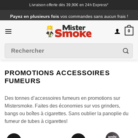
Livraison offerte dès 39,90€ en 24h Express*
Passer
Payez en plusieurs fois
vos commandes sans aucun frais !
au
contenu
0
Recherche
Filtrer
pour :
PROMOTIONS ACCESSOIRES
FUMEURS
Des tonnes d’accessoires fumeurs en promotions sur
Mistersmoke. Faites des économies sur vos grinders,
bangs ou boîtes à cigarettes. Sans oublier la panoplie du
fumeur de tubes à cigarettes!