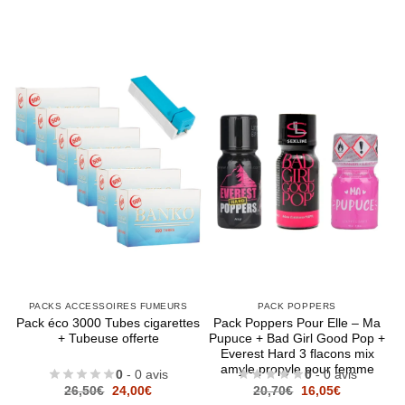
PACKS ACCESSOIRES FUMEURS
PACK POPPERS
Pack éco 3000 Tubes cigarettes
Pack Poppers Pour Elle – Ma
+ Tubeuse offerte
Pupuce + Bad Girl Good Pop +
Everest Hard 3 flacons mix
amyle propyle pour femme
0
- 0 avis
0
- 0 avis
Le
Le
Le
Le
26,50
€
24,00
€
20,70
€
16,05
€
prix
prix
prix
prix