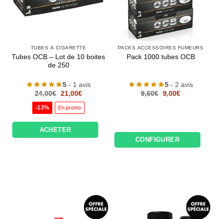
TUBES À CIGARETTE
PACKS ACCESSOIRES FUMEURS
Tubes OCB – Lot de 10 boites
Pack 1000 tubes OCB
de 250
5
- 1 avis
5
- 2 avis
Le
Le
Le
Le
24,00
€
21,00
€
9,60
€
9,00
€
prix
prix
prix
prix
initial
actuel
initial
actuel
-13%
En promo
était :
est :
était :
est :
24,00€.
21,00€.
9,60€.
9,00€.
ACHETER
CONFIGURER