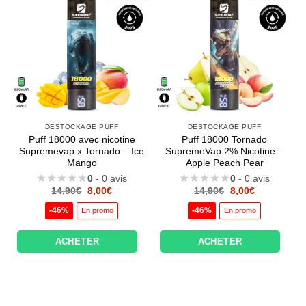
DESTOCKAGE PUFF
DESTOCKAGE PUFF
Puff 18000 avec nicotine
Puff 18000 Tornado
Supremevap x Tornado – Ice
SupremeVap 2% Nicotine –
Mango
Apple Peach Pear
0
- 0 avis
0
- 0 avis
Le
Le
Le
Le
14,90
€
8,00
€
14,90
€
8,00
€
prix
prix
prix
prix
initial
actuel
initial
actuel
-46%
-46%
En promo
En promo
était :
est :
était :
est :
14,90€.
8,00€.
14,90€.
8,00€.
ACHETER
ACHETER