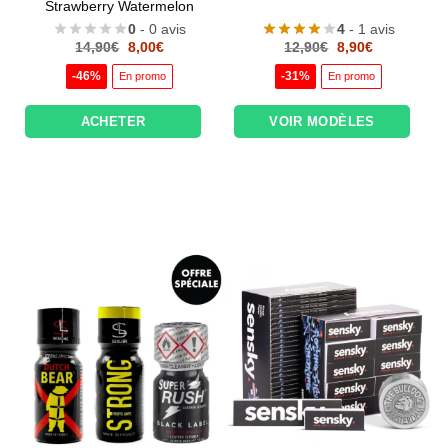
Strawberry Watermelon
0
- 0 avis
4
- 1 avis
Le
Le
Le
Le
14,90
€
8,00
€
12,90
€
8,90
€
prix
prix
prix
prix
initial
actuel
initial
actuel
-46%
-31%
En promo
En promo
était :
est :
était :
est :
14,90€.
8,00€.
12,90€.
8,90€.
ACHETER
VOIR MODÈLES