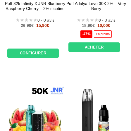
Puff 32k Infinity X JNR Blueberry
Puff Adalya Levo 30K 2% – Very
Raspberry Cherry – 2% nicotine
Berry
0
- 0 avis
0
- 0 avis
Le
Le
Le
Le
26,90
€
15,90
€
18,90
€
10,00
€
prix
prix
prix
prix
initial
actuel
initial
actuel
-47%
En promo
était :
est :
était :
est :
26,90€.
15,90€.
18,90€.
10,00€.
ACHETER
CONFIGURER