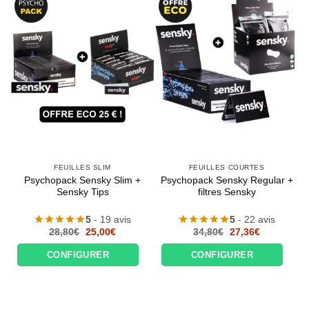
FEUILLES SLIM
FEUILLES COURTES
Psychopack Sensky Slim +
Psychopack Sensky Regular +
Sensky Tips
filtres Sensky
5
- 19 avis
5
- 22 avis
Le
Le
Le
Le
28,80
€
25,00
€
34,80
€
27,36
€
prix
prix
prix
prix
initial
actuel
initial
actuel
CONFIGURER
CONFIGURER
était :
est :
était :
est :
28,80€.
25,00€.
34,80€.
27,36€.