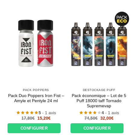
PACK POPPERS
DESTOCKAGE PUFF
Pack Duo Poppers Iron Fist –
Pack économique – Lot de 5
Amyle et Pentyle 24 ml
Puff 18000 taff Tornado
Supremevap
5
- 1 avis
4
- 1 avis
Le
Le
Le
Le
17,80
€
15,20
€
74,50
€
32,00
€
prix
prix
prix
prix
initial
actuel
initial
actuel
CONFIGURER
CONFIGURER
était :
est :
était :
est :
17,80€.
15,20€.
74,50€.
32,00€.