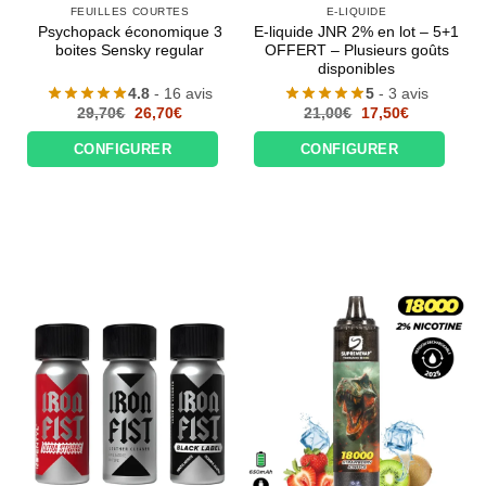
FEUILLES COURTES
E-LIQUIDE
Psychopack économique 3
E-liquide JNR 2% en lot – 5+1
boites Sensky regular
OFFERT – Plusieurs goûts
disponibles
4.8
- 16 avis
5
- 3 avis
Le
Le
Le
Le
29,70
€
26,70
€
21,00
€
17,50
€
prix
prix
prix
prix
initial
actuel
initial
actuel
CONFIGURER
CONFIGURER
était :
est :
était :
est :
29,70€.
26,70€.
21,00€.
17,50€.