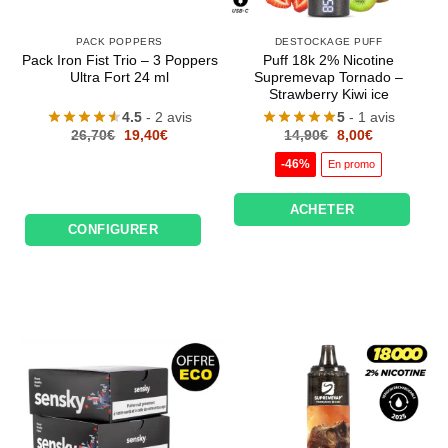
PACK POPPERS
DESTOCKAGE PUFF
Pack Iron Fist Trio – 3 Poppers
Puff 18k 2% Nicotine
Ultra Fort 24 ml
Supremevap Tornado –
Strawberry Kiwi ice
4.5
- 2 avis
5
- 1 avis
Le
Le
Le
Le
26,70
€
19,40
€
14,90
€
8,00
€
prix
prix
prix
prix
initial
actuel
initial
actuel
-46%
En promo
était :
est :
était :
est :
26,70€.
19,40€.
14,90€.
8,00€.
ACHETER
CONFIGURER