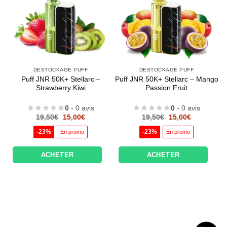
DESTOCKAGE PUFF
DESTOCKAGE PUFF
Puff JNR 50K+ Stellarc –
Puff JNR 50K+ Stellarc – Mango
Strawberry Kiwi
Passion Fruit
0
- 0 avis
0
- 0 avis
Le
Le
Le
Le
19,50
€
15,00
€
19,50
€
15,00
€
prix
prix
prix
prix
initial
actuel
initial
actuel
-23%
-23%
En promo
En promo
était :
est :
était :
est :
19,50€.
15,00€.
19,50€.
15,00€.
ACHETER
ACHETER