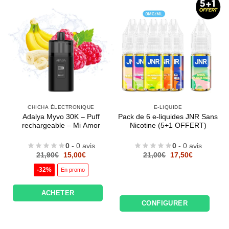
CHICHA ÉLECTRONIQUE
E-LIQUIDE
Adalya Myvo 30K – Puff
Pack de 6 e-liquides JNR Sans
rechargeable – Mi Amor
Nicotine (5+1 OFFERT)
0
- 0 avis
0
- 0 avis
Le
Le
Le
Le
21,90
€
15,00
€
21,00
€
17,50
€
prix
prix
prix
prix
initial
actuel
initial
actuel
-32%
En promo
était :
est :
était :
est :
21,90€.
15,00€.
21,00€.
17,50€.
ACHETER
CONFIGURER