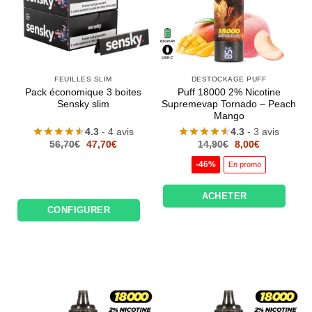
FEUILLES SLIM
DESTOCKAGE PUFF
Pack économique 3 boites
Puff 18000 2% Nicotine
Sensky slim
Supremevap Tornado – Peach
Mango
4.3
- 4 avis
4.3
- 3 avis
Le
Le
Le
Le
56,70
€
47,70
€
14,90
€
8,00
€
prix
prix
prix
prix
initial
actuel
initial
actuel
-46%
En promo
était :
est :
était :
est :
56,70€.
47,70€.
14,90€.
8,00€.
ACHETER
CONFIGURER