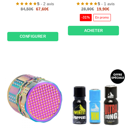
5
- 2 avis
5
- 1 avis
Le
Le
Le
Le
84,50
€
67,60
€
28,90
€
19,90
€
prix
prix
prix
prix
initial
actuel
initial
actuel
-31%
En promo
était :
est :
était :
est :
84,50€.
67,60€.
28,90€.
19,90€.
ACHETER
CONFIGURER
Appliquer les filtres