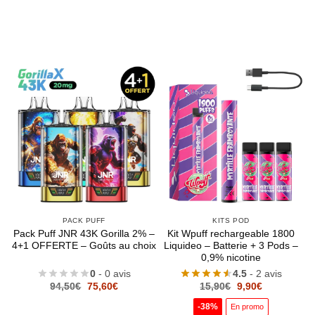
PACK PUFF
KITS POD
Pack Puff JNR 43K Gorilla 2% –
Kit Wpuff rechargeable 1800
4+1 OFFERTE – Goûts au choix
Liquideo – Batterie + 3 Pods –
0,9% nicotine
0
- 0 avis
4.5
- 2 avis
Le
Le
Le
Le
94,50
€
75,60
€
15,90
€
9,90
€
prix
prix
prix
prix
initial
actuel
initial
actuel
-38%
En promo
était :
est :
était :
est :