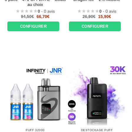
au choix
0
- 0 avis
0
- 0 avis
Le
Le
Le
Le
94,50
€
66,70
€
26,90
€
15,90
€
prix
prix
prix
prix
initial
actuel
initial
actuel
CONFIGURER
CONFIGURER
était :
est :
était :
est :
94,50€.
66,70€.
26,90€.
15,90€.
PUFF 32000
DESTOCKAGE PUFF