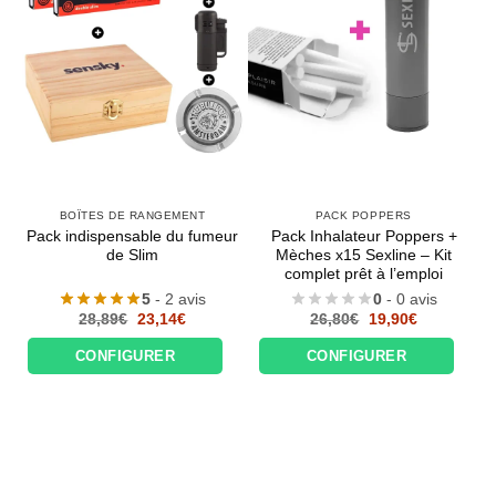
BOÎTES DE RANGEMENT
PACK POPPERS
Pack indispensable du fumeur
Pack Inhalateur Poppers +
de Slim
Mèches x15 Sexline – Kit
complet prêt à l’emploi
5
- 2 avis
0
- 0 avis
Le
Le
Le
Le
28,89
€
23,14
€
26,80
€
19,90
€
prix
prix
prix
prix
initial
actuel
initial
actuel
CONFIGURER
CONFIGURER
était :
est :
était :
est :
28,89€.
23,14€.
26,80€.
19,90€.