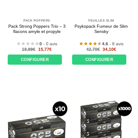
PACK POPPERS
FEUILLES SLIM
Pack Strong Poppers Trio – 3
Psykopack Fumeur de Slim
flacons amyle et propyle
Sensky
0
- 0 avis
4.6
- 8 avis
Le
Le
Le
Le
18,99
€
15,77
€
42,70
€
34,10
€
prix
prix
prix
prix
initial
actuel
initial
actuel
CONFIGURER
CONFIGURER
était :
est :
était :
est :
18,99€.
15,77€.
42,70€.
34,10€.