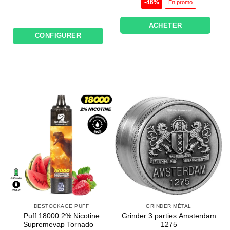
initial
actuel
initial
actuel
-46%
En promo
était :
est :
était :
est :
8,90€.
7,90€.
14,90€.
8,00€.
ACHETER
CONFIGURER
DESTOCKAGE PUFF
GRINDER MÉTAL
Puff 18000 2% Nicotine
Grinder 3 parties Amsterdam
Supremevap Tornado –
1275