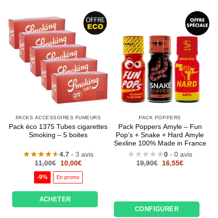
PACKS ACCESSOIRES FUMEURS
PACK POPPERS
Pack éco 1375 Tubes cigarettes
Pack Poppers Amyle – Fun
Smoking – 5 boites
Pop’s + Snake + Hard Amyle
Sexline 100% Made in France
4.7
- 3 avis
0
- 0 avis
Le
Le
Le
Le
11,00
€
10,00
€
19,90
€
16,55
€
prix
prix
prix
prix
initial
actuel
initial
actuel
-9%
En promo
était :
est :
était :
est :
11,00€.
10,00€.
19,90€.
16,55€.
ACHETER
CONFIGURER