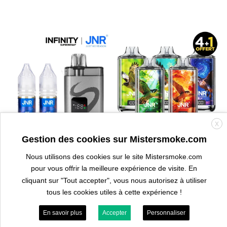
X
Gestion des cookies sur Mistersmoke.com
Nous utilisons des cookies sur le site Mistersmoke.com
PACK PUFF
PACK PUFF
pour vous offrir la meilleure expérience de visite. En
Puff 32k Infinity X JNR Mixed
Pack JNR 40K Nexus 2% – Lot
cliquant sur "Tout accepter", vous nous autorisez à utiliser
Berries (Fruits rouges) – 2%
de 5 puffs pas cher – 4+1
nicotine
OFFERTE
tous les cookies utiles à cette expérience !
3
- 1 avis
0
- 0 avis
Le
Le
Le
Le
26,90
€
15,90
€
89,50
€
71,60
€
En savoir plus
Accepter
Personnaliser
prix
prix
prix
prix
initial
actuel
initial
actuel