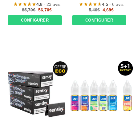
4.8
- 23 avis
4.5
- 6 avis
Le
Le
Le
Le
85,70
€
56,70
€
5,40
€
4,69
€
prix
prix
prix
prix
initial
actuel
initial
actuel
CONFIGURER
CONFIGURER
était :
est :
était :
est :
85,70€.
56,70€.
5,40€.
4,69€.