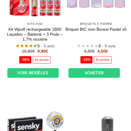
KITS POD
BRIQUETS À PIERRE
Kit Wpuff rechargeable 1800
Briquet BIC mini Boreal Pastel x5
Liquideo – Batterie + 3 Pods –
1,7% nicotine
5
- 3 avis
0
- 0 avis
Le
Le
Le
Le
15,90
€
9,90
€
5,50
€
4,50
€
prix
prix
prix
prix
initial
actuel
initial
actuel
-38%
-18%
En promo
En promo
était :
est :
était :
est :
15,90€.
9,90€.
5,50€.
4,50€.
VOIR MODÈLES
ACHETER