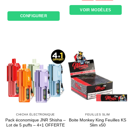
94,50€.
75,60€.
15,90€.
9,90€.
VOIR MODÈLES
CONFIGURER
CHICHA ÉLECTRONIQUE
FEUILLES SLIM
Pack économique JNR Shisha –
Boite Monkey King Feuilles KS
Lot de 5 puffs – 4+1 OFFERTE
Slim x50