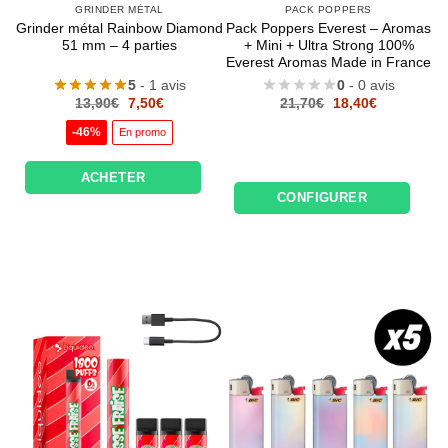
GRINDER MÉTAL
PACK POPPERS
Grinder métal Rainbow Diamond
Pack Poppers Everest – Aromas
51 mm – 4 parties
+ Mini + Ultra Strong 100%
Everest Aromas Made in France
5
- 1 avis
0
- 0 avis
Le
Le
Le
Le
13,90
€
7,50
€
21,70
€
18,40
€
prix
prix
prix
prix
initial
actuel
initial
actuel
-46%
En promo
était :
est :
était :
est :
13,90€.
7,50€.
21,70€.
18,40€.
ACHETER
CONFIGURER