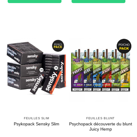
84,50€.
67,60€.
23,96€.
17,13€.
FEUILLES SLIM
FEUILLES BLUNT
Psychopack découverte du blunt
Psykopack Sensky Slim
Juicy Hemp