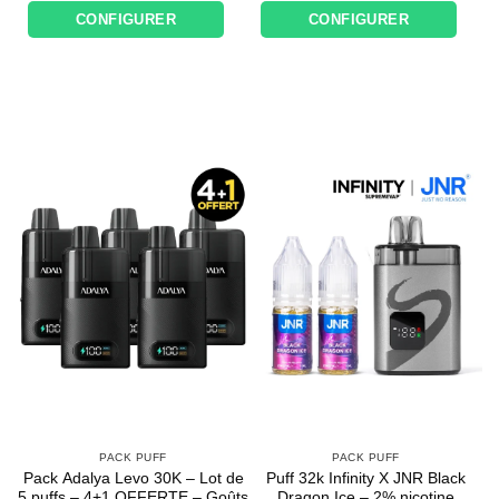
initial
actuel
initial
actuel
CONFIGURER
CONFIGURER
était :
est :
était :
est :
26,50€.
24,00€.
20,70€.
16,05€.
PACK PUFF
PACK PUFF
Pack Adalya Levo 30K – Lot de
Puff 32k Infinity X JNR Black
5 puffs – 4+1 OFFERTE – Goûts
Dragon Ice – 2% nicotine