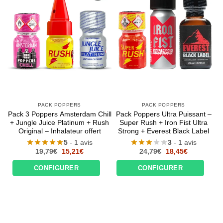
PACK POPPERS
PACK POPPERS
Pack 3 Poppers Amsterdam Chill
Pack Poppers Ultra Puissant –
+ Jungle Juice Platinum + Rush
Super Rush + Iron Fist Ultra
Original – Inhalateur offert
Strong + Everest Black Label
5
- 1 avis
3
- 1 avis
Le
Le
Le
Le
19,79
€
15,21
€
24,79
€
18,45
€
prix
prix
prix
prix
initial
actuel
initial
actuel
CONFIGURER
CONFIGURER
était :
est :
était :
est :
19,79€.
15,21€.
24,79€.
18,45€.