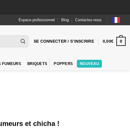
Espace professionnel
Blog
Contactez-nous
0
SE CONNECTER / S’INSCRIRE
0,00
€
S FUMEURS
BRIQUETS
POPPERS
NOUVEAU
fumeurs et chicha !