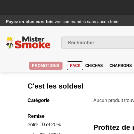
Passer
Payez en plusieurs fois
vos commandes sans aucun frais !
au
contenu
Recherche
pour :
PROMOTIONS
PACK
CHICHAS
CHARBONS
C'est les soldes!
Catégorie
Aucun produit trouv
Remise
entre 10 et 20%
Profitez de 