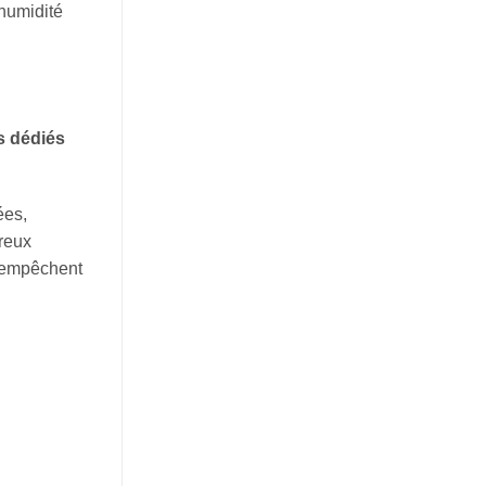
’humidité
s dédiés
ées,
breux
i empêchent