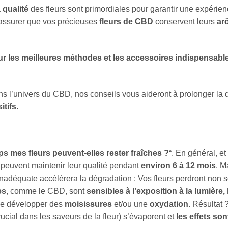
a
qualité
des fleurs sont primordiales pour garantir une expérie
’assurer que vos précieuses
fleurs de CBD
conservent leurs
ar
r les meilleures méthodes et les accessoires indispensable
 l’univers du CBD, nos conseils vous aideront à prolonger la 
tifs.
 mes fleurs peuvent-elles rester fraîches ?
“. En général, e
 peuvent maintenir leur qualité pendant
environ 6 à 12 mois
. M
inadéquate accélérera la dégradation : Vos fleurs perdront non
es
, comme le CBD, sont
sensibles à l’exposition à la lumière,
 de développer des
moisissures
et/ou une
oxydation
. Résultat 
rucial dans les saveurs de la fleur) s’évaporent et
les effets son