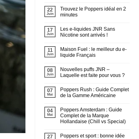
liquide
Aucun
choisir
commentaire
Trouvez le Poppers idéal en 2
pour
sur
22
recharger
Chicha
Juin
minutes
sa
en
puff
extérieur
Aucun
?
cet
commentaire
Les e-liquides JNR Sans
été
sur
17
:
Trouvez
Juin
Nicotine sont arrivés !
Tout
le
savoir
Poppers
Aucun
avant
idéal
commentaire
Maison Fuel : le meilleur du e-
de
en
sur
11
fumer
2
Les
Juin
liquide Français
minutes
e-
liquides
Aucun
JNR
commentaire
Nouvelles puffs JNR –
Sans
sur
08
Nicotine
Maison
Juin
Laquelle est faite pour vous ?
sont
Fuel
arrivés
:
Aucun
!
le
commentaire
Poppers Rush : Guide Complet
meilleur
sur
07
du
Nouvelles
Mai
de la Gamme Américaine
e-
puffs
liquide
JNR
Aucun
Français
–
commentaire
Poppers Amsterdam : Guide
Laquelle
sur
04
est
Poppers
Mai
Complet de la Marque
faite
Rush
Hollandaise (Chill vs Special)
pour
:
vous
Guide
Aucun
?
Complet
commentaire
de
Poppers et sport : bonne idée
sur
27
la