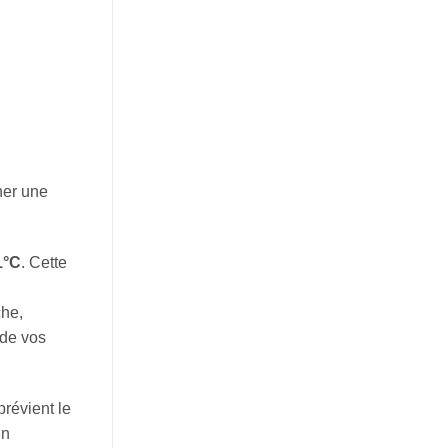
ner une
1°C
. Cette
che,
 de vos
révient le
un