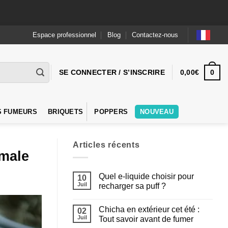
Espace professionnel
Blog
Contactez-nous
0
SE CONNECTER / S’INSCRIRE
0,00
€
S FUMEURS
BRIQUETS
POPPERS
NOUVEAU
Articles récents
imale
Quel e-liquide choisir pour
10
Juil
recharger sa puff ?
Aucun
commentaire
Chicha en extérieur cet été :
sur
02
Quel
Juil
Tout savoir avant de fumer
e-