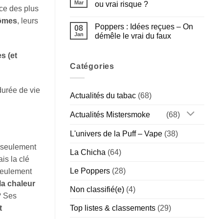
Poppers
Mar
ou vrai risque ?
Gamme
Amsterdam
nce des plus
Américaine
:
Aucun
ômes
, leurs
Guide
commentaire
Poppers : Idées reçues – On
Complet
sur
08
de
Poppers
Jan
démêle le vrai du faux
la
et
Marque
sport
Aucun
Hollandaise
:
commentaire
s (et
(Chill
bonne
sur
vs
idée
Poppers
Catégories
Special)
ou
:
vrai
Idées
risque
reçues
durée de vie
?
–
Actualités du tabac
(68)
On
démêle
le
Actualités Mistersmoke
(68)
vrai
du
faux
L'univers de la Puff – Vape
(38)
t seulement
La Chicha
(64)
ais la clé
Le Poppers
(28)
 seulement
 la chaleur
Non classifié(e)
(4)
? Ses
Top listes & classements
(29)
t