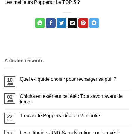
Les meilleurs Poppers : Le TOP 5 ?
Articles récents
Quel e-liquide choisir pour recharger sa puff ?
10
Juil
Aucun
commentaire
sur
Chicha en extérieur cet été : Tout savoir avant de
02
Quel
e-
Juil
fumer
liquide
Aucun
choisir
commentaire
pour
Trouvez le Poppers idéal en 2 minutes
sur
22
recharger
Chicha
sa
Juin
Aucun
en
puff
commentaire
extérieur
?
sur
cet
Les e-liquides JNR Sans Nicotine sont arrivés !
17
Trouvez