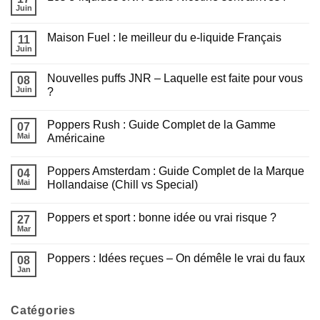
été
le
Juin
:
Aucun
Poppers
Tout
commentaire
idéal
sur
savoir
en
Maison Fuel : le meilleur du e-liquide Français
11
Les
avant
2
e-
Juin
de
Aucun
minutes
liquides
fumer
commentaire
JNR
sur
Sans
Nouvelles puffs JNR – Laquelle est faite pour vous
08
Maison
Nicotine
Fuel
Juin
?
sont
:
arrivés
Aucun
le
!
commentaire
meilleur
Poppers Rush : Guide Complet de la Gamme
sur
07
du
Nouvelles
e-
Mai
Américaine
puffs
liquide
JNR
Aucun
Français
–
commentaire
Poppers Amsterdam : Guide Complet de la Marque
Laquelle
sur
04
est
Poppers
Mai
Hollandaise (Chill vs Special)
faite
Rush
pour
:
Aucun
vous
Guide
commentaire
Poppers et sport : bonne idée ou vrai risque ?
?
Complet
sur
27
de
Poppers
Mar
Aucun
la
Amsterdam
commentaire
Gamme
:
sur
Américaine
Guide
Poppers : Idées reçues – On démêle le vrai du faux
08
Poppers
Complet
et
Jan
de
Aucun
sport
la
commentaire
:
sur
Marque
bonne
Poppers
Hollandaise
idée
Catégories
:
(Chill
ou
Idées
vs