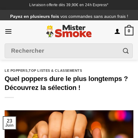
Livraison offerte dès 39,90€ en 24h Express*
Passer
Payez en plusieurs fois
vos commandes sans aucun frais !
au
contenu
0
Recherche
Filtrer
pour :
LE POPPERS
,
TOP LISTES & CLASSEMENTS
Quel poppers dure le plus longtemps ?
Découvrez la sélection !
23
Juin