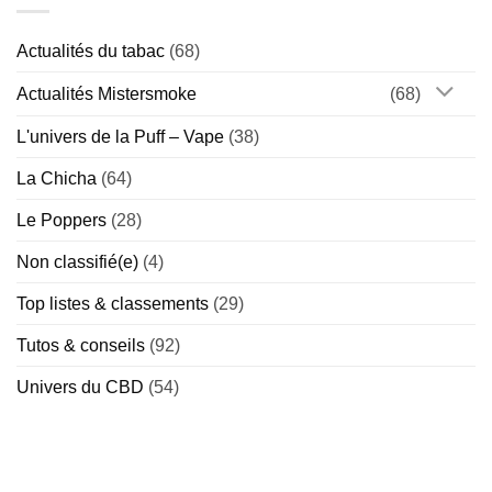
vrai
reçues
Special)
risque
–
?
On
Actualités du tabac
(68)
démêle
le
vrai
Actualités Mistersmoke
(68)
du
faux
L'univers de la Puff – Vape
(38)
La Chicha
(64)
Le Poppers
(28)
Non classifié(e)
(4)
Top listes & classements
(29)
Tutos & conseils
(92)
Univers du CBD
(54)