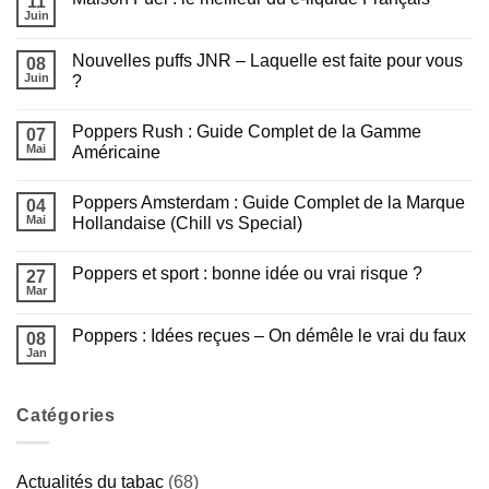
11
Les
avant
2
e-
Juin
de
Aucun
minutes
liquides
fumer
commentaire
JNR
sur
Sans
Nouvelles puffs JNR – Laquelle est faite pour vous
08
Maison
Nicotine
Fuel
Juin
?
sont
:
arrivés
Aucun
le
!
commentaire
meilleur
Poppers Rush : Guide Complet de la Gamme
sur
07
du
Nouvelles
e-
Mai
Américaine
puffs
liquide
JNR
Aucun
Français
–
commentaire
Poppers Amsterdam : Guide Complet de la Marque
Laquelle
sur
04
est
Poppers
Mai
Hollandaise (Chill vs Special)
faite
Rush
pour
:
Aucun
vous
Guide
commentaire
Poppers et sport : bonne idée ou vrai risque ?
?
Complet
sur
27
de
Poppers
Mar
Aucun
la
Amsterdam
commentaire
Gamme
:
sur
Américaine
Guide
Poppers : Idées reçues – On démêle le vrai du faux
08
Poppers
Complet
et
Jan
de
Aucun
sport
la
commentaire
:
sur
Marque
bonne
Poppers
Hollandaise
idée
Catégories
:
(Chill
ou
Idées
vs
vrai
reçues
Special)
risque
–
?
On
Actualités du tabac
(68)
démêle