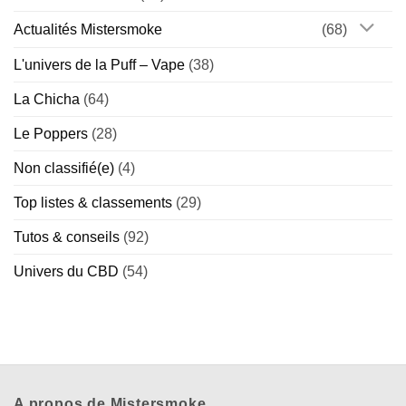
le
vrai
Actualités Mistersmoke
(68)
du
faux
L'univers de la Puff – Vape
(38)
La Chicha
(64)
Le Poppers
(28)
Non classifié(e)
(4)
Top listes & classements
(29)
Tutos & conseils
(92)
Univers du CBD
(54)
A propos de Mistersmoke