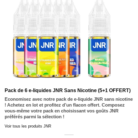
I
T
E
N
P
R
O
M
O
T
I
O
N
Pack de 6 e-liquides JNR Sans Nicotine (5+1 OFFERT)
Economisez avec notre pack de e-liquide JNR sans nicotine
! Achetez en lot et profitez d’un flacon offert. Composez
vous-même votre pack en choisissant vos goûts JNR
préférés parmi la sélection !
Voir tous les produits JNR