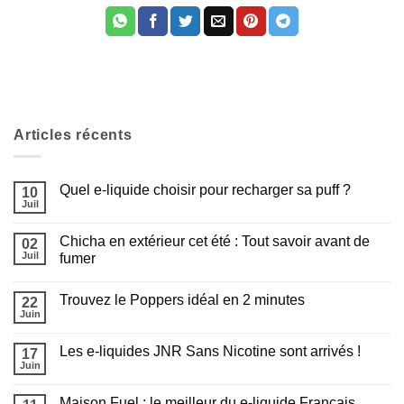
Articles récents
Quel e-liquide choisir pour recharger sa puff ?
10
Juil
Aucun
commentaire
sur
Chicha en extérieur cet été : Tout savoir avant de
02
Quel
e-
Juil
fumer
liquide
Aucun
choisir
commentaire
pour
Trouvez le Poppers idéal en 2 minutes
sur
22
recharger
Chicha
sa
Juin
Aucun
en
puff
commentaire
extérieur
?
sur
cet
Les e-liquides JNR Sans Nicotine sont arrivés !
Appliquer les filtres
17
Trouvez
été
le
Juin
:
Aucun
Poppers
Tout
commentaire
idéal
sur
savoir
en
Maison Fuel : le meilleur du e-liquide Français