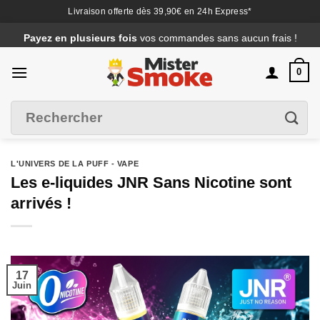
Livraison offerte dès 39,90€ en 24h Express*
Passer
Payez en plusieurs fois
vos commandes sans aucun frais !
au
contenu
0
Recherche
Filtrer
pour :
L'UNIVERS DE LA PUFF - VAPE
Les e-liquides JNR Sans Nicotine sont
arrivés !
17
Juin