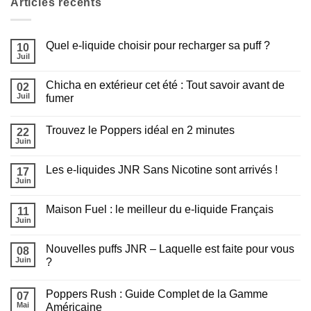
Articles récents
Quel e-liquide choisir pour recharger sa puff ?
10
Juil
Aucun
commentaire
sur
Chicha en extérieur cet été : Tout savoir avant de
02
Quel
e-
Juil
fumer
liquide
Aucun
choisir
commentaire
pour
Trouvez le Poppers idéal en 2 minutes
sur
22
recharger
Chicha
sa
Juin
Aucun
en
puff
commentaire
extérieur
?
sur
cet
Les e-liquides JNR Sans Nicotine sont arrivés !
17
Trouvez
été
le
Juin
:
Aucun
Poppers
Tout
commentaire
idéal
sur
savoir
en
Maison Fuel : le meilleur du e-liquide Français
11
Appliquer les filtres
Les
avant
2
e-
Juin
de
Aucun
minutes
liquides
fumer
commentaire
JNR
sur
Sans
Nouvelles puffs JNR – Laquelle est faite pour vous
08
Maison
Nicotine
Fuel
Juin
?
sont
:
arrivés
Aucun
le
!
commentaire
meilleur
Poppers Rush : Guide Complet de la Gamme
sur
07
du
Nouvelles
e-
Mai
Américaine