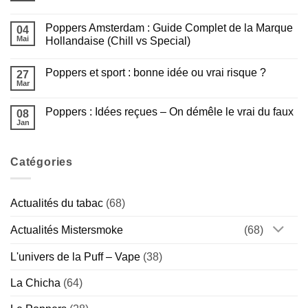
puffs
liquide
JNR
Aucun
Français
–
commentaire
Poppers Amsterdam : Guide Complet de la Marque
Laquelle
sur
04
est
Poppers
Mai
Hollandaise (Chill vs Special)
faite
Rush
pour
:
Aucun
vous
Guide
commentaire
Poppers et sport : bonne idée ou vrai risque ?
?
Complet
sur
27
de
Poppers
Mar
Aucun
la
Amsterdam
commentaire
Gamme
:
sur
Américaine
Guide
Poppers : Idées reçues – On démêle le vrai du faux
08
Poppers
Complet
et
Jan
de
Aucun
sport
la
commentaire
:
sur
Marque
bonne
Poppers
Hollandaise
idée
Catégories
:
(Chill
ou
Idées
vs
vrai
reçues
Special)
risque
–
?
On
Actualités du tabac
(68)
démêle
le
vrai
Actualités Mistersmoke
(68)
du
faux
L'univers de la Puff – Vape
(38)
La Chicha
(64)