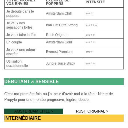
VOTRE PROFIL /
EXEMPLE DE
INTENSITÉ
VOS ENVIES
POPPERS
Je débute dans le
Amsterdam Chill
⭐⭐⭐
poppers
Je veux des
Iron Fist Ultra Strong
⭐⭐⭐⭐⭐
sensations fortes
Je veux faire la fête
Rush Original
⭐⭐⭐⭐
En couple
Amsterdam Gold
⭐⭐⭐⭐
Je veux une odeur
Everest Premium
⭐⭐⭐
discrète
Utilisation
Jungle Juice Black
⭐⭐⭐⭐
occasionnelle
DÉBUTANT
&
SENSIBLE
C’est ma première fois ou j’ai peur d’avoir mal à la tête : Nitrite de
Propyle pour une montée progresive, légère, douce.
AMSTERDAM CHILL >
RUSH ORIGINAL >
INTERMÉDIAIRE