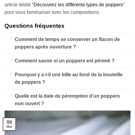
article dédié “
Découvrez les différents types de poppers
”
pour vous familiariser avec les compositions.
Questions fréquentes
Comment de temps se conserver un flacon de
poppers après ouverture ?
Un poppers ouvert se conserve entre 2 et 4
Comment savoir si un poppers est périmé ?
semaines au maximum. Au-delà, l’air dégrade le
Votre poppers est périmé si son odeur devient très
nitrite et le poppers perd toute son efficacité.
Pourquoi y a t-il une bille au fond de la bouteille
acide ou les effets disparaissent. Visuellement il
de poppers ?
peut aussi devenir trouble.
Elle sert d’agitateur et permet une meilleure
Quelle est la date de péremption d’un poppers
homogénéisation des composants.
non ouvert ?
Un flacon de poppers non ouvert et encore scellé se
conserve entre 6 mois et 1 an. Il doit être stocké à la
06
Mar
verticale, au frais et à l’abri de la lumière.