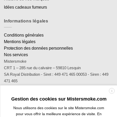
Idées cadeaux fumeurs
Informations légales
Conditions générales
Mentions légales
Protection des données personnelles
Nos services
Mistersmoke
CRT 1 – 285 rue du calvaire – 59810 Lesquin
SA Royal Distribution - Siret : 449 471 465 00053 - Siren : 449
471 465
Contact : notre équipe d’experts est joignable par email
X
sav@mistersmoke.com ou par téléphone au 03 20 90 56 55 du
Gestion des cookies sur Mistersmoke.com
lundi au vendredi de 9h à 17h.
Nous utilisons des cookies sur le site Mistersmoke.com
pour vous offrir la meilleure expérience de visite. En