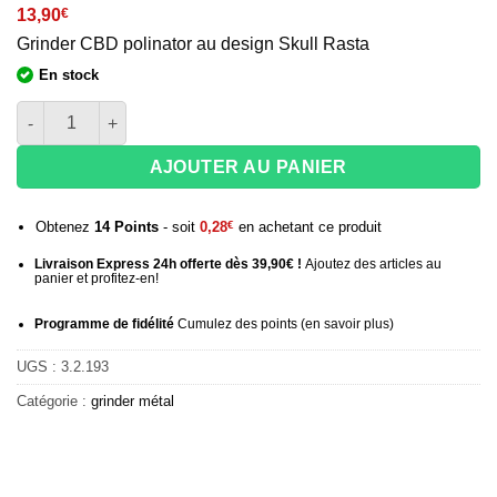
13,90
€
Grinder CBD polinator au design Skull Rasta
En stock
quantité de Grinder 4 parties Triple Skull black - 52 mm
AJOUTER AU PANIER
Obtenez
14
Points
- soit
0,28
€
en achetant ce produit
Livraison Express 24h offerte dès 39,90€ !
Ajoutez des articles au
panier et profitez-en!
Programme de fidélité
Cumulez des points (
en savoir plus
)
UGS :
3.2.193
Catégorie :
grinder métal