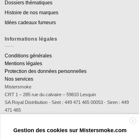
Dossiers thématiques
Histoire de nos marques
Idées cadeaux fumeurs
Informations légales
Conditions générales
Mentions légales
Protection des données personnelles
Nos services
Mistersmoke
CRT 1 – 285 rue du calvaire – 59810 Lesquin
SA Royal Distribution - Siret : 449 471 465 00053 - Siren : 449
471 465
Contact : notre équipe d’experts est joignable par email
X
sav@mistersmoke.com ou par téléphone au 03 20 90 56 55 du
Gestion des cookies sur Mistersmoke.com
lundi au vendredi de 9h à 17h.