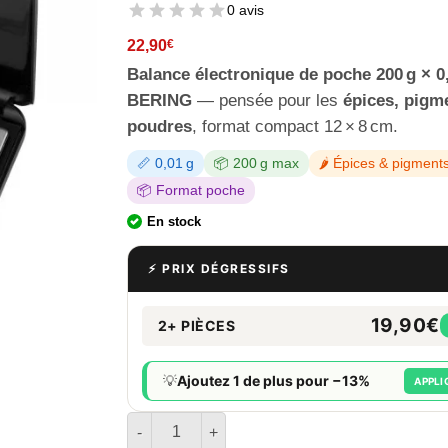
0 avis
22,90
€
Balance électronique de poche 200 g × 0
BERING
— pensée pour les
épices, pigm
poudres
, format compact 12 × 8 cm.
📏 0,01 g
📦 200 g max
🌶 Épices & pigment
📦 Format poche
En stock
⚡ PRIX DÉGRESSIFS
19,90€
2+ PIÈCES
💡
Ajoutez 1 de plus pour −13%
APPLI
quantité de Balance précision BERING - 200g x