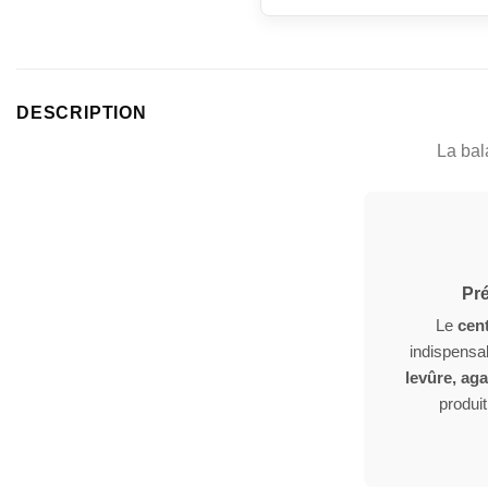
DESCRIPTION
La bal
Pré
Le
cen
indispensa
levûre, aga
produit