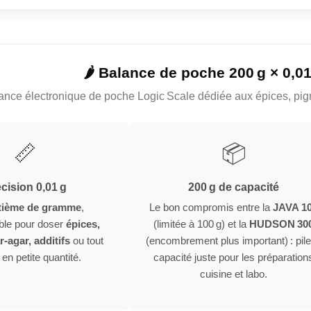
🌶 Balance de poche 200 g × 0,0
ance électronique de poche Logic Scale dédiée aux épices, pigm
📏
📦
cision 0,01 g
200 g de capacité
tième de gramme
,
Le bon compromis entre la
JAVA 1
ble pour doser
épices,
(limitée à 100 g) et la
HUDSON 30
r-agar, additifs
ou tout
(encombrement plus important) : pile
 en petite quantité.
capacité juste pour les préparation
cuisine et labo.