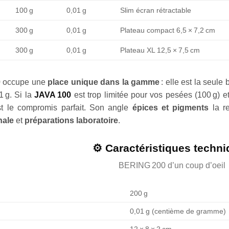
100 g
0,01 g
Slim écran rétractable
300 g
0,01 g
Plateau compact 6,5 × 7,2 cm
300 g
0,01 g
Plateau XL 12,5 × 7,5 cm
 occupe une
place unique dans la gamme
: elle est la seul
1 g. Si la
JAVA 100
est trop limitée pour vos pesées (100 g) e
 le compromis parfait. Son angle
épices et pigments
la re
nale
et
préparations laboratoire
.
⚙️ Caractéristiques techn
BERING 200 d’un coup d’oeil
200 g
0,01 g (centième de gramme)
12 × 8 × 2 cm