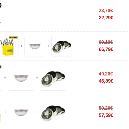
23,70
€
22,29
€
69,10
€
+
+
66,79
€
49,20
€
+
+
46,89
€
59,20
€
+
+
57,59
€