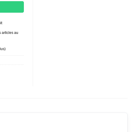
it
 articles au
lus
)