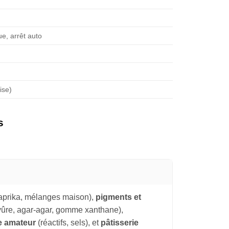
e, arrêt auto
ise)
s
paprika, mélanges maison),
pigments et
vûre, agar-agar, gomme xanthane),
e amateur
(réactifs, sels), et
pâtisserie