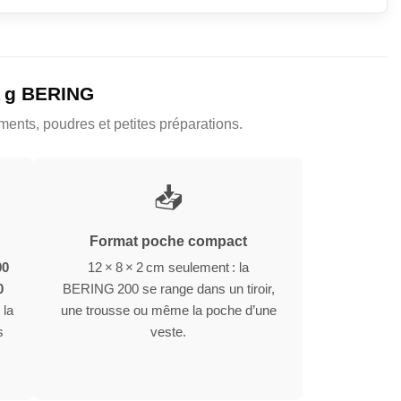
1 g BERING
ents, poudres et petites préparations.
📥
Format poche compact
00
12 × 8 × 2 cm seulement : la
0
BERING 200 se range dans un tiroir,
 la
une trousse ou même la poche d’une
s
veste.