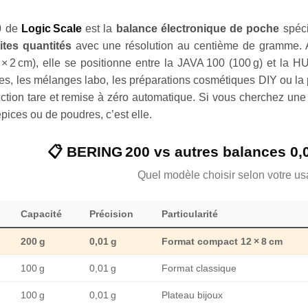
0
de
Logic Scale
est la
balance électronique de poche
spéci
ites quantités
avec une résolution au centième de gramme.
 × 2 cm), elle se positionne entre la JAVA 100 (100 g) et la 
res, les mélanges labo, les préparations cosmétiques DIY ou la 
onction tare et remise à zéro automatique. Si vous cherchez un
pices ou de poudres, c’est elle.
📋 BERING 200 vs autres balances 0,0
Quel modèle choisir selon votre u
Capacité
Précision
Particularité
200 g
0,01 g
Format compact 12 × 8 cm
100 g
0,01 g
Format classique
100 g
0,01 g
Plateau bijoux