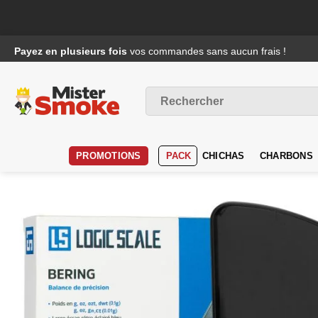
Passer
Payez en plusieurs fois
vos commandes sans aucun frais !
au
contenu
Recherche
pour :
PROMOTIONS
PACK
CHICHAS
CHARBONS