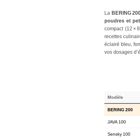
La
BERING 20
poudres et pet
compact (12 × 8
recettes culinai
éclairé bleu, f
vos dosages d’é
Modèle
BERING 200
JAVA 100
Sensky 100