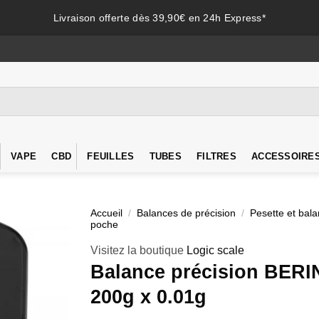
Livraison offerte dès 39,90€ en 24h Express*
VAPE
CBD
FEUILLES
TUBES
FILTRES
ACCESSOIRE
Accueil
/
Balances de précision
/
Pesette et bal
poche
Visitez la boutique
Logic scale
Balance précision BERI
200g x 0.01g