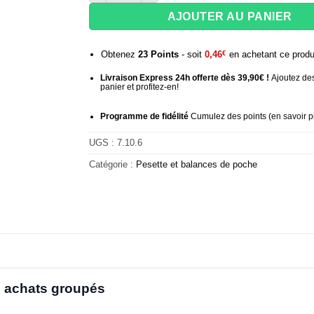
AJOUTER AU PANIER
Obtenez
23
Points
- soit
0,46
€
en achetant ce produ
Livraison Express 24h offerte dès 39,90€ !
Ajoutez des
panier et profitez-en!
Programme de fidélité
Cumulez des points (
en savoir p
UGS :
7.10.6
Catégorie :
Pesette et balances de poche
 achats groupés