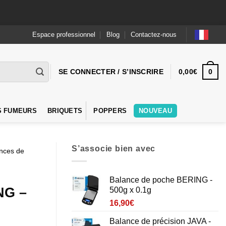
Espace professionnel
Blog
Contactez-nous
0
SE CONNECTER / S’INSCRIRE
0,00
€
S FUMEURS
BRIQUETS
POPPERS
NOUVEAU
S’associe bien avec
ances de
Balance de poche BERING -
NG –
500g x 0.1g
16,90
€
Balance de précision JAVA -