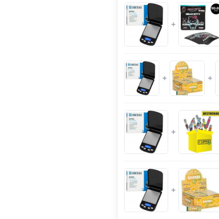
+
+
+
+
+