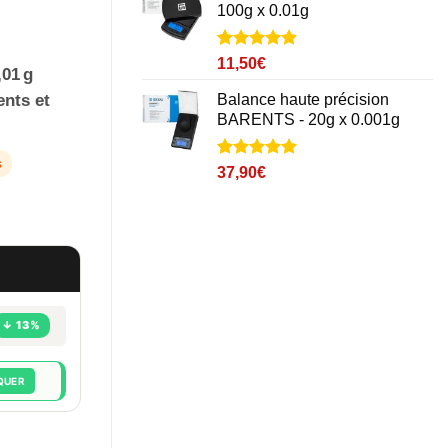
100g x 0.01g
Noté
11
4.8
11,50
€
,01 g
sur 5 basé
sur
Balance haute précision
ents et
notations
BARENTS - 20g x 0.001g
client
s
Noté
3
5
sur
37,90
€
5 basé sur
notations
client
↓ 13%
QUER
 0.01g