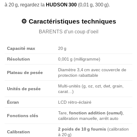
à 20 g, regardez la
HUDSON 300
(0,01 g, 300 g).
⚙️ Caractéristiques techniques
BARENTS d’un coup d’oeil
Capacité max
20 g
Résolution
0,001 g (milligramme)
Diamètre 3,4 cm avec couvercle de
Plateau de pesée
protection rabattable
Multi-unités (g, oz, ozt, dwt, grain,
Unités de pesée
carat…)
Écran
LCD rétro-éclairé
Tare,
fonction addition (cumul)
,
Fonctions clés
calibration manuelle, arrêt auto
2 poids de 10 g fournis
(calibration
Calibration
à 20 g)