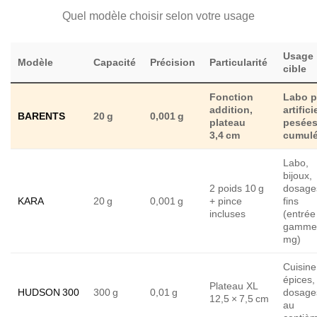
Quel modèle choisir selon votre usage
Usage
Modèle
Capacité
Précision
Particularité
cible
Fonction
Labo p
addition
,
artifici
BARENTS
20 g
0,001 g
plateau
pesée
3,4 cm
cumul
Labo,
bijoux,
2 poids 10 g
dosage
KARA
20 g
0,001 g
+ pince
fins
incluses
(entrée
gamme
mg)
Cuisine
épices,
Plateau XL
HUDSON 300
300 g
0,01 g
dosage
12,5 × 7,5 cm
au