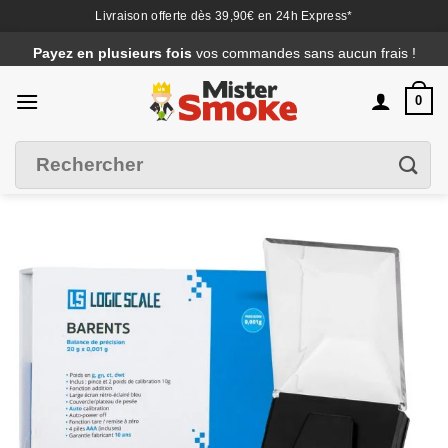
Livraison offerte dès 39,90€ en 24h Express*
Passer
Payez en plusieurs fois
vos commandes sans aucun frais !
au
contenu
0
Recherche
Filtrer
pour :