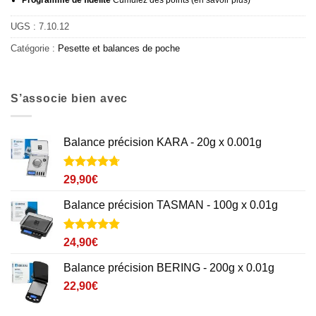
UGS :
7.10.12
Catégorie :
Pesette et balances de poche
S’associe bien avec
Balance précision KARA - 20g x 0.001g
Noté
2
4.7
29,90
€
sur 5 basé
sur
Balance précision TASMAN - 100g x 0.01g
notations
client
Noté
4
4.8
24,90
€
sur 5 basé
sur
Balance précision BERING - 200g x 0.01g
notations
client
22,90
€