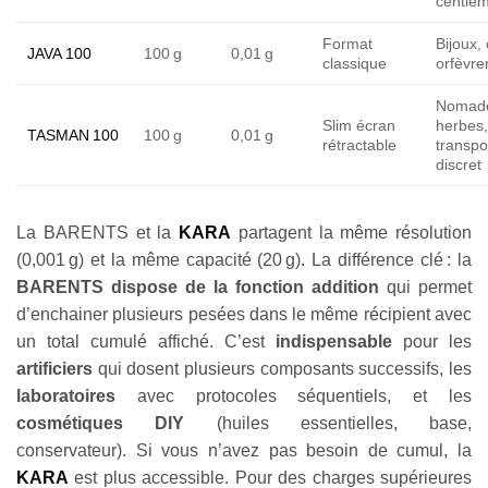
centiè
Format
Bijoux, 
JAVA 100
100 g
0,01 g
classique
orfèvre
Nomad
Slim écran
herbes,
TASMAN 100
100 g
0,01 g
rétractable
transpo
discret
La BARENTS et la
KARA
partagent la même résolution
(0,001 g) et la même capacité (20 g). La différence clé : la
BARENTS dispose de la fonction addition
qui permet
d’enchainer plusieurs pesées dans le même récipient avec
un total cumulé affiché. C’est
indispensable
pour les
artificiers
qui dosent plusieurs composants successifs, les
laboratoires
avec protocoles séquentiels, et les
cosmétiques DIY
(huiles essentielles, base,
conservateur). Si vous n’avez pas besoin de cumul, la
KARA
est plus accessible. Pour des charges supérieures