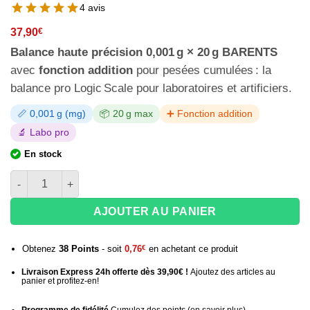
4 avis
37,90
€
Balance haute précision 0,001 g × 20 g BARENTS
avec
fonction addition
pour pesées cumulées : la
balance pro Logic Scale pour laboratoires et artificiers.
📏 0,001 g (mg)
📦 20 g max
➕ Fonction addition
🔬 Labo pro
En stock
quantité de Balance haute précision BARENTS - 20g x 0.001g
AJOUTER AU PANIER
Obtenez
38
Points
- soit
0,76
€
en achetant ce produit
Livraison Express 24h offerte dès 39,90€ !
Ajoutez des articles au
panier et profitez-en!
Programme de fidélité
Cumulez des points (
en savoir plus
)