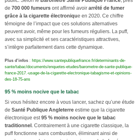
public. Selon le
Baromètre Santé Publique
France
, près
de
700 000 fumeurs
ont affirmé avoir
arrêté de fumer
grâce à la cigarette électroniqu
e en 2020. Ce chiffre
témoigne de l’impact que ces solutions alternatives
peuvent avoir, même pour les fumeurs réguliers. La puff,
avec sa simplicité et ses caractéristiques attractives,
s’intègre parfaitement dans cette dynamique.
Plus d’infos
:
https://www.santepubliquefrance.fr/determinants-de-
sante/tabac/documents/enquetes-etudes/barometre-de-sante-publique-
france-2017.-usage-de-la-cigarette-electronique-tabagisme-et-opinions-
des-18-75-ans
95 % moins nocive que le tabac
Si vous hésitez encore à vous lancer, sachez qu’une étude
de
Santé Publique Angleterre
estime que la cigarette
électronique est
95 % moins nocive que le tabac
traditionnel
. Contrairement à une cigarette classique, la
puff fonctionne sans combustion, éliminant ainsi de