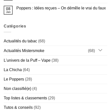
la
Amsterdam
commentaire
Gamme
:
sur
Américaine
Guide
Poppers : Idées reçues – On démêle le vrai du faux
08
Poppers
Complet
et
Jan
de
Aucun
sport
la
commentaire
:
sur
Marque
bonne
Poppers
Hollandaise
idée
Catégories
:
(Chill
ou
Idées
vs
vrai
reçues
Special)
risque
–
?
On
Actualités du tabac
(68)
démêle
le
vrai
Actualités Mistersmoke
(68)
du
faux
L'univers de la Puff – Vape
(38)
La Chicha
(64)
Le Poppers
(28)
Non classifié(e)
(4)
Top listes & classements
(29)
Tutos & conseils
(92)