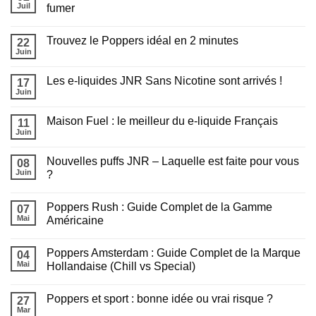
e-
Juil
fumer
liquide
Aucun
choisir
commentaire
pour
Trouvez le Poppers idéal en 2 minutes
sur
22
recharger
Chicha
sa
Juin
Aucun
en
puff
commentaire
extérieur
?
sur
cet
Les e-liquides JNR Sans Nicotine sont arrivés !
17
Trouvez
été
le
Juin
:
Aucun
Poppers
Tout
commentaire
idéal
sur
savoir
en
Maison Fuel : le meilleur du e-liquide Français
11
Les
avant
2
e-
Juin
de
Aucun
minutes
liquides
fumer
commentaire
JNR
sur
Sans
Nouvelles puffs JNR – Laquelle est faite pour vous
08
Maison
Nicotine
Fuel
Juin
?
sont
:
arrivés
Aucun
le
!
commentaire
meilleur
Poppers Rush : Guide Complet de la Gamme
sur
07
du
Nouvelles
e-
Mai
Américaine
puffs
liquide
JNR
Aucun
Français
–
commentaire
Poppers Amsterdam : Guide Complet de la Marque
Laquelle
sur
04
est
Poppers
Mai
Hollandaise (Chill vs Special)
faite
Rush
pour
:
Aucun
vous
Guide
commentaire
Poppers et sport : bonne idée ou vrai risque ?
?
Complet
sur
27
de
Poppers
Mar
Aucun