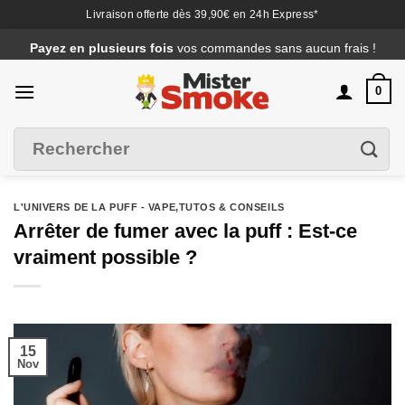
Livraison offerte dès 39,90€ en 24h Express*
Passer
Payez en plusieurs fois
vos commandes sans aucun frais !
au
contenu
0
Recherche
Filtrer
pour :
L'UNIVERS DE LA PUFF - VAPE
,
TUTOS & CONSEILS
Arrêter de fumer avec la puff : Est-ce
vraiment possible ?
15
Nov