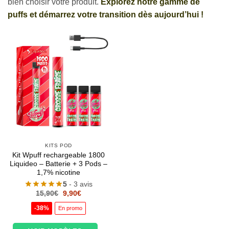
bien choisir votre produit.
Explorez notre gamme de
puffs et démarrez votre transition dès aujourd’hui !
KITS POD
Kit Wpuff rechargeable 1800
Liquideo – Batterie + 3 Pods –
1,7% nicotine
5
- 3 avis
Le
Le
15,90
€
9,90
€
prix
prix
initial
actuel
-38%
En promo
était :
est :
15,90€.
9,90€.