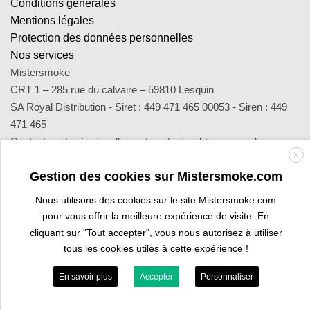
Conditions générales
Mentions légales
Protection des données personnelles
Nos services
Mistersmoke
CRT 1 – 285 rue du calvaire – 59810 Lesquin
SA Royal Distribution - Siret : 449 471 465 00053 - Siren : 449
471 465
Contact : notre équipe d’experts est joignable par email
X
sav@mistersmoke.com ou par téléphone au 03 20 90 56 55 du
Gestion des cookies sur Mistersmoke.com
lundi au vendredi de 9h à 17h.
Nous utilisons des cookies sur le site Mistersmoke.com
pour vous offrir la meilleure expérience de visite. En
Credit
MasterCard
Apple
Bank
Visa
Visa
Maes
cliquant sur "Tout accepter", vous nous autorisez à utiliser
Card
Pay
Transfer
Electron
tous les cookies utiles à cette expérience !
ESPACE PROFESSIONNEL
VOUS ÊTES BURALISTE ?
En savoir plus
Accepter
Personnaliser
Copyright 2026 ©
Mistersmoke.com