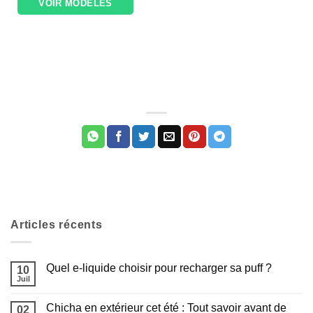
VOIR MODÈLES
Articles récents
Quel e-liquide choisir pour recharger sa puff ?
10
Juil
Aucun
commentaire
sur
Chicha en extérieur cet été : Tout savoir avant de
02
Quel