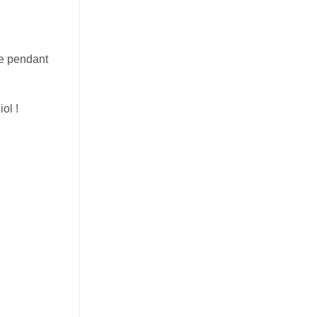
de pendant
ol !