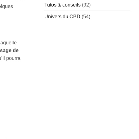
Tutos & conseils
(92)
elques
Univers du CBD
(54)
laquelle
ssage de
’il pourra