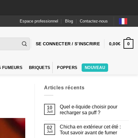
Espace professionnel
Blog
Contactez-nous
0
SE CONNECTER / S’INSCRIRE
0,00
€
S FUMEURS
BRIQUETS
POPPERS
NOUVEAU
Articles récents
Quel e-liquide choisir pour
10
Juil
recharger sa puff ?
Aucun
commentaire
Chicha en extérieur cet été :
sur
02
Quel
Juil
Tout savoir avant de fumer
e-