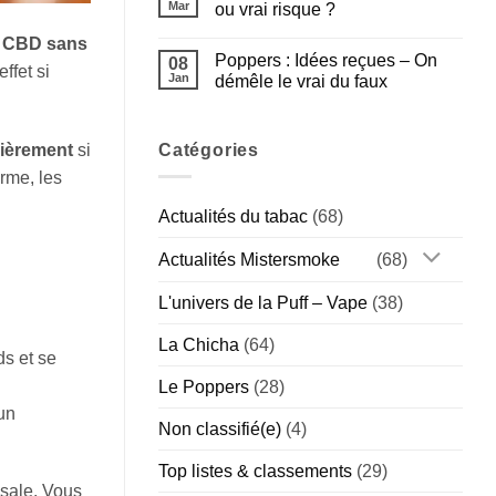
Poppers
Mar
ou vrai risque ?
Gamme
Amsterdam
Américaine
:
Aucun
e CBD sans
Guide
commentaire
Poppers : Idées reçues – On
Complet
sur
08
ffet si
de
Poppers
Jan
démêle le vrai du faux
la
et
Marque
sport
Aucun
Hollandaise
:
commentaire
(Chill
bonne
sur
vs
idée
Poppers
Catégories
lièrement
si
Special)
ou
:
vrai
Idées
rme, les
risque
reçues
?
–
Actualités du tabac
(68)
On
démêle
le
Actualités Mistersmoke
(68)
vrai
du
faux
L'univers de la Puff – Vape
(38)
La Chicha
(64)
ds et se
Le Poppers
(28)
un
Non classifié(e)
(4)
Top listes & classements
(29)
 sale. Vous