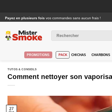
Passer
Payez en plusieurs fois
vos commandes sans aucun frais !
au
contenu
Recherche
pour :
PROMOTIONS
PACK
CHICHAS
CHARBONS
TUTOS & CONSEILS
Comment nettoyer son vaporisa
27