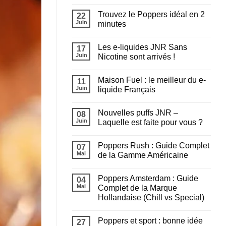
liquide
Aucun
choisir
commentaire
Trouvez le Poppers idéal en 2
pour
sur
22
recharger
Chicha
Juin
minutes
sa
en
puff
extérieur
Aucun
?
cet
commentaire
Les e-liquides JNR Sans
été
sur
17
:
Trouvez
Juin
Nicotine sont arrivés !
Tout
le
savoir
Poppers
Aucun
avant
idéal
commentaire
Maison Fuel : le meilleur du e-
de
en
sur
11
fumer
2
Les
Juin
liquide Français
minutes
e-
liquides
Aucun
JNR
commentaire
Nouvelles puffs JNR –
Sans
sur
08
Nicotine
Maison
Juin
Laquelle est faite pour vous ?
sont
Fuel
arrivés
:
Aucun
!
le
commentaire
Poppers Rush : Guide Complet
meilleur
sur
07
du
Nouvelles
Mai
de la Gamme Américaine
e-
puffs
liquide
JNR
Aucun
Français
–
commentaire
Poppers Amsterdam : Guide
Laquelle
sur
04
est
Poppers
Mai
Complet de la Marque
faite
Rush
Hollandaise (Chill vs Special)
pour
:
vous
Guide
Aucun
?
Complet
commentaire
de
Poppers et sport : bonne idée
sur
27
la