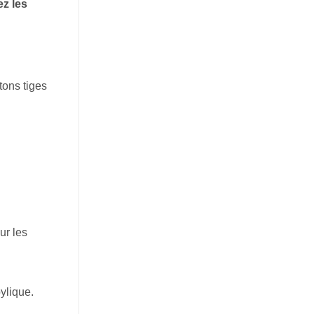
z les
tons tiges
ur les
ylique.