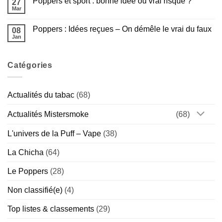
Poppers et sport : bonne idée ou vrai risque ?
?
Complet
sur
27
de
Poppers
Mar
Aucun
la
Amsterdam
commentaire
Gamme
:
sur
Américaine
Guide
Poppers : Idées reçues – On démêle le vrai du faux
08
Poppers
Complet
et
Jan
de
Aucun
sport
la
commentaire
:
sur
Marque
bonne
Poppers
Hollandaise
idée
Catégories
:
(Chill
ou
Idées
vs
vrai
reçues
Special)
risque
–
?
On
Actualités du tabac
(68)
démêle
le
vrai
Actualités Mistersmoke
(68)
du
faux
L'univers de la Puff – Vape
(38)
La Chicha
(64)
Le Poppers
(28)
Non classifié(e)
(4)
Top listes & classements
(29)