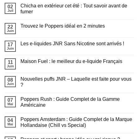
sur
Chicha en extérieur cet été : Tout savoir avant de
02
Quel
e-
Juil
fumer
liquide
Aucun
choisir
commentaire
pour
Trouvez le Poppers idéal en 2 minutes
sur
22
recharger
Chicha
sa
Juin
Aucun
en
puff
commentaire
extérieur
?
sur
cet
Les e-liquides JNR Sans Nicotine sont arrivés !
17
Trouvez
été
le
Juin
:
Aucun
Poppers
Tout
commentaire
idéal
sur
savoir
en
Maison Fuel : le meilleur du e-liquide Français
11
Les
avant
2
e-
Juin
de
Aucun
minutes
liquides
fumer
commentaire
JNR
sur
Sans
Nouvelles puffs JNR – Laquelle est faite pour vous
08
Maison
Nicotine
Fuel
Juin
?
sont
:
arrivés
Aucun
le
!
commentaire
meilleur
Poppers Rush : Guide Complet de la Gamme
sur
07
du
Nouvelles
e-
Mai
Américaine
puffs
liquide
JNR
Aucun
Français
–
commentaire
Poppers Amsterdam : Guide Complet de la Marque
Laquelle
sur
04
est
Poppers
Mai
Hollandaise (Chill vs Special)
faite
Rush
Appliquer les filtres
pour
:
Aucun
vous
Guide
commentaire