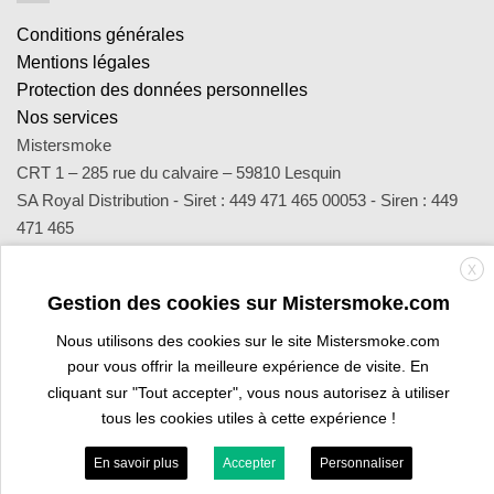
Conditions générales
Mentions légales
Protection des données personnelles
Nos services
Mistersmoke
CRT 1 – 285 rue du calvaire – 59810 Lesquin
SA Royal Distribution - Siret : 449 471 465 00053 - Siren : 449
471 465
Contact : notre équipe d’experts est joignable par email
X
sav@mistersmoke.com ou par téléphone au 03 20 90 56 55 du
Gestion des cookies sur Mistersmoke.com
lundi au vendredi de 9h à 17h.
Nous utilisons des cookies sur le site Mistersmoke.com
pour vous offrir la meilleure expérience de visite. En
Credit
MasterCard
Apple
Bank
Visa
Visa
Maes
cliquant sur "Tout accepter", vous nous autorisez à utiliser
Card
Pay
Transfer
Electron
tous les cookies utiles à cette expérience !
ESPACE PROFESSIONNEL
VOUS ÊTES BURALISTE ?
En savoir plus
Accepter
Personnaliser
Copyright 2026 ©
Mistersmoke.com