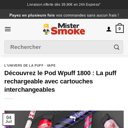
Livraison offerte dès 39,90€ en 24h Express*
Passer
Payez en plusieurs fois
vos commandes sans aucun frais !
au
contenu
0
Recherche
Filtrer
pour :
L'UNIVERS DE LA PUFF - VAPE
Découvrez le Pod Wpuff 1800 : La puff
rechargeable avec cartouches
interchangeables
04
Juil