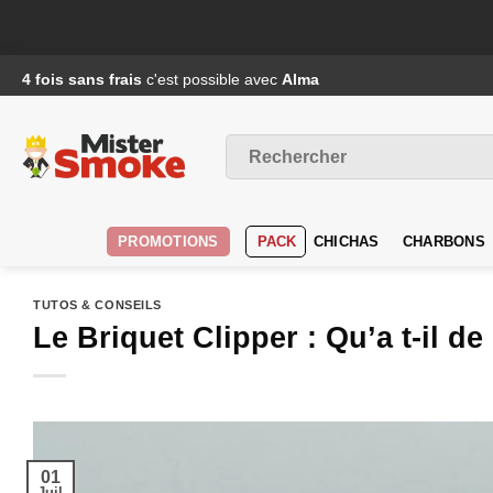
Passer
4 fois sans frais
c'est possible avec
Alma
au
contenu
Recherche
pour :
PROMOTIONS
PACK
CHICHAS
CHARBONS
TUTOS & CONSEILS
Le Briquet Clipper : Qu’a t-il de
01
Juil