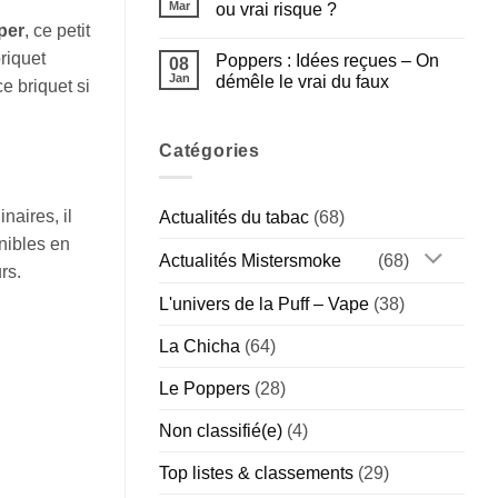
Poppers
Mar
ou vrai risque ?
Gamme
Amsterdam
Américaine
per
, ce petit
:
Aucun
Guide
commentaire
riquet
Poppers : Idées reçues – On
Complet
sur
08
de
Poppers
Jan
démêle le vrai du faux
e briquet si
la
et
Marque
sport
Aucun
Hollandaise
:
commentaire
(Chill
bonne
sur
vs
idée
Poppers
Catégories
Special)
ou
:
vrai
Idées
risque
reçues
?
–
naires, il
Actualités du tabac
(68)
On
démêle
nibles en
le
Actualités Mistersmoke
(68)
vrai
rs.
du
faux
L'univers de la Puff – Vape
(38)
La Chicha
(64)
Le Poppers
(28)
Non classifié(e)
(4)
Top listes & classements
(29)