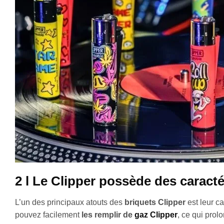
2 l Le Clipper possède des caract
L’un des principaux atouts des
briquets Clipper
est leur c
pouvez facilement
les remplir de
gaz
Clipper
, ce qui prol