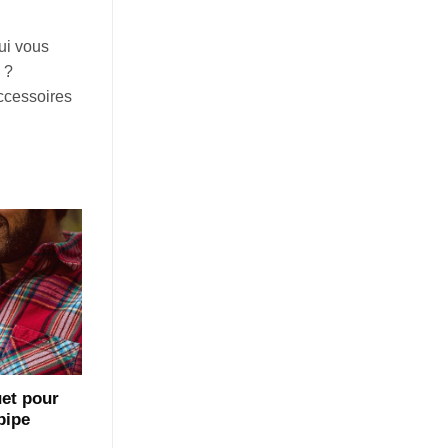
qui vous
 ?
accessoires
uet pour
pipe