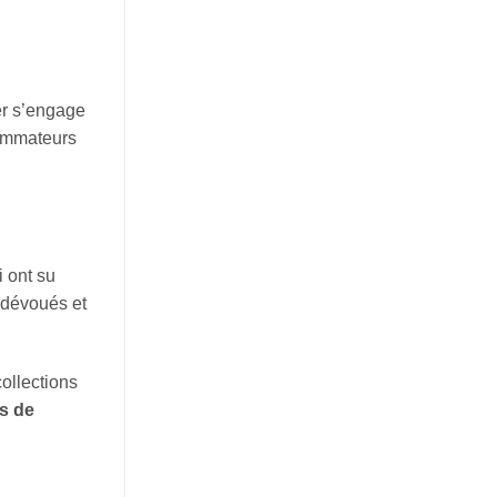
er s’engage
sommateurs
i ont su
 dévoués et
collections
s de