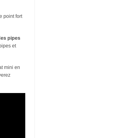
 point fort
des pipes
pipes et
at mini en
verez