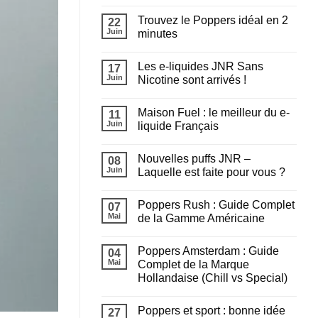
liquide
Aucun
choisir
commentaire
Trouvez le Poppers idéal en 2
pour
sur
22
recharger
Chicha
Juin
minutes
sa
en
puff
extérieur
Aucun
?
cet
commentaire
Les e-liquides JNR Sans
été
sur
17
:
Trouvez
Juin
Nicotine sont arrivés !
Tout
le
savoir
Poppers
Aucun
avant
idéal
commentaire
Maison Fuel : le meilleur du e-
de
en
sur
11
fumer
2
Les
Juin
liquide Français
minutes
e-
liquides
Aucun
JNR
commentaire
Nouvelles puffs JNR –
Sans
sur
08
Nicotine
Maison
Juin
Laquelle est faite pour vous ?
sont
Fuel
arrivés
:
Aucun
!
le
commentaire
Poppers Rush : Guide Complet
meilleur
sur
07
du
Nouvelles
Mai
de la Gamme Américaine
e-
puffs
liquide
JNR
Aucun
Français
–
commentaire
Poppers Amsterdam : Guide
Laquelle
sur
04
est
Poppers
Mai
Complet de la Marque
faite
Rush
Hollandaise (Chill vs Special)
pour
:
vous
Guide
Aucun
?
Complet
commentaire
de
Poppers et sport : bonne idée
sur
27
la