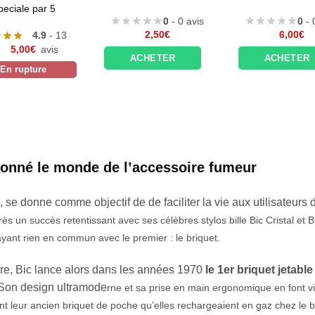
0
- 0 avis
0
- 0 avis
2,50
€
6,00
€
3
ACHETER
ACHETER
tionné le monde de l’accessoire fumeur
se donne comme objectif de de faciliter la vie aux utilisateurs 
rès un succ
ès retentissant avec ses célèbres stylos bille Bic Cristal et B
yant rien en commun avec le premier : le briquet.
aire, Bic lance alors dans les années 1970
le 1er briquet jetable
Son design ultramode
rne et sa prise en main ergonomique en font vi
t leur ancien briquet de poche qu’elles rechargeaient en gaz chez le bu