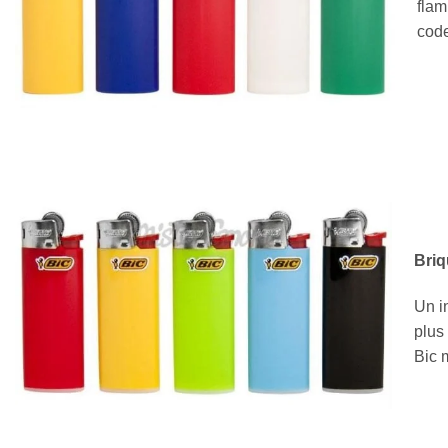
flam
code
Briq
Un i
plus 
Bic 