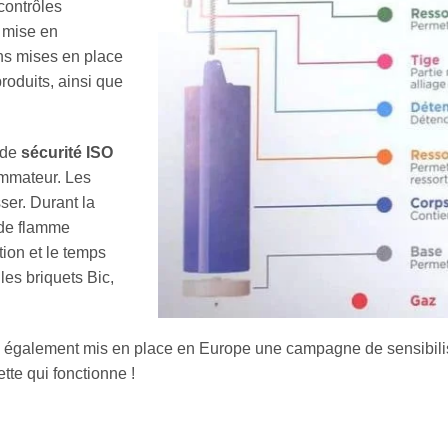
contrôles
 mise en
ions mises en place
roduits, ainsi que
 de
sécurité ISO
ommateur. Les
sser. Durant la
r de flamme
tion et le temps
les briquets Bic,
IC a également mis en place en Europe une campagne de sensibi
ette qui fonctionne !