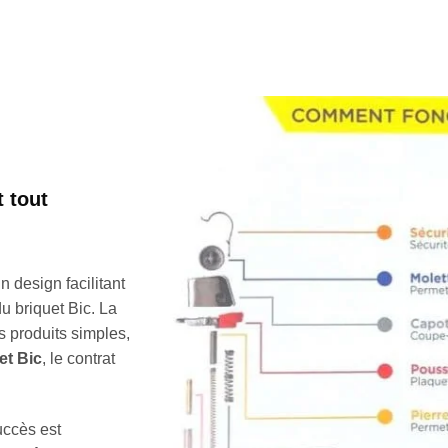
t tout
 design facilitant
du briquet Bic. La
 produits simples,
et Bic
, le contrat
uccès est