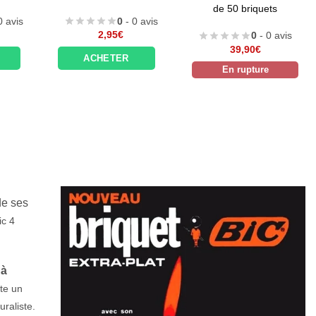
– Lo
de 50 briquets
0
- 0 avis
2,95
€
6,
0
- 0 avis
39,90
€
ACHETER
ACHE
En rupture
de ses
ic 4
 à
te un
raliste.