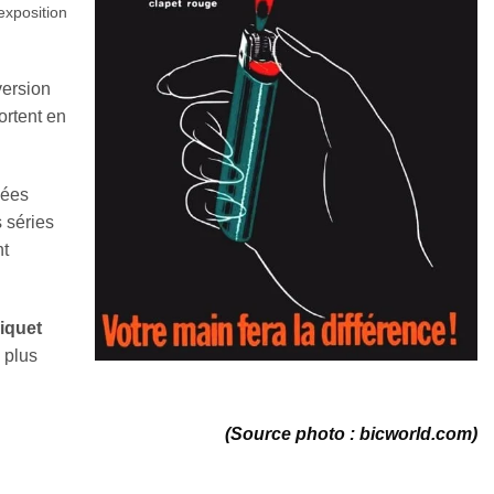
exposition
version
ortent en
nées
 séries
nt
iquet
 plus
(Source photo : bicworld.com)