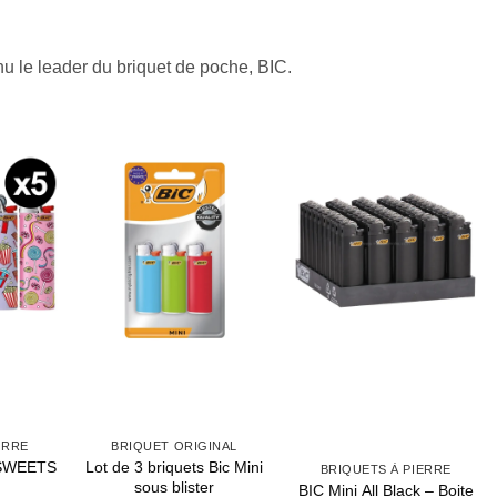
nu le leader du briquet de poche, BIC.
BRIQUET ORIGINAL
BRIQUETS
t de 3 briquets Bic Mini
Briquets 
BRIQUETS À PIERRE
sous blister
Collection 
BIC Mini All Black – Boite