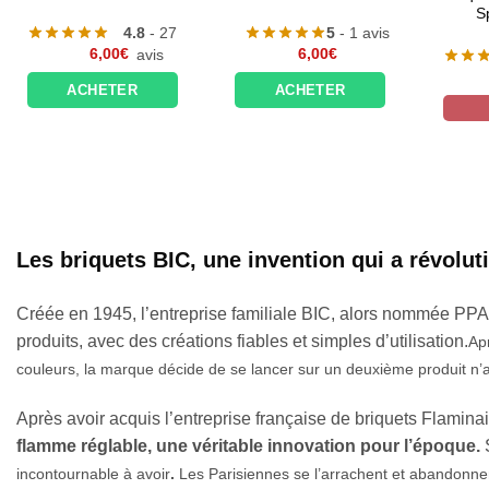
Speciale par 5
4.8
- 27
5
- 1 avis
,00
€
6,00
€
avis
4.9
- 1
5,00
€
avis
ETER
ACHETER
En rupture
Les briquets BIC, une invention qui a révolu
Créée en 1945, l’entreprise familiale BIC, alors nommée PPA, 
produits, avec des créations fiables et simples d’utilisation.
Ap
couleurs, la marque décide de se lancer sur un deuxième produit n’a
Après avoir acquis l’entreprise française de briquets Flamin
flamme réglable
, une véritable innovation pour l’époque
.
incontournable à avoir
.
Les Parisiennes se l’arrachent et abandonnen