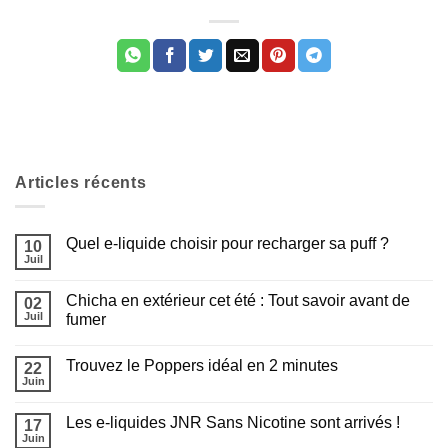
Articles récents
Quel e-liquide choisir pour recharger sa puff ?
10
Juil
Aucun
commentaire
sur
Chicha en extérieur cet été : Tout savoir avant de
02
Quel
e-
Juil
fumer
liquide
Aucun
choisir
commentaire
pour
Trouvez le Poppers idéal en 2 minutes
sur
22
recharger
Chicha
sa
Juin
Aucun
en
puff
commentaire
extérieur
?
sur
cet
Les e-liquides JNR Sans Nicotine sont arrivés !
17
Trouvez
été
le
Juin
:
Aucun