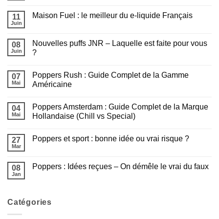
Poppers
Tout
commentaire
idéal
sur
savoir
en
Maison Fuel : le meilleur du e-liquide Français
11
Les
avant
2
e-
Juin
de
Aucun
minutes
liquides
fumer
commentaire
JNR
sur
Sans
Nouvelles puffs JNR – Laquelle est faite pour vous
08
Maison
Nicotine
Fuel
Juin
?
sont
:
arrivés
Aucun
le
!
commentaire
meilleur
Poppers Rush : Guide Complet de la Gamme
sur
07
du
Nouvelles
e-
Mai
Américaine
puffs
liquide
JNR
Aucun
Français
–
commentaire
Poppers Amsterdam : Guide Complet de la Marque
Laquelle
sur
04
est
Poppers
Mai
Hollandaise (Chill vs Special)
faite
Rush
pour
:
Aucun
vous
Guide
commentaire
Poppers et sport : bonne idée ou vrai risque ?
?
Complet
sur
27
de
Poppers
Mar
Aucun
la
Amsterdam
commentaire
Gamme
:
sur
Américaine
Guide
Poppers : Idées reçues – On démêle le vrai du faux
08
Poppers
Complet
et
Jan
de
Aucun
sport
la
commentaire
:
sur
Marque
bonne
Poppers
Hollandaise
idée
Catégories
:
(Chill
ou
Idées
vs
vrai
reçues
Special)
risque