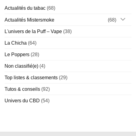
–
?
On
Actualités du tabac
(68)
démêle
le
vrai
Actualités Mistersmoke
(68)
du
faux
L'univers de la Puff – Vape
(38)
La Chicha
(64)
Le Poppers
(28)
Non classifié(e)
(4)
Top listes & classements
(29)
Tutos & conseils
(92)
Univers du CBD
(54)