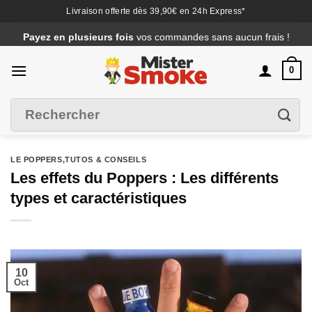
Livraison offerte dès 39,90€ en 24h Express*
Passer
Payez en plusieurs fois
vos commandes sans aucun frais !
au
contenu
0
Recherche
Filtrer
pour :
LE POPPERS
,
TUTOS & CONSEILS
Les effets du Poppers : Les différents
types et caractéristiques
10
Oct