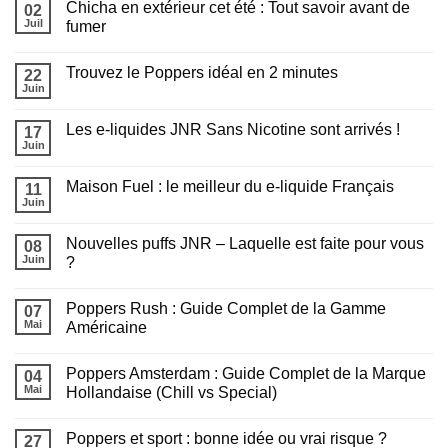
Chicha en extérieur cet été : Tout savoir avant de
02
Quel
e-
Juil
fumer
liquide
Aucun
choisir
commentaire
pour
Trouvez le Poppers idéal en 2 minutes
sur
22
recharger
Chicha
sa
Juin
Aucun
en
puff
commentaire
extérieur
?
sur
cet
Les e-liquides JNR Sans Nicotine sont arrivés !
17
Trouvez
été
le
Juin
:
Aucun
Poppers
Tout
commentaire
idéal
sur
savoir
en
Maison Fuel : le meilleur du e-liquide Français
11
Les
avant
2
e-
Juin
de
Aucun
minutes
liquides
fumer
commentaire
JNR
sur
Sans
Nouvelles puffs JNR – Laquelle est faite pour vous
08
Maison
Nicotine
Fuel
Juin
?
sont
:
arrivés
Aucun
le
!
commentaire
meilleur
Poppers Rush : Guide Complet de la Gamme
sur
07
du
Nouvelles
e-
Mai
Américaine
puffs
liquide
JNR
Aucun
Français
–
commentaire
Poppers Amsterdam : Guide Complet de la Marque
Laquelle
sur
04
est
Poppers
Mai
Hollandaise (Chill vs Special)
faite
Rush
pour
:
Aucun
vous
Guide
commentaire
Poppers et sport : bonne idée ou vrai risque ?
?
Complet
sur
27