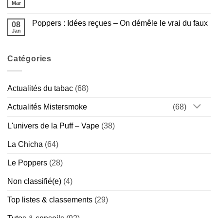
de
Poppers
Mar
Aucun
la
Amsterdam
commentaire
Gamme
:
sur
Américaine
Guide
Poppers : Idées reçues – On démêle le vrai du faux
08
Poppers
Complet
et
Jan
de
Aucun
sport
la
commentaire
:
sur
Marque
bonne
Poppers
Hollandaise
idée
Catégories
:
(Chill
ou
Idées
vs
vrai
reçues
Special)
risque
–
?
On
Actualités du tabac
(68)
démêle
le
vrai
Actualités Mistersmoke
(68)
du
faux
L'univers de la Puff – Vape
(38)
La Chicha
(64)
Le Poppers
(28)
Non classifié(e)
(4)
Top listes & classements
(29)