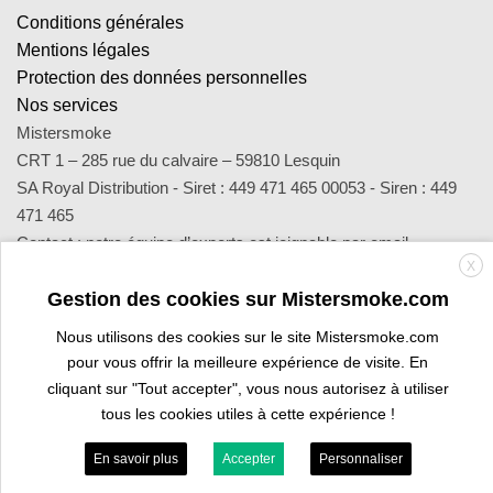
Conditions générales
Mentions légales
Protection des données personnelles
Nos services
Mistersmoke
CRT 1 – 285 rue du calvaire – 59810 Lesquin
SA Royal Distribution - Siret : 449 471 465 00053 - Siren : 449
471 465
Contact : notre équipe d’experts est joignable par email
X
sav@mistersmoke.com ou par téléphone au 03 20 90 56 55 du
lundi au vendredi de 9h à 17h.
Gestion des cookies sur Mistersmoke.com
Nous utilisons des cookies sur le site Mistersmoke.com
pour vous offrir la meilleure expérience de visite. En
Credit
MasterCard
Apple
Bank
Visa
Visa
Maes
cliquant sur "Tout accepter", vous nous autorisez à utiliser
Card
Pay
Transfer
Electron
tous les cookies utiles à cette expérience !
ESPACE PROFESSIONNEL
VOUS ÊTES BURALISTE ?
En savoir plus
Accepter
Personnaliser
Copyright 2026 ©
Mistersmoke.com