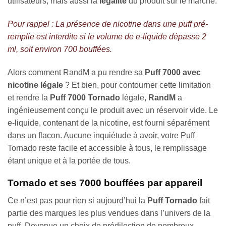
utilisateurs, mais aussi la
légalité
du produit sur le marché.
Pour rappel : La présence de nicotine dans une puff pré-
remplie est interdite si le volume de e-liquide dépasse 2
ml, soit environ 700 bouffées.
Alors comment RandM a pu rendre sa
Puff 7000 avec
nicotine légale
? Et bien, pour contourner cette limitation
et rendre la
Puff 7000 Tornado
légale,
RandM
a
ingénieusement conçu le produit avec un réservoir vide. Le
e-liquide, contenant de la nicotine, est fourni séparément
dans un flacon. Aucune inquiétude à avoir, votre Puff
Tornado reste facile et accessible à tous, le remplissage
étant unique et à la portée de tous.
Tornado et ses 7000 bouffées par appareil
Ce n’est pas pour rien si aujourd’hui la
Puff Tornado
fait
partie des marques les plus vendues dans l’univers de la
puff. Devenue un choix de prédilection de nombreux