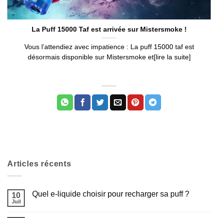
La Puff 15000 Taf est arrivée sur Mistersmoke !
Vous l’attendiez avec impatience : La puff 15000 taf est
désormais disponible sur Mistersmoke et[lire la suite]
Articles récents
Quel e-liquide choisir pour recharger sa puff ?
10
Juil
Aucun
commentaire
sur