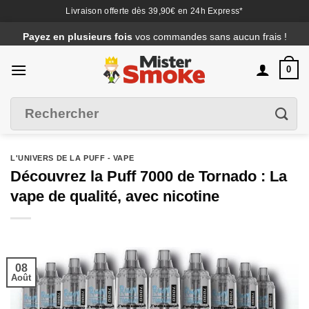
Livraison offerte dès 39,90€ en 24h Express*
Passer
Payez en plusieurs fois
vos commandes sans aucun frais !
au
contenu
0
Recherche
Filtrer
pour :
L'UNIVERS DE LA PUFF - VAPE
Découvrez la Puff 7000 de Tornado : La
vape de qualité, avec nicotine
08
Août