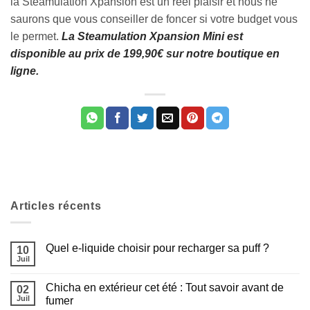
la Steamulation Xpansion est un réel plaisir et nous ne
saurons que vous conseiller de foncer si votre budget vous
le permet.
La Steamulation Xpansion Mini est
disponible au prix de 199,90€ sur notre boutique en
ligne.
Articles récents
Quel e-liquide choisir pour recharger sa puff ?
10
Juil
Aucun
commentaire
sur
Chicha en extérieur cet été : Tout savoir avant de
02
Quel
e-
Juil
fumer
liquide