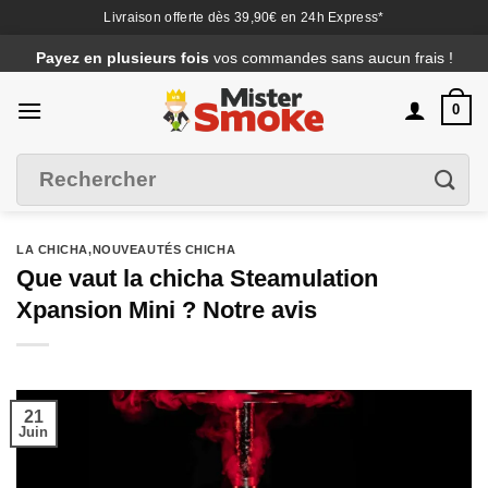
Livraison offerte dès 39,90€ en 24h Express*
Passer
Payez en plusieurs fois
vos commandes sans aucun frais !
au
contenu
0
Recherche
Filtrer
pour :
LA CHICHA
,
NOUVEAUTÉS CHICHA
Que vaut la chicha Steamulation
Xpansion Mini ? Notre avis
21
Juin