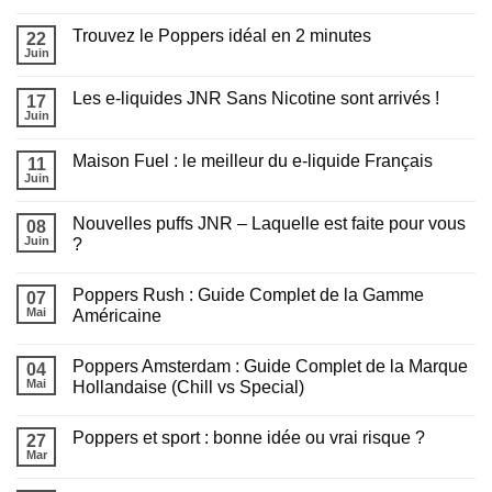
Aucun
choisir
commentaire
pour
Trouvez le Poppers idéal en 2 minutes
sur
22
recharger
Chicha
sa
Juin
Aucun
en
puff
commentaire
extérieur
?
sur
cet
Les e-liquides JNR Sans Nicotine sont arrivés !
17
Trouvez
été
le
Juin
:
Aucun
Poppers
Tout
commentaire
idéal
sur
savoir
en
Maison Fuel : le meilleur du e-liquide Français
11
Les
avant
2
e-
Juin
de
Aucun
minutes
liquides
fumer
commentaire
JNR
sur
Sans
Nouvelles puffs JNR – Laquelle est faite pour vous
08
Maison
Nicotine
Fuel
Juin
?
sont
:
arrivés
Aucun
le
!
commentaire
meilleur
Poppers Rush : Guide Complet de la Gamme
sur
07
du
Nouvelles
e-
Mai
Américaine
puffs
liquide
JNR
Aucun
Français
–
commentaire
Poppers Amsterdam : Guide Complet de la Marque
Laquelle
sur
04
est
Poppers
Mai
Hollandaise (Chill vs Special)
faite
Rush
pour
:
Aucun
vous
Guide
commentaire
Poppers et sport : bonne idée ou vrai risque ?
?
Complet
sur
27
de
Poppers
Mar
Aucun
la
Amsterdam
commentaire
Gamme
:
sur