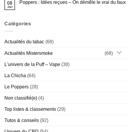
Américaine
Guide
Poppers : Idées reçues – On démêle le vrai du faux
08
Poppers
Complet
et
Jan
de
Aucun
sport
la
commentaire
:
sur
Marque
bonne
Poppers
Hollandaise
idée
Catégories
:
(Chill
ou
Idées
vs
vrai
reçues
Special)
risque
–
?
On
Actualités du tabac
(68)
démêle
le
vrai
Actualités Mistersmoke
(68)
du
faux
L'univers de la Puff – Vape
(38)
La Chicha
(64)
Le Poppers
(28)
Non classifié(e)
(4)
Top listes & classements
(29)
Tutos & conseils
(92)
Univers du CBD
(54)