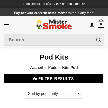
Livraison offerte dès 39,90€ en 24h Express*
Passer
Pay for
your orders
in instalments
without any fees!
au
contenu
0
Search
Filter
for
:
Pod Kits
Accueil
/
Pods
/
Kits Pod
FILTER RESULTS