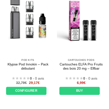
POD KITS
CARTOUCHES PODS
Klypse Pod Innokin – Pack
Cartouches ELFA Pro Fruits
débutant
des bois 20 mg – Elfbar
0
- 0 avis
0
- 0 avis
Le
Le
32,79
€
29,17
€
6,99
€
prix
prix
initial
actuel
CONFIGURER
BUY
était :
est :
32,79€.
29,17€.