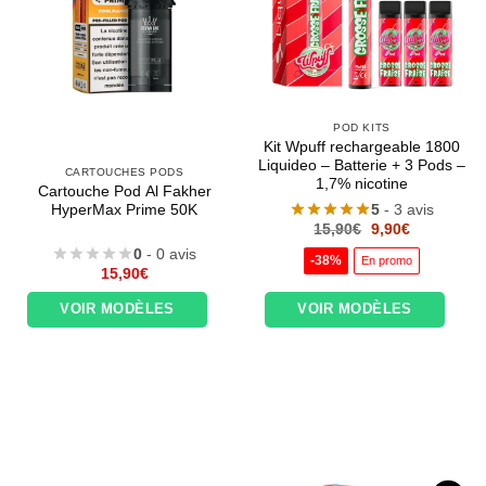
POD KITS
Kit Wpuff rechargeable 1800
Liquideo – Batterie + 3 Pods –
CARTOUCHES PODS
1,7% nicotine
Cartouche Pod Al Fakher
5
- 3 avis
HyperMax Prime 50K
Le
Le
15,90
€
9,90
€
prix
prix
0
- 0 avis
initial
actuel
-38%
En promo
était :
est :
15,90
€
15,90€.
9,90€.
VOIR MODÈLES
VOIR MODÈLES