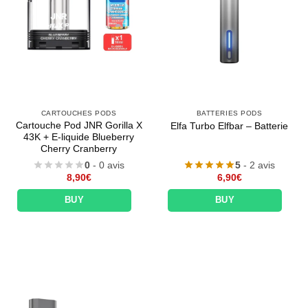
Appliquer les filtres
CARTOUCHES PODS
BATTERIES PODS
Cartouche Pod JNR Gorilla X
Elfa Turbo Elfbar – Batterie
43K + E-liquide Blueberry
Cherry Cranberry
0
- 0 avis
5
- 2 avis
8,90
€
6,90
€
BUY
BUY