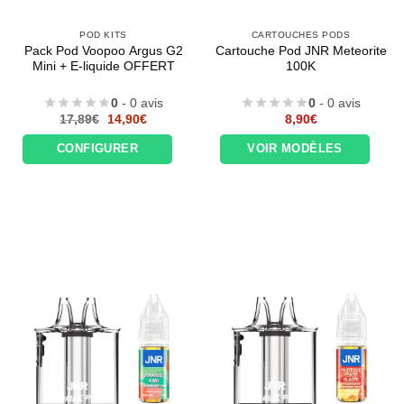
POD KITS
CARTOUCHES PODS
Pack Pod Voopoo Argus G2
Cartouche Pod JNR Meteorite
Mini + E-liquide OFFERT
100K
0
- 0 avis
0
- 0 avis
Le
Le
17,89
€
14,90
€
8,90
€
prix
prix
initial
actuel
CONFIGURER
VOIR MODÈLES
était :
est :
17,89€.
14,90€.