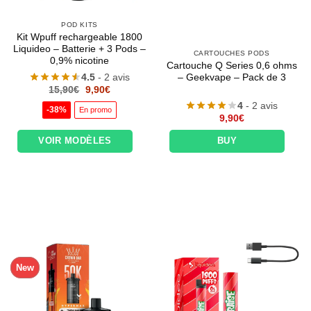
POD KITS
Kit Wpuff rechargeable 1800
Liquideo – Batterie + 3 Pods –
CARTOUCHES PODS
0,9% nicotine
Cartouche Q Series 0,6 ohms
4.5
- 2 avis
– Geekvape – Pack de 3
Le
Le
15,90
€
9,90
€
prix
prix
4
- 2 avis
initial
actuel
-38%
En promo
était :
est :
9,90
€
15,90€.
9,90€.
VOIR MODÈLES
BUY
New