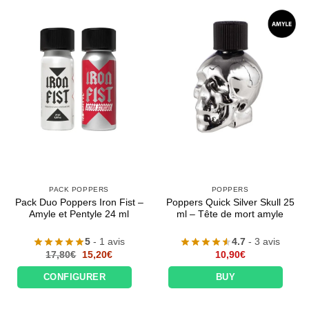
PACK POPPERS
POPPERS
Pack Duo Poppers Iron Fist –
Poppers Quick Silver Skull 25
Amyle et Pentyle 24 ml
ml – Tête de mort amyle
5
- 1 avis
4.7
- 3 avis
Le
Le
17,80
€
15,20
€
10,90
€
prix
prix
initial
actuel
CONFIGURER
BUY
était :
est :
17,80€.
15,20€.