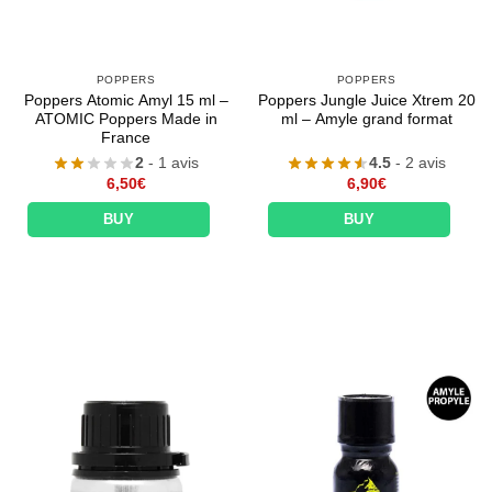
POPPERS
POPPERS
Poppers Atomic Amyl 15 ml –
Poppers Jungle Juice Xtrem 20
ATOMIC Poppers Made in
ml – Amyle grand format
France
2
- 1 avis
4.5
- 2 avis
Appliquer les filtres
6,50
€
6,90
€
BUY
BUY