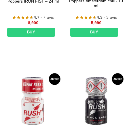
Poppers Amsterdam chill - 10
Poppers IRON FIST – 24 ml
ml
4.7
- 7 avis
4.3
- 3 avis
8,90
€
5,99
€
BUY
BUY