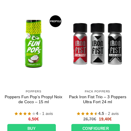
POPPERS
PACK POPPERS
Poppers Fun Pop’s Propyl Noix
Pack Iron Fist Trio – 3 Poppers
de Coco – 15 ml
Ultra Fort 24 ml
4
- 1 avis
4.5
- 2 avis
Le
Le
6,50
€
26,70
€
19,40
€
prix
prix
initial
actuel
BUY
CONFIGURER
était :
est :