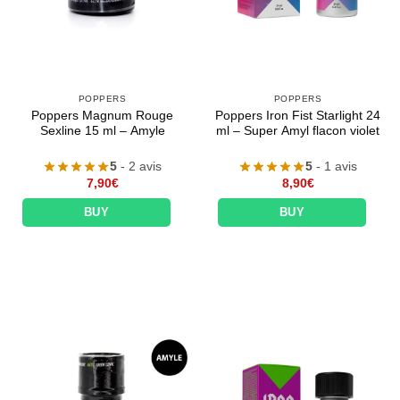
POPPERS
POPPERS
Poppers Magnum Rouge
Poppers Iron Fist Starlight 24
Sexline 15 ml – Amyle
ml – Super Amyl flacon violet
5
- 2 avis
5
- 1 avis
7,90
€
8,90
€
BUY
BUY