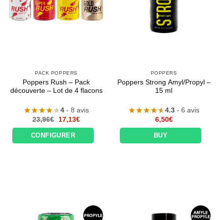
PACK POPPERS
POPPERS
Poppers Rush – Pack
Poppers Strong Amyl/Propyl –
découverte – Lot de 4 flacons
15 ml
4
- 8 avis
4.3
- 6 avis
Le
Le
23,96
€
17,13
€
6,50
€
prix
prix
initial
actuel
CONFIGURER
BUY
était :
est :
23,96€.
17,13€.