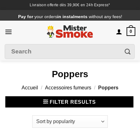
Livraison offerte dès 39,90€ en 24h Express*
Passer
Pay for
your orders
in instalments
without any fees!
au
contenu
0
Search
Filter
for
:
Poppers
Accueil
/
Accessoires fumeurs
/
Poppers
FILTER RESULTS