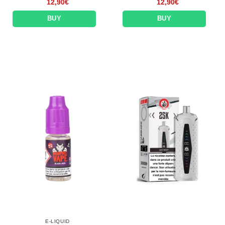
12,90
€
12,90
€
BUY
BUY
E-LIQUID