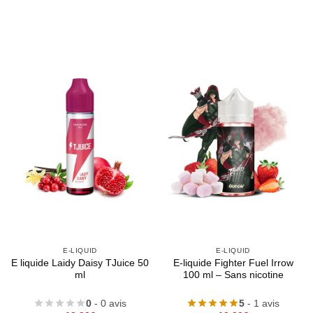
E-LIQUID
E-LIQUID
E liquide Laidy Daisy TJuice 50
E-liquide Fighter Fuel Irrow
ml
100 ml – Sans nicotine
0
- 0 avis
5
- 1 avis