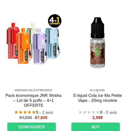
HOOKAH ELECTRONICS
E-LIQUID
Pack économique JNR Shisha
E-liquid Cola ice Ma Petite
– Lot de 5 puffs – 4+1
Vape - 20mg nicotine
OFFERTE
5
- 2 avis
0
- 0 avis
Le
Le
84,50
€
67,60
€
2,99
€
prix
prix
initial
actuel
CONFIGURER
BUY
était :
est :