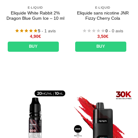
E-LIQUID
E-LIQUID
Eliquide White Rabbit 2%
Eliquide sans nicotine JNR
Dragon Blue Gum Ice – 10 ml
Fizzy Cherry Cola
5
- 1 avis
0
- 0 avis
4,90
€
3,50
€
BUY
BUY