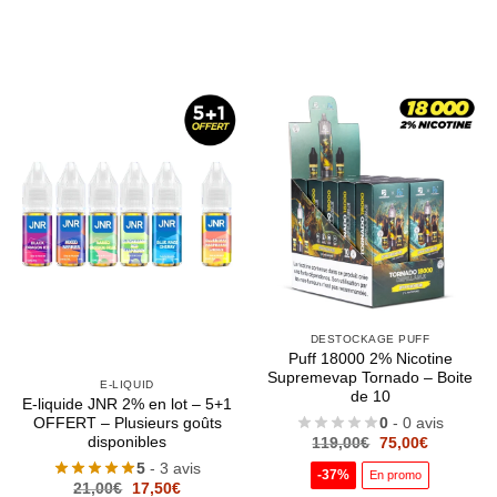
DESTOCKAGE PUFF
Puff 18000 2% Nicotine
Supremevap Tornado – Boite
E-LIQUID
de 10
E-liquide JNR 2% en lot – 5+1
0
- 0 avis
OFFERT – Plusieurs goûts
Le
Le
disponibles
119,00
€
75,00
€
prix
prix
5
- 3 avis
initial
actuel
-37%
En promo
était :
est :
Le
Le
21,00
€
17,50
€