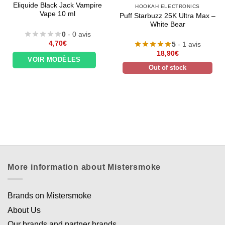
Eliquide Black Jack Vampire
HOOKAH ELECTRONICS
Vape 10 ml
Puff Starbuzz 25K Ultra Max –
White Bear
0
- 0 avis
4,70
€
5
- 1 avis
18,90
€
VOIR MODÈLES
Out of stock
More information about Mistersmoke
Brands on Mistersmoke
About Us
Our brands and partner brands