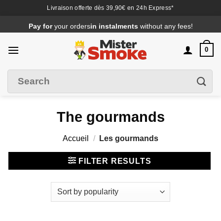
Livraison offerte dès 39,90€ en 24h Express*
Passer
Pay for
your orders
in instalments
without any fees!
au
contenu
0
Search
Filter
for
:
The gourmands
Accueil
/
Les gourmands
FILTER RESULTS