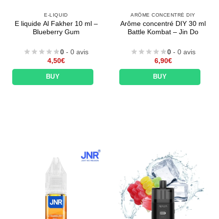
E-LIQUID
ARÔME CONCENTRÉ DIY
E liquide Al Fakher 10 ml –
Arôme concentré DIY 30 ml
Blueberry Gum
Battle Kombat – Jin Do
0
- 0 avis
0
- 0 avis
4,50
€
6,90
€
BUY
BUY