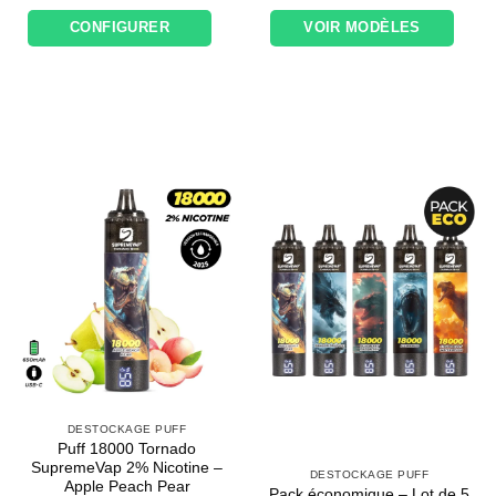
119,00€.
75,00€.
prix
prix
initial
actuel
CONFIGURER
VOIR MODÈLES
était :
est :
21,00€.
17,50€.
DESTOCKAGE PUFF
Puff 18000 Tornado
SupremeVap 2% Nicotine –
DESTOCKAGE PUFF
Apple Peach Pear
Pack économique – Lot de 5