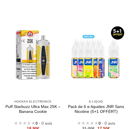
HOOKAH ELECTRONICS
E-LIQUID
Puff Starbuzz Ultra Max 25K –
Pack de 6 e-liquides JNR Sans
Banana Cookie
Nicotine (5+1 OFFERT)
0
- 0 avis
0
- 0 avis
Le
Le
18,90
€
21,00
€
17,50
€