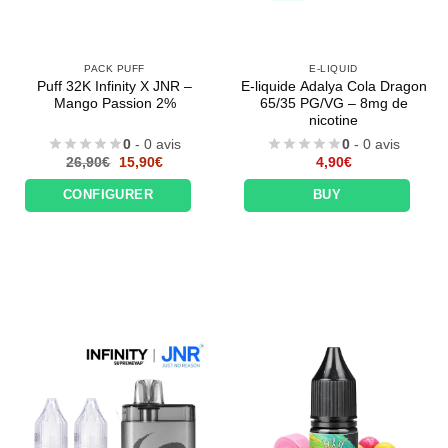
PACK PUFF
E-LIQUID
Puff 32K Infinity X JNR –
E-liquide Adalya Cola Dragon
Mango Passion 2%
65/35 PG/VG – 8mg de
nicotine
0
- 0 avis
0
- 0 avis
Le
Le
26,90
€
15,90
€
4,90
€
prix
prix
initial
actuel
CONFIGURER
BUY
était :
est :
26,90€.
15,90€.