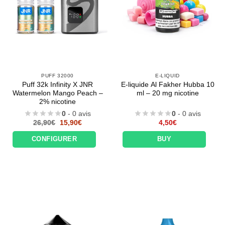
PUFF 32000
E-LIQUID
Appliquer les filtres
Puff 32k Infinity X JNR
E-liquide Al Fakher Hubba 10
Watermelon Mango Peach –
ml – 20 mg nicotine
2% nicotine
0
- 0 avis
0
- 0 avis
Le
Le
26,90
€
15,90
€
4,50
€
prix
prix
initial
actuel
CONFIGURER
BUY
était :
est :
26,90€.
15,90€.