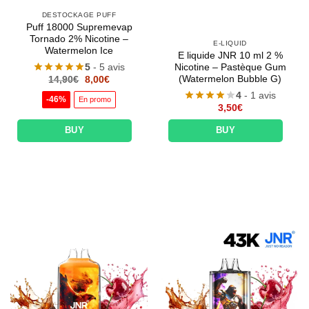
DESTOCKAGE PUFF
Puff 18000 Supremevap
Tornado 2% Nicotine –
E-LIQUID
Watermelon Ice
E liquide JNR 10 ml 2 %
5
- 5 avis
Nicotine – Pastèque Gum
Le
Le
(Watermelon Bubble G)
14,90
€
8,00
€
prix
prix
4
- 1 avis
initial
actuel
-46%
En promo
était :
est :
3,50
€
14,90€.
8,00€.
BUY
BUY