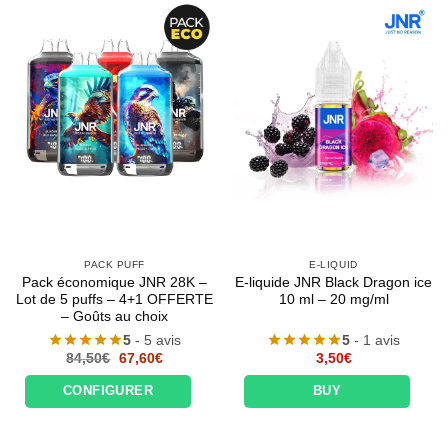
PACK PUFF
E-LIQUID
Pack économique JNR 28K –
E-liquide JNR Black Dragon ice
Lot de 5 puffs – 4+1 OFFERTE
10 ml – 20 mg/ml
– Goûts au choix
5
- 5 avis
5
- 1 avis
Le
Le
84,50
€
67,60
€
3,50
€
prix
prix
initial
actuel
CONFIGURER
BUY
était :
est :
84,50€.
67,60€.