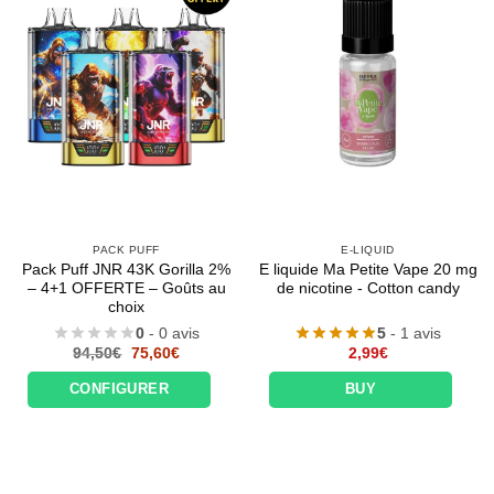
PACK PUFF
E-LIQUID
Pack Puff JNR 43K Gorilla 2%
E liquide Ma Petite Vape 20 mg
– 4+1 OFFERTE – Goûts au
de nicotine - Cotton candy
choix
0
- 0 avis
5
- 1 avis
Le
Le
94,50
€
75,60
€
2,99
€
prix
prix
initial
actuel
CONFIGURER
BUY
était :
est :
94,50€.
75,60€.