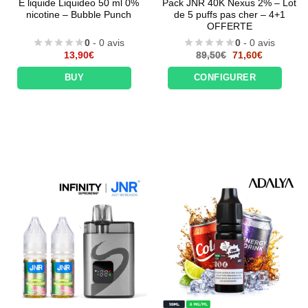
E liquide Liquideo 50 ml 0%
Pack JNR 40K Nexus 2% – Lot
nicotine – Bubble Punch
de 5 puffs pas cher – 4+1
OFFERTE
0
- 0 avis
0
- 0 avis
Le
Le
13,90
€
89,50
€
71,60
€
prix
prix
initial
actuel
BUY
CONFIGURER
était :
est :
89,50€.
71,60€.