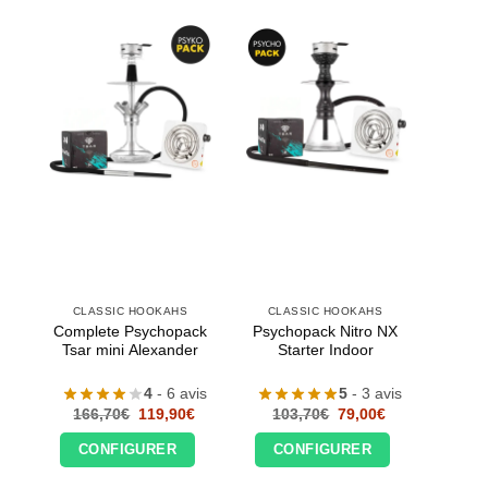
CLASSIC HOOKAHS
CLASSIC HOOKAHS
Complete Psychopack
Psychopack Nitro NX
Tsar mini Alexander
Starter Indoor
4
- 6 avis
5
- 3 avis
Le
Le
Le
Le
166,70
€
119,90
€
103,70
€
79,00
€
prix
prix
prix
prix
initial
actuel
initial
actuel
CONFIGURER
CONFIGURER
était :
est :
était :
est :
166,70€.
119,90€.
103,70€.
79,00€.