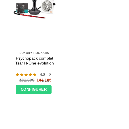
LUXURY HOOKAHS
Psychopack complet
Tsar H-One evolution
4.8
- 8
Le
Le
161,80
€
144,10
€
avis
prix
prix
initial
actuel
CONFIGURER
était :
est :
161,80€.
144,10€.