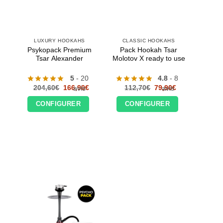
LUXURY HOOKAHS
CLASSIC HOOKAHS
Psykopack Premium
Pack Hookah Tsar
Tsar Alexander
Molotov X ready to use
5
- 20
4.8
- 8
Le
Le
Le
Le
204,60
€
166,90
€
112,70
€
79,90
€
avis
avis
prix
prix
prix
prix
initial
actuel
initial
actuel
CONFIGURER
CONFIGURER
était :
est :
était :
est :
204,60€.
166,90€.
112,70€.
79,90€.