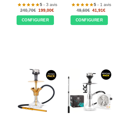
5
- 3 avis
5
- 1 avis
Le
Le
Le
Le
240,70
€
199,00
€
49,60
€
41,91
€
prix
prix
prix
prix
initial
actuel
initial
actuel
CONFIGURER
CONFIGURER
était :
est :
était :
est :
240,70€.
199,00€.
49,60€.
41,91€.