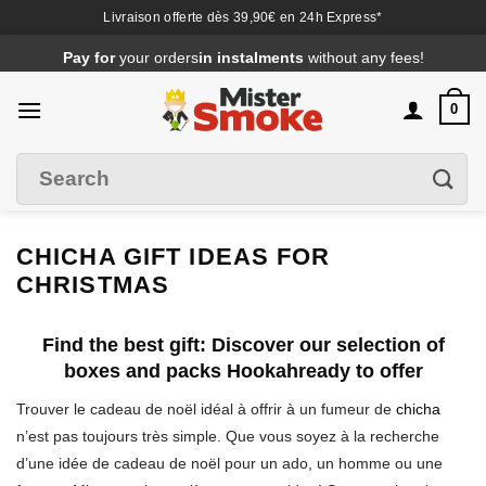
Livraison offerte dès 39,90€ en 24h Express*
Passer
Pay for
your orders
in instalments
without any fees!
au
contenu
0
Search
Filter
for
:
CHICHA GIFT IDEAS FOR
CHRISTMAS
Find the best gift: Discover our selection of
boxes and packs Hookahready to offer
Trouver le cadeau de noël idéal à offrir à un fumeur de
chicha
n’est pas toujours très simple. Que vous soyez à la recherche
d’une idée de cadeau de noël pour un ado, un homme ou une