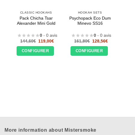
CLASSIC HOOKAHS
HOOKAH SETS
Pack Chicha Tsar
Psychopack Eco Dum
Alexander Mini Gold
Minevo SS16
0
- 0 avis
0
- 0 avis
Le
Le
Le
Le
144,60
€
119,00
€
161,80
€
128,56
€
prix
prix
prix
prix
initial
actuel
initial
actuel
CONFIGURER
CONFIGURER
était :
est :
était :
est :
144,60€.
119,00€.
161,80€.
128,56€.
More information about Mistersmoke