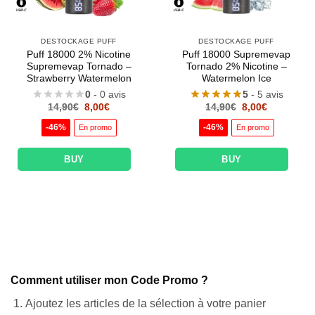
DESTOCKAGE PUFF
DESTOCKAGE PUFF
Puff 18000 2% Nicotine
Puff 18000 Supremevap
Supremevap Tornado –
Tornado 2% Nicotine –
Strawberry Watermelon
Watermelon Ice
0
- 0 avis
5
- 5 avis
Le
Le
Le
Le
14,90
€
8,00
€
14,90
€
8,00
€
prix
prix
prix
prix
initial
actuel
initial
actuel
-46%
-46%
En promo
En promo
était :
est :
était :
est :
14,90€.
8,00€.
14,90€.
8,00€.
BUY
BUY
Comment utiliser mon Code Promo ?
Ajoutez les articles de la sélection à votre panier