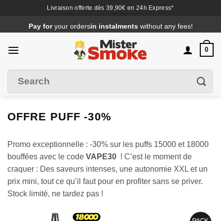
Livraison offerte dès 39,90€ en 24h Express*
Passer
Pay for
your orders
in instalments
without any fees!
au
contenu
0
Search
Filter
for
:
OFFRE PUFF -30%
Promo exceptionnelle : -30% sur les puffs 15000 et 18000
bouffées avec le code
VAPE30
! C’est le moment de
craquer : Des saveurs intenses, une autonomie XXL et un
prix mini, tout ce qu’il faut pour en profiter sans se priver.
Stock limité, ne tardez pas !