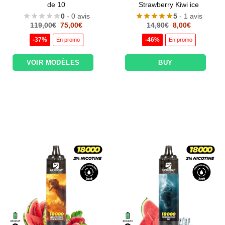
de 10
Strawberry Kiwi ice
0
- 0 avis
5
- 1 avis
Le
Le
Le
Le
119,00
€
75,00
€
14,90
€
8,00
€
prix
prix
prix
prix
initial
actuel
initial
actuel
-37%
-46%
En promo
En promo
était :
est :
était :
est :
119,00€.
75,00€.
14,90€.
8,00€.
VOIR MODÈLES
BUY