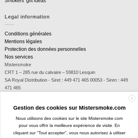
Smokers' gift ideas
Legal information
Conditions générales
Mentions légales
Protection des données personnelles
Nos services
Mistersmoke
CRT 1 – 285 rue du calvaire – 59810 Lesquin
SA Royal Distribution - Siret : 449 471 465 00053 - Siren : 449
471 465
Contact : notre équipe d’experts est joignable par email
X
sav@mistersmoke.com ou par téléphone au 03 20 90 56 55 du
Gestion des cookies sur Mistersmoke.com
lundi au vendredi de 9h à 17h.
Nous utilisons des cookies sur le site Mistersmoke.com
pour vous offrir la meilleure expérience de visite. En
Credit
MasterCard
Apple
Bank
Visa
Visa
Maes
cliquant sur "Tout accepter", vous nous autorisez à utiliser