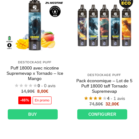
DESTOCKAGE PUFF
Puff 18000 avec nicotine
Supremevap x Tornado – Ice
DESTOCKAGE PUFF
Mango
Pack économique – Lot de 5
0
- 0 avis
Puff 18000 taff Tornado
Le
Le
Supremevap
14,90
€
8,00
€
prix
prix
4
- 1 avis
initial
actuel
-46%
En promo
était :
est :
Le
Le
74,50
€
32,00
€
14,90€.
8,00€.
prix
prix
initial
actuel
BUY
CONFIGURER
était :
est :
74,50€.
32,00€.