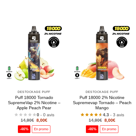
DESTOCKAGE PUFF
DESTOCKAGE PUFF
Puff 18000 Tornado
Puff 18000 2% Nicotine
SupremeVap 2% Nicotine –
Supremevap Tornado – Peach
Apple Peach Pear
Mango
0
- 0 avis
4.3
- 3 avis
Le
Le
Le
Le
14,90
€
8,00
€
14,90
€
8,00
€
prix
prix
prix
prix
initial
actuel
initial
actuel
-46%
-46%
En promo
En promo
était :
est :
était :
est :
14,90€.
8,00€.
14,90€.
8,00€.