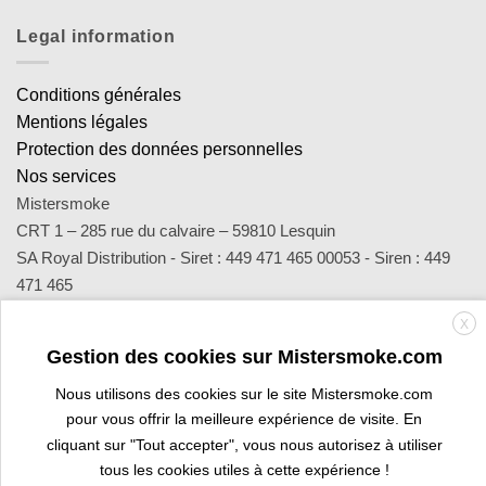
Legal information
Conditions générales
Mentions légales
Protection des données personnelles
Nos services
Mistersmoke
CRT 1 – 285 rue du calvaire – 59810 Lesquin
SA Royal Distribution - Siret : 449 471 465 00053 - Siren : 449
471 465
Contact : notre équipe d’experts est joignable par email
X
sav@mistersmoke.com ou par téléphone au 03 20 90 56 55 du
Gestion des cookies sur Mistersmoke.com
lundi au vendredi de 9h à 17h.
Nous utilisons des cookies sur le site Mistersmoke.com
pour vous offrir la meilleure expérience de visite. En
Credit
MasterCard
Apple
Bank
Visa
Visa
Maes
cliquant sur "Tout accepter", vous nous autorisez à utiliser
Card
Pay
Transfer
Electron
tous les cookies utiles à cette expérience !