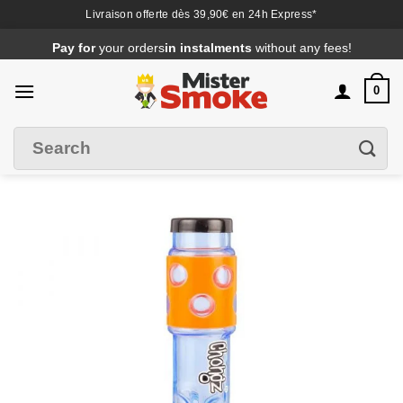
Livraison offerte dès 39,90€ en 24h Express*
Passer
Pay for
your orders
in instalments
without any fees!
au
contenu
0
Search
Filter
for
: