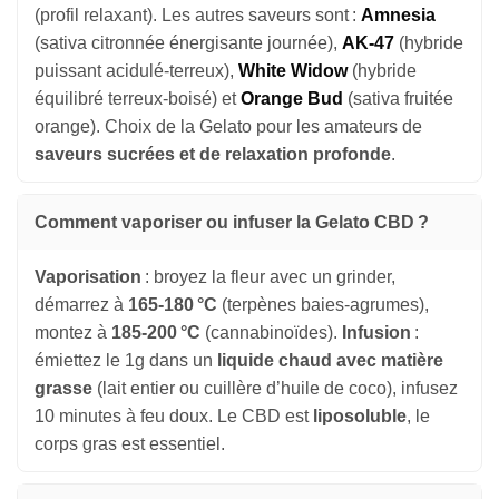
(profil relaxant). Les autres saveurs sont :
Amnesia
(sativa citronnée énergisante journée),
AK-47
(hybride
puissant acidulé-terreux),
White Widow
(hybride
équilibré terreux-boisé) et
Orange Bud
(sativa fruitée
orange). Choix de la Gelato pour les amateurs de
saveurs sucrées et de relaxation profonde
.
Comment vaporiser ou infuser la Gelato CBD ?
Vaporisation
: broyez la fleur avec un grinder,
démarrez à
165-180 °C
(terpènes baies-agrumes),
montez à
185-200 °C
(cannabinoïdes).
Infusion
:
émiettez le 1g dans un
liquide chaud avec matière
grasse
(lait entier ou cuillère d’huile de coco), infusez
10 minutes à feu doux. Le CBD est
liposoluble
, le
corps gras est essentiel.