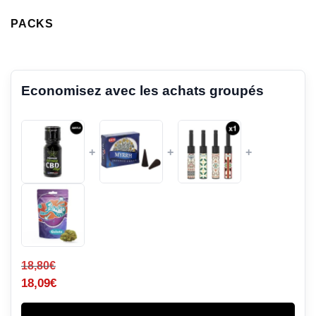
PACKS
Economisez avec les achats groupés
+
+
+
18,80
€
18,09
€