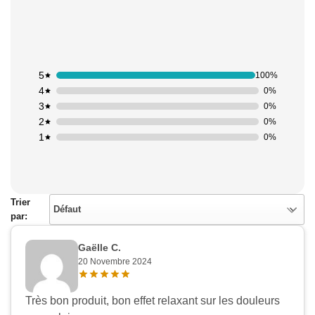
5
100%
4
0%
3
0%
2
0%
1
0%
Trier
Défaut
par:
Gaëlle C.
20 Novembre 2024
Très bon produit, bon effet relaxant sur les douleurs