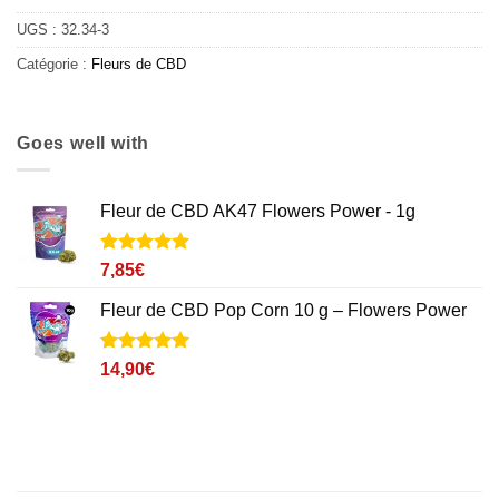
UGS :
32.34-3
Catégorie :
Fleurs de CBD
Goes well with
Fleur de CBD AK47 Flowers Power - 1g
Noté
2
5
sur
7,85
€
5 basé sur
notations
Fleur de CBD Pop Corn 10 g – Flowers Power
client
Noté
1
5
sur
14,90
€
5 basé sur
notation
client