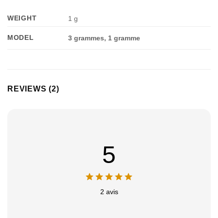
WEIGHT
1 g
Appliquer les filtres
MODEL
3 grammes, 1 gramme
REVIEWS (2)
5
2 avis