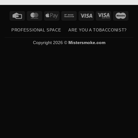
Credit
MasterCard
Apple
Bank
Visa
Visa
Maes
Card
Pay
Transfer
Electron
PROFESSIONAL SPACE
ARE YOU A TOBACCONIST?
Copyright 2026 ©
Mistersmoke.com