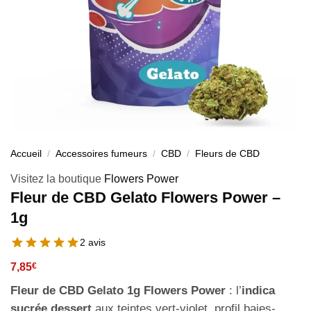
Accueil
/
Accessoires fumeurs
/
CBD
/
Fleurs de CBD
Visitez la boutique
Flowers Power
Fleur de CBD Gelato Flowers Power –
1g
2 avis
7,85
€
Fleur de CBD Gelato 1g Flowers Power
: l’
indica
sucrée dessert
aux teintes vert-violet, profil baies-