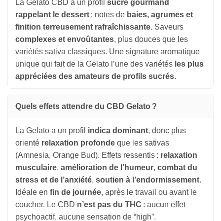
La Gelato CBD a un profil
sucré gourmand
rappelant le dessert
: notes de
baies, agrumes et
finition terreusement rafraîchissante
. Saveurs
complexes et envoûtantes
, plus douces que les
variétés sativa classiques. Une signature aromatique
unique qui fait de la Gelato l’une des variétés
les plus
appréciées des amateurs de profils sucrés
.
Quels effets attendre du CBD Gelato ?
La Gelato a un profil
indica dominant
, donc plus
orienté
relaxation profonde
que les sativas
(Amnesia, Orange Bud). Effets ressentis :
relaxation
musculaire
,
amélioration de l’humeur
,
combat du
stress et de l’anxiété
,
soutien à l’endormissement
.
Idéale en
fin de journée
, après le travail ou avant le
coucher. Le CBD
n’est pas du THC
: aucun effet
psychoactif, aucune sensation de “high”.