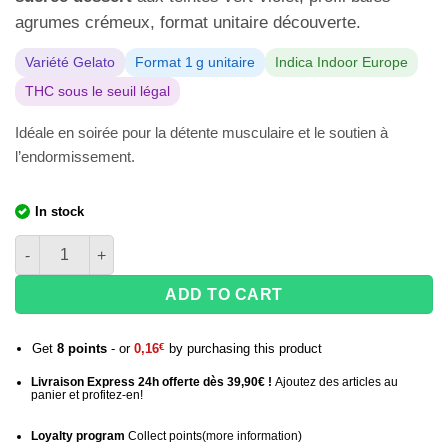
agrumes crémeux, format unitaire découverte.
Variété Gelato
Format 1 g unitaire
Indica Indoor Europe
THC sous le seuil légal
Idéale en soirée pour la détente musculaire et le soutien à
l’endormissement.
In stock
quantité de Fleur de CBD Gelato Flowers Power - 1g
ADD TO CART
Get
8
points
- or
0,16
€
by purchasing this product
Livraison Express 24h offerte dès 39,90€ !
Ajoutez des articles au
panier et profitez-en!
Loyalty program
Collect points
(more information
)