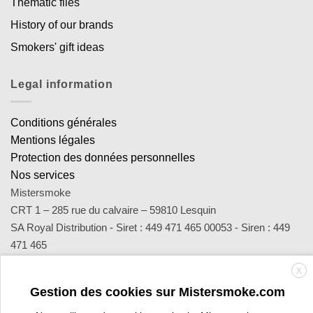
Thematic files
History of our brands
Smokers' gift ideas
Legal information
Conditions générales
Mentions légales
Protection des données personnelles
Nos services
Mistersmoke
CRT 1 – 285 rue du calvaire – 59810 Lesquin
SA Royal Distribution - Siret : 449 471 465 00053 - Siren : 449
471 465
Contact : notre équipe d’experts est joignable par email
X
sav@mistersmoke.com ou par téléphone au 03 20 90 56 55 du
Gestion des cookies sur Mistersmoke.com
lundi au vendredi de 9h à 17h.