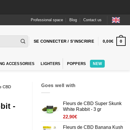
Professional space
Blog
Contact us
0
SE CONNECTER / S’INSCRIRE
0,00
€
NG ACCESSORIES
LIGHTERS
POPPERS
NEW
Goes well with
de CBD
Fleurs de CBD Super Skunk
it -
White Rabbit - 3 gr
22,90
€
Fleurs de CBD Banana Kush