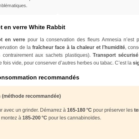
blématiques.
t en verre White Rabbit
t en verre
pour la conservation des fleurs Amnesia n’est 
servation de la
fraîcheur face à la chaleur et l’humidité
, con
 contrairement aux sachets plastiques).
Transport sécurisé
 fois vide, pour conserver d’autres herbes ou tabac. C’est la
si
onsommation recommandés
n (méthode recommandée)
ur avec un grinder. Démarrez à
165-180 °C
pour préserver les
te
is montez à
185-200 °C
pour les cannabinoïdes.