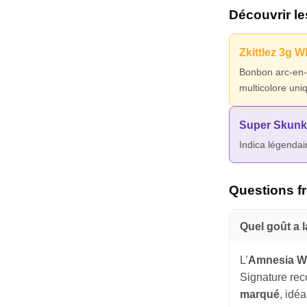
Découvrir le
Zkittlez 3g 
Bonbon arc-en-ci
multicolore uni
Super Skun
Indica légendai
Questions f
Quel goût a 
L’
Amnesia Wh
Signature rec
marqué
, idé