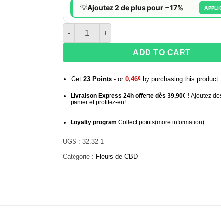
💡
Ajoutez 2 de plus pour −17%
APPLI
quantité de Fleurs de CBD Amnesia White Rabbi
ADD TO CART
Get
23
Points
- or
0,46
€
by purchasing this product
Livraison Express 24h offerte dès 39,90€ !
Ajoutez des
panier et profitez-en!
Loyalty program
Collect points
(more information
)
UGS :
32.32-1
Catégorie :
Fleurs de CBD