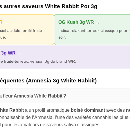
s autres saveurs White Rabbit Pot 3g
WR →
OG Kush 3g WR →
el acidulé, profil fruité
Indica relaxant terreux classique pour l
que.
soir.
k 3g WR →
re fruité-terreux, version 3g du brand WR.
réquentes (Amnesia 3g White Rabbit)
la fleur Amnesia White Rabbit ?
ite Rabbit
a un profil aromatique
boisé dominant
avec des
n
onnaissable de l’Amnesia, l’une des variétés cannabis les plu
al pour les amateurs de saveurs sativa classiques.