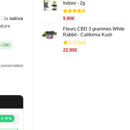
Indoor - 2g
Noté
4
4.5
: la
sativa
9,90
€
sur 5 basé
ature
sur
Fleurs CBD 3 grammes White
notations
Rabbit - California Kush
client
% CBD
Noté
1
22,90
€
1
sur
5
 conservation
basé
sur
notation
client
↓ 17%