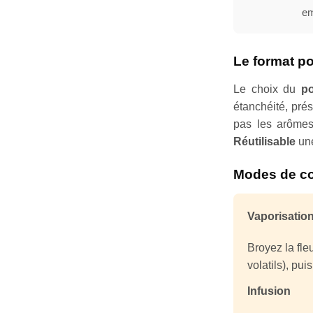
em
Le format po
Le choix du
po
étanchéité, pré
pas les arômes
Réutilisable
une
Modes de c
Vaporisatio
Broyez la fle
volatils), pu
Infusion