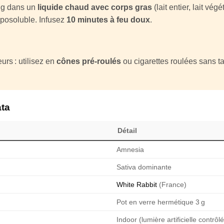
3 g dans un
liquide chaud avec corps gras
(lait entier, lait vég
iposoluble. Infusez
10 minutes à feu doux
.
urs : utilisez en
cônes pré-roulés
ou cigarettes roulées sans ta
ata
Détail
Amnesia
Sativa dominante
White Rabbit
(France)
Pot en verre hermétique 3 g
Indoor (lumière artificielle contrôl