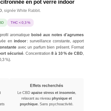
citronnée en pot verre indoor
D
, signée White Rabbit.
CBD
THC < 0,3 %
 profil aromatique
boisé aux notes d’agrumes
ivée en
indoor
: surveillance constante, apport
constante
avec un parfum bien présent. Format
port sécurisé
. Concentration
8 à 10 % de CBD
,
0,3 %).
Effets recherchés
t
Le CBD
apaise stress et insomnie
,
relaxant au niveau
physique et
ets
psychique
. Sans psychoactivité.