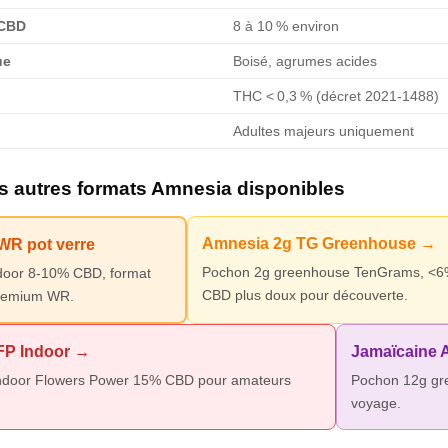
 CBD
8 à 10 % environ
ue
Boisé, agrumes acides
THC < 0,3 % (décret 2021-1488)
Adultes majeurs uniquement
s autres formats Amnesia disponibles
Amnesia 2g TG Greenhouse →
WR pot verre
Pochon 2g greenhouse TenGrams, <
ndoor 8-10% CBD, format
CBD plus doux pour découverte.
premium WR.
FP Indoor →
Jamaïcaine 
indoor Flowers Power 15% CBD pour amateurs
Pochon 12g gr
voyage.