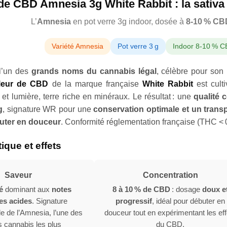
de CBD Amnesia 3g White Rabbit : la sativa 
L’
Amnesia
en pot verre 3g indoor, dosée à
8-10 % CB
Variété Amnesia
Pot verre 3 g
Indoor 8-10 % 
l’un des
grands noms du cannabis légal
, célèbre pour son
fleur de CBD
de la marque française
White Rabbit
est cult
et lumière, terre riche en minéraux. Le résultat : une
qualité 
g
, signature WR pour une
conservation optimale et un trans
uter en douceur
. Conformité réglementation française (THC < 
ique et effets
Saveur
Concentration
é
dominant aux
notes
8 à 10 % de CBD
: dosage
doux e
es acides
. Signature
progressif
, idéal pour débuter en
e de l’Amnesia, l’une des
douceur tout en expérimentant les eff
s cannabis les plus
du CBD.