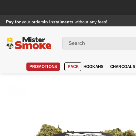
Passer
Pay for
your orders
in instalments
without any fees!
au
contenu
Search
for
:
PROMOTIONS
PACK
HOOKAHS
CHARCOALS