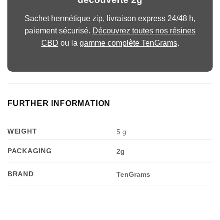
Sachet hermétique zip, livraison express 24/48 h,
paiement sécurisé.
Découvrez toutes nos résines
CBD
ou la
gamme complète TenGrams
.
FURTHER INFORMATION
WEIGHT
5 g
PACKAGING
2g
BRAND
TenGrams