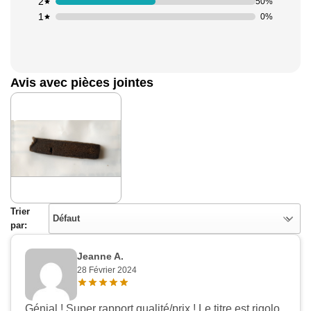
2
50%
1
0%
Avis avec pièces jointes
Trier
Défaut
par:
Jeanne A.
28 Février 2024
Génial ! Super rapport qualité/prix ! Le titre est rigolo,