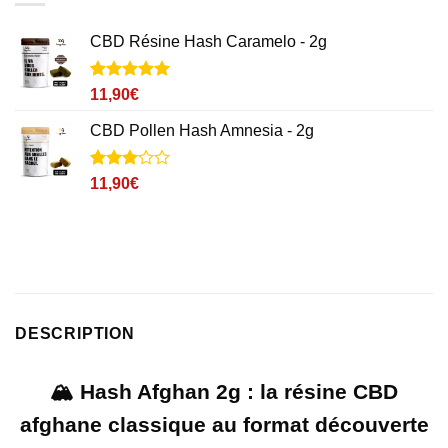
CBD Résine Hash Caramelo - 2g
Noté
3
5
sur
11,90
€
5 basé sur
notations
CBD Pollen Hash Amnesia - 2g
client
Noté
7
11,90
€
3.1
sur
5 basé
sur
notations
client
DESCRIPTION
🏔️ Hash Afghan 2g : la résine CBD
afghane classique au format découverte