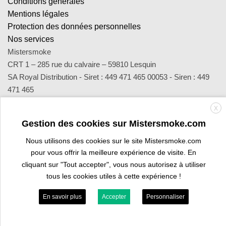
Conditions générales
Mentions légales
Protection des données personnelles
Nos services
Mistersmoke
CRT 1 – 285 rue du calvaire – 59810 Lesquin
SA Royal Distribution - Siret : 449 471 465 00053 - Siren : 449
471 465
Contact : notre équipe d’experts est joignable par email
X
sav@mistersmoke.com ou par téléphone au 03 20 90 56 55 du
Gestion des cookies sur Mistersmoke.com
lundi au vendredi de 9h à 17h.
Nous utilisons des cookies sur le site Mistersmoke.com
pour vous offrir la meilleure expérience de visite. En
Credit
MasterCard
Apple
Bank
Visa
Visa
Maes
cliquant sur "Tout accepter", vous nous autorisez à utiliser
Card
Pay
Transfer
Electron
tous les cookies utiles à cette expérience !
PROFESSIONAL SPACE
ARE YOU A TOBACCONIST?
En savoir plus
Accepter
Personnaliser
Copyright 2026 ©
Mistersmoke.com