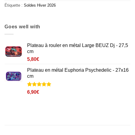
Étiquette :
Soldes Hiver 2026
Goes well with
Plateau à rouler en métal Large BEUZ Dj - 27,5
cm
5,80
€
Plateau en métal Euphoria Psychedelic - 27x16
cm
Noté
1
5
sur
6,90
€
5 basé sur
notation
client