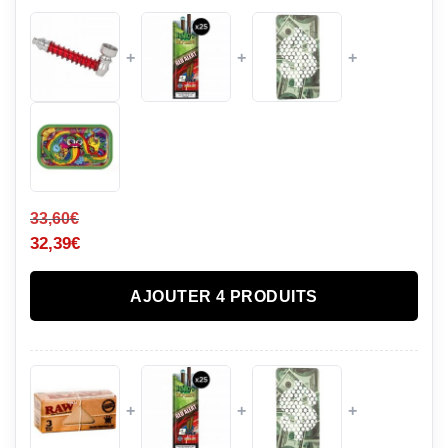
+
+
+
33,60
€
32,39
€
AJOUTER 4 PRODUITS
+
+
+