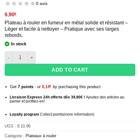
0 avis
6,90
€
Plateau à rouler en fumeur en métal solide et résistant –
Léger et facile à nettoyer – Pratique avec ses larges
rebords.
In stock
quantité de Plateau à rouler en métal Euphoria Vibrant - 27x16 
ADD TO CART
Get
7
points
- or
0,14
€
by purchasing this product
Livraison Express 24h offerte dès 39,90€ !
Ajoutez des articles au
panier et profitez-en!
Loyalty program
Collect points
(more information
)
UGS :
8.10.96
Catégorie :
Plateaux à rouler