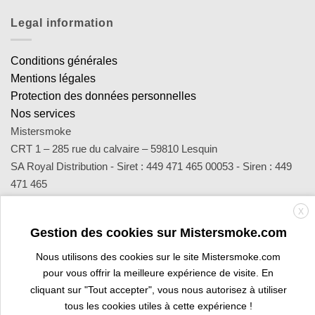
Legal information
Conditions générales
Mentions légales
Protection des données personnelles
Nos services
Mistersmoke
CRT 1 – 285 rue du calvaire – 59810 Lesquin
SA Royal Distribution - Siret : 449 471 465 00053 - Siren : 449
471 465
Contact : notre équipe d’experts est joignable par email
X
sav@mistersmoke.com ou par téléphone au 03 20 90 56 55 du
Gestion des cookies sur Mistersmoke.com
lundi au vendredi de 9h à 17h.
Nous utilisons des cookies sur le site Mistersmoke.com
pour vous offrir la meilleure expérience de visite. En
Credit
MasterCard
Apple
Bank
Visa
Visa
Maes
cliquant sur "Tout accepter", vous nous autorisez à utiliser
Card
Pay
Transfer
Electron
tous les cookies utiles à cette expérience !